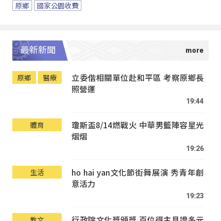
原鄉
國家公園收費
最新新聞
立委偕相關單位赴和平區 考察原鄉長
原鄉
醫療
照營運
19:44
瓊斯盃8/14燃戰火 中華男籃陣容星光
體育
熠熠
19:26
ho hai yan文化節街舞展演 秀青年創
生活
意活力
19:23
行政院文化獎頒獎 百位得主見證多元
教文