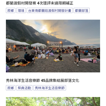
都蘭渡假村開發案 4次環評未過限期補正
原鄉
環境
台東南都蘭段渡假村開發計畫
都蘭部落
秀林海洋生活音樂節 45品牌集結展部落文化
原鄉
祭典活動
秀林海洋生活音樂節