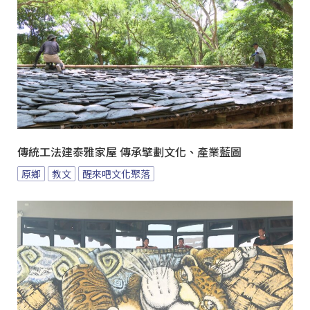
傳統工法建泰雅家屋 傳承擘劃文化、產業藍圖
原鄉
教文
醒來吧文化聚落