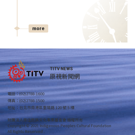
more
TITV NEWS
原視新聞網
電話：(02)2788-1600
傳真：(02)2788-1500
地址：台北市南港區重陽路 120 號 5 樓
財團法人原住民族文化事業基金會 版權所有
Copyright © 2021 Indigenous Peoples Cultural Foundation
All Rights Reserved .