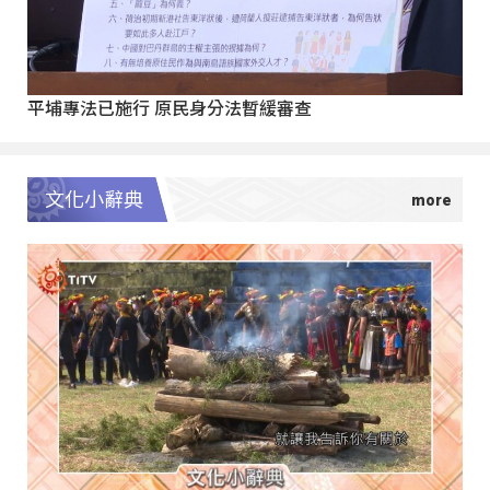
平埔專法已施行 原民身分法暫緩審查
文化小辭典