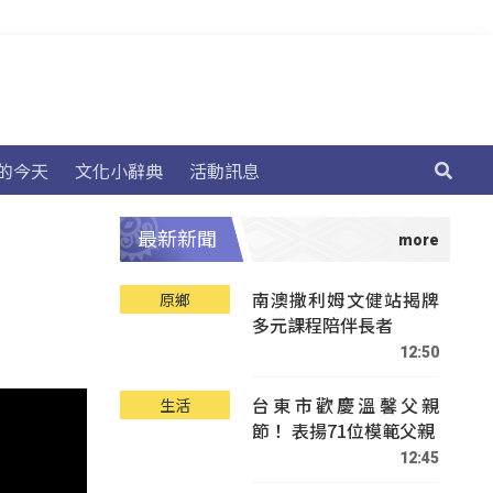
的今天
文化小辭典
活動訊息
最新新聞
南澳撒利姆文健站揭牌
原鄉
多元課程陪伴長者
12:50
台東市歡慶溫馨父親
生活
節！ 表揚71位模範父親
12:45