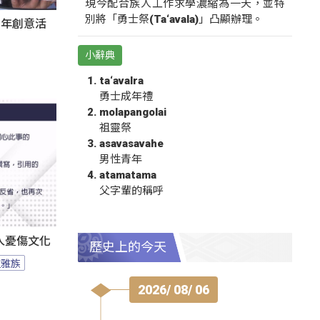
現今配合族人工作求學濃縮為一天，並特
別將「勇士祭(Ta‘avala)」凸顯辦理。
秀青年創意活
小辭典
ta‘avalra
勇士成年禮
molapangolai
祖靈祭
asavasavahe
男性青年
atamatama
父字輩的稱呼
人憂傷文化
歷史上的今天
拉雅族
2026/ 08/ 06