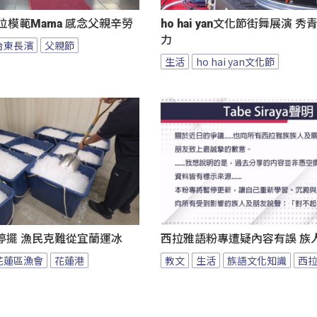
位模範Mama 感念父親辛勞
ho hai yan文化節街舞展演 
力
台東長濱
父親節
生活
ho hai yan文化節
停擺 漁民克難從宜蘭運冰
西拉雅語粉專遭疑內容有誤 族
花蓮區漁會
花蓮港
教文
生活
族語文化知識
西