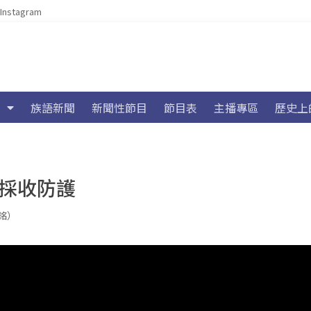
Instagram
族語新聞
新聞性節目
節目表
主播專區
歷史上
米採收防護
浩銘）