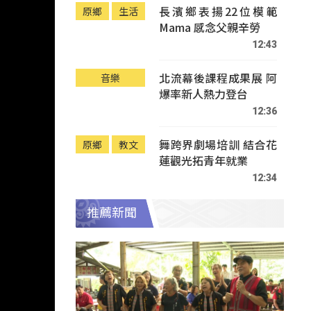
長濱鄉表揚22位模範
原鄉
生活
Mama 感念父親辛勞
12:43
北流幕後課程成果展 阿
音樂
爆率新人熱力登台
12:36
舞跨界劇場培訓 結合花
原鄉
教文
蓮觀光拓青年就業
12:34
推薦新聞