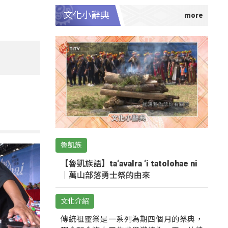
文化小辭典
魯凱族
【魯凱族語】ta‘avalra ‘i tatolohae ni
｜萬山部落勇士祭的由來
文化介紹
傳統祖靈祭是一系列為期四個月的祭典，