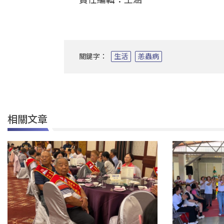
關鍵字：
生活
恙蟲病
相關文章