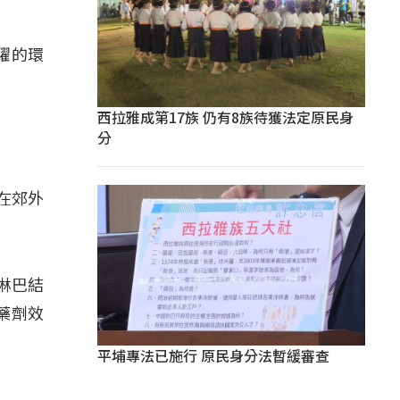
躍的環
西拉雅成第17族 仍有8族待獲法定原民身
分
在郊外
淋巴結
藥劑效
平埔專法已施行 原民身分法暫緩審查