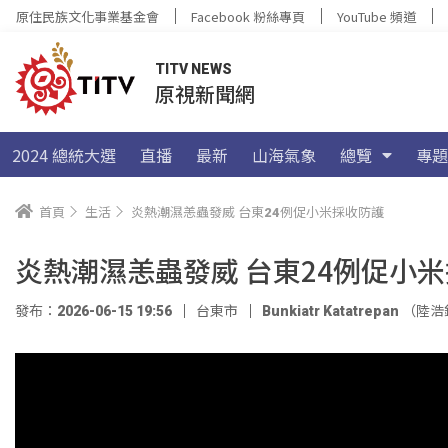
原住民族文化事業基金會
Facebook 粉絲專頁
YouTube 頻道
TITV NEWS
原視新聞網
2024 總統大選
直播
最新
山海氣象
總覽
專題
首頁
生活
炎熱潮濕恙蟲發威 台東24例促小米採收防護
炎熱潮濕恙蟲發威 台東24例促小
發布：2026-06-15 19:56
台東市
Bunkiatr Katatrepan （陸