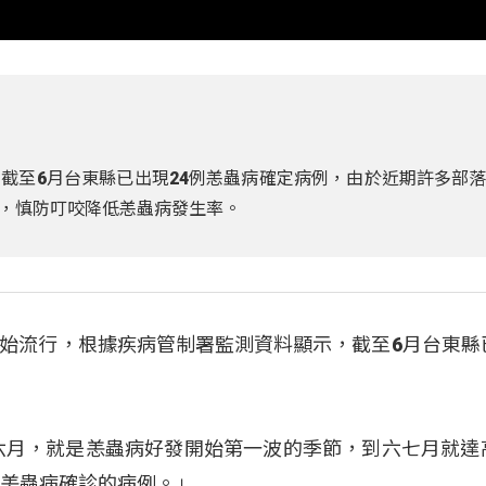
截至6月台東縣已出現24例恙蟲病確定病例，由於近期許多部
，慎防叮咬降低恙蟲病發生率。
始流行，根據疾病管制署監測資料顯示，截至6月台東縣
六月，就是恙蟲病好發開始第一波的季節，到六七月就達
，恙蟲病確診的病例。」