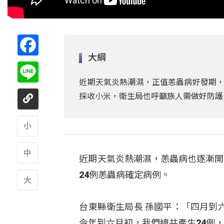
Facebook
大綱
Line
近期天氣炎熱潮濕，正值恙蟲病好發期，
採收小米，衛生局也呼籲族人需做好防護
A
近期天氣炎熱潮濕，恙蟲病也逐漸開
A
24例恙蟲病確定病例。
A
台東縣衛生局長 孫國平：「四月到
今年到六月初，我們總共產生24例