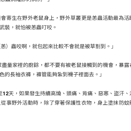
僅會寄生在野外老鼠身上，野外草叢更是恙蟲活動最為活
武裝，就怕被恙蟲叮咬。
（恙）蟲咬啊，就包起來比較不會就是被草割到。」
眾盡量家裡的廚餘，都不要有被老鼠接觸到的機會，暴露
色的長袖衣褲，褲管能夠紮到襪子裡面去。」
至12天，如果發生持續高燒、頭痛、背痛、惡寒、盜汗、
人從事野外活動時，除了穿著保護性衣物，身上塗抹防蚊