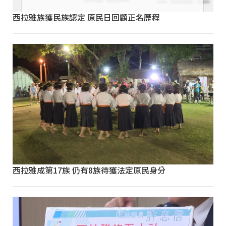
西拉雅族獲民族認定 原民日回顧正名歷程
西拉雅成第17族 仍有8族待獲法定原民身分