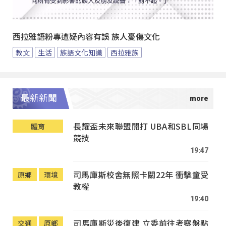
西拉雅語粉專遭疑內容有誤 族人憂傷文化
教文
生活
族語文化知識
西拉雅族
最新新聞
長耀盃未來聯盟開打 UBA和SBL同場
體育
競技
19:47
司馬庫斯校舍無照卡關22年 衝擊童受
原鄉
環境
教權
19:40
司馬庫斯災後復建 立委前往考察盤點
交通
原鄉