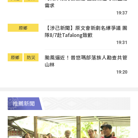
需求
19:37
【涉己新聞】原文會新劇名爆爭議 團
原鄉
隊8/7赴Tafalong致歉
19:31
颱風逼近！普悠瑪部落族人勘查共管
原鄉
防災
山林
19:20
推薦新聞