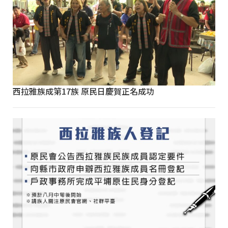
西拉雅族成第17族 原民日慶賀正名成功