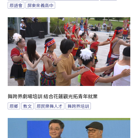
原語會
屏東來義高中
舞跨界劇場培訓 結合花蓮觀光拓青年就業
原鄉
教文
原民樂舞人才
舞跨界培訓