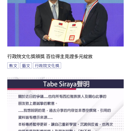
行政院文化獎頒獎 百位得主見證多元綻放
教文
藝文
行政院文化獎