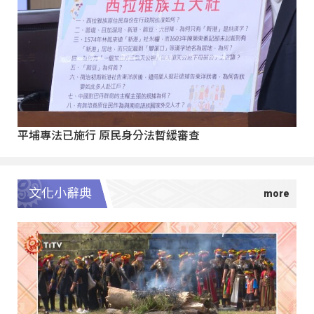
平埔專法已施行 原民身分法暫緩審查
文化小辭典