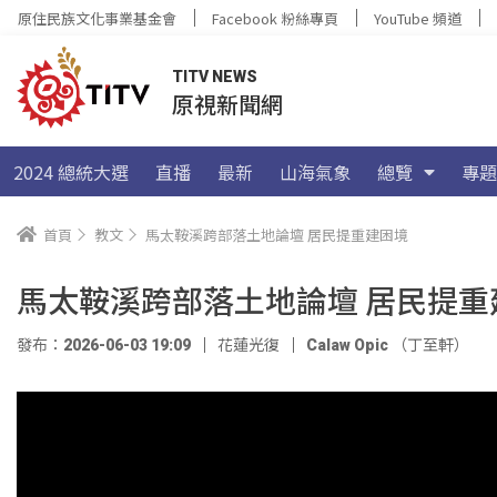
原住民族文化事業基金會
Facebook 粉絲專頁
YouTube 頻道
TITV NEWS
原視新聞網
2024 總統大選
直播
最新
山海氣象
總覽
專題
首頁
教文
馬太鞍溪跨部落土地論壇 居民提重建困境
馬太鞍溪跨部落土地論壇 居民提重
發布：2026-06-03 19:09
花蓮光復
Calaw Opic （丁至軒）