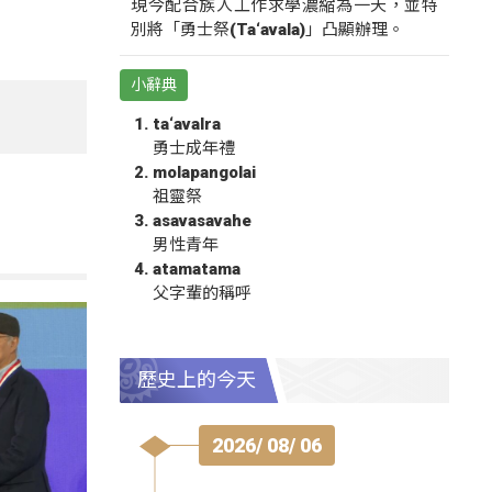
現今配合族人工作求學濃縮為一天，並特
別將「勇士祭(Ta‘avala)」凸顯辦理。
小辭典
ta‘avalra
勇士成年禮
molapangolai
祖靈祭
asavasavahe
男性青年
atamatama
父字輩的稱呼
歷史上的今天
2026/ 08/ 06