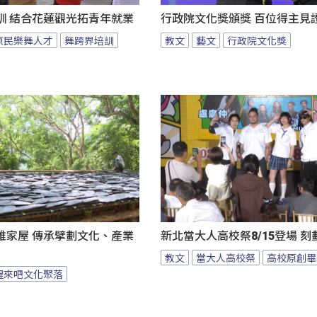
訓 結合花蓮觀光拓青年就業
行政院文化獎頒獎 百位得主見
原民樂舞人才
舞跨界培訓
教文
藝文
行政院文化獎
雅家屋 傳承擘劃文化、產業
新北當大人高校祭8/15登場 
教文
當大人高校祭
高校原創畢
醒來吧文化聚落