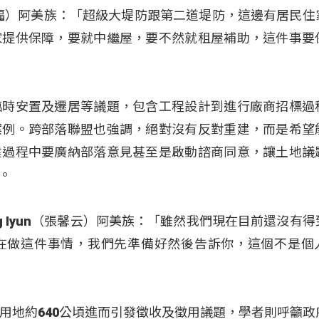
ay（張仁福）阿美族：「超級大堤防跟第二道堤防，這邊有居民
家提供保障，要就中繼屋，要不然就租屋補助，這件事要
臨時安置及遷居等議題，包含工程設計到進行廠商招標過
案例。跨部落聯盟也強調，絕對沒有反對重建，而是希望
建過程中要廣納部落意見甚至是啟動諮商同意，讓土地議
。
ng Iyun（張馨云）阿美族：「雖然我們現在目前還沒有
在做這件事情，我們先準備好然後告訴你，這個不是個
用地約640公頃進而引發徵收及徵用議題，學者則呼籲政