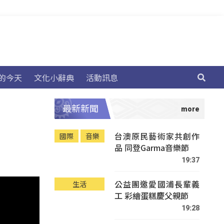
的今天
文化小辭典
活動訊息
最新新聞
台澳原民藝術家共創作
國際
音樂
品 同登Garma音樂節
19:37
公益團邀愛國浦長輩義
生活
工 彩繪蛋糕慶父親節
19:28