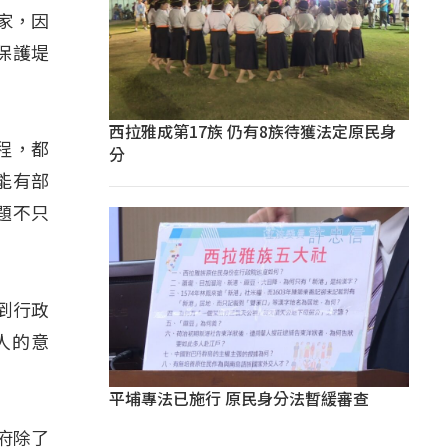
住家，因
保護堤
西拉雅成第17族 仍有8族待獲法定原民身
程，都
分
能有部
題不只
得到行政
人的意
平埔專法已施行 原民身分法暫緩審查
府除了