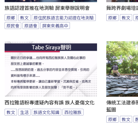
族語認證首推在地測驗 屏東舉辦說明會
舞跨界劇場培
原鄉
教文
原住民族語言能力認證在地測驗
原鄉
教文
原民會
原語會
屏東來義高中
西拉雅語粉專遭疑內容有誤 族人憂傷文化
傳統工法建泰
藍圖
教文
生活
族語文化知識
西拉雅族
原鄉
教文