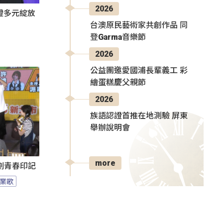
2026
證多元綻放
台澳原民藝術家共創作品 同
登Garma音樂節
2026
公益團邀愛國浦長輩義工 彩
繪蛋糕慶父親節
2026
族語認證首推在地測驗 屏東
舉辦說明會
more
刻劃青春印記
業歌