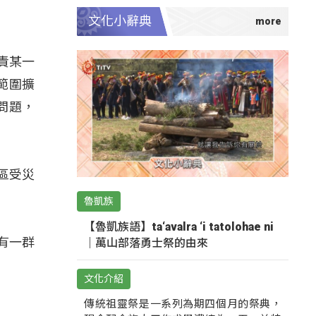
文化小辭典
負責某一
範圍擴
問題，
區受災
魯凱族
【魯凱族語】ta‘avalra ‘i tatolohae ni
，有一群
｜萬山部落勇士祭的由來
文化介紹
傳統祖靈祭是一系列為期四個月的祭典，