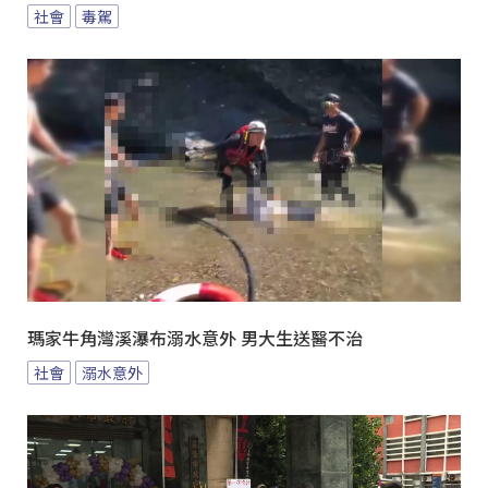
社會
毒駕
瑪家牛角灣溪瀑布溺水意外 男大生送醫不治
社會
溺水意外