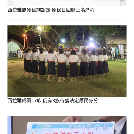
西拉雅族獲民族認定 原民日回顧正名歷程
西拉雅成第17族 仍有8族待獲法定原民身分