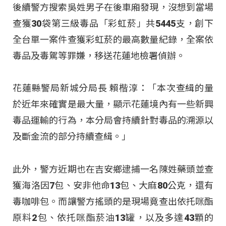
後續警方搜索吳姓男子在後車廂發現，沒想到當場
查獲30袋第三級毒品「彩虹菸」共5445支，創下
全台單一案件查獲彩虹菸的最高數量紀錄，全案依
毒品及毒駕等罪嫌，移送花蓮地檢署偵辦
。
花蓮縣警局新城分局長 賴楷淳：「本次查緝的量
於近年來確實是最大量，顯示花蓮境內有一些新興
毒品運輸的行為，本分局會持續針對毒品的溯源以
及斷金流的部分持續查緝。」
此外，警方近期也在吉安鄉逮捕一名陳姓藥頭並查
獲海洛因7包、安非他命13包、大麻80公克，還有
毒咖啡包
。而讓警方搖頭的是現場竟查出依托咪酯
原料2包、依托咪酯菸油13罐，以及多達43顆的