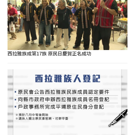
西拉雅族成第17族 原民日慶賀正名成功