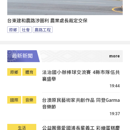
台東建和農路涉圖利 農業處長裁定交保
原鄉
社會
農路工程
最新新聞
法治國小辦棒球交流賽 4縣市隊伍共
原鄉
體育
襄盛舉
19:44
台澳原民藝術家共創作品 同登Garma
國際
音樂
音樂節
19:37
公益團邀愛國浦長輩義工 彩繪蛋糕慶
生活