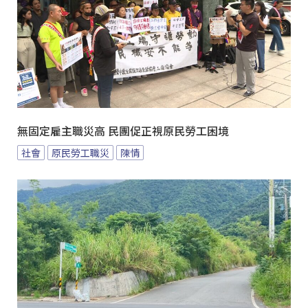
無固定雇主職災高 民團促正視原民勞工困境
社會
原民勞工職災
陳情