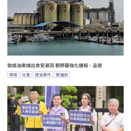
致癌油案燒出食安漏洞 朝野籲強化通報、品管
環境
社會
癌油事件
衛福部