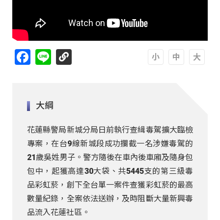
Facebook
Line
A
A
A
大綱
花蓮縣警局新城分局日前執行查緝毒駕擴大臨檢
專案，在台9線新城段成功攔截一名涉嫌毒駕的
21歲吳姓男子。警方隨後在車內後車廂及隨身包
包中，起獲高達30大袋、共5445支的第三級毒
品彩虹菸，創下全台單一案件查獲彩虹菸的最高
數量紀錄，全案依法送辦，及時阻斷大量新興毒
品流入花蓮社區。