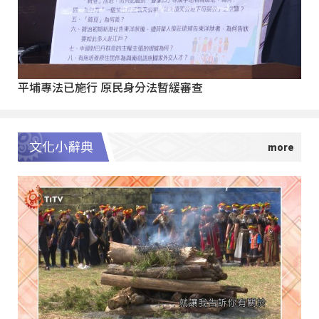
平埔專法已施行 原民身分法暫緩審查
文化小辭典