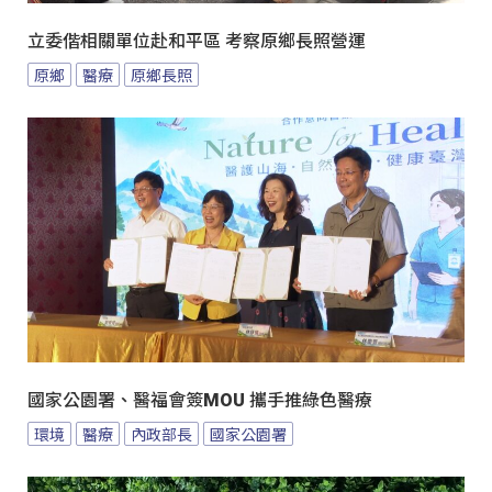
立委偕相關單位赴和平區 考察原鄉長照營運
原鄉
醫療
原鄉長照
國家公園署、醫福會簽MOU 攜手推綠色醫療
環境
醫療
內政部長
國家公園署