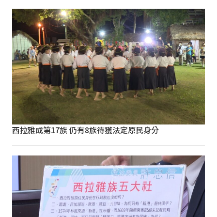
西拉雅成第17族 仍有8族待獲法定原民身分