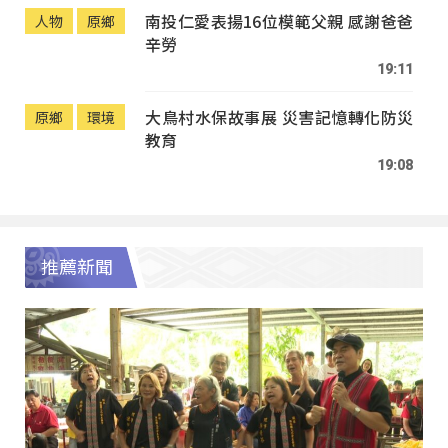
南投仁愛表揚16位模範父親 感謝爸爸
人物
原鄉
辛勞
19:11
大鳥村水保故事展 災害記憶轉化防災
原鄉
環境
教育
19:08
推薦新聞