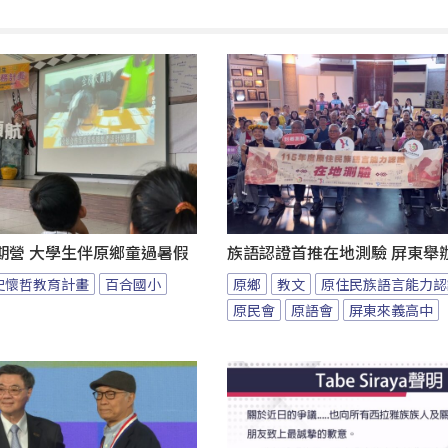
期營 大學生伴原鄉童過暑假
族語認證首推在地測驗 屏東舉
史懷哲教育計畫
百合國小
原鄉
教文
原住民族語言能力認
原民會
原語會
屏東來義高中