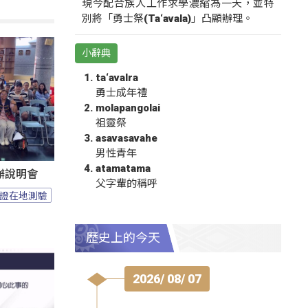
現今配合族人工作求學濃縮為一天，並特
別將「勇士祭(Ta‘avala)」凸顯辦理。
小辭典
ta‘avalra
勇士成年禮
molapangolai
祖靈祭
asavasavahe
男性青年
atamatama
辦說明會
父字輩的稱呼
證在地測驗
歷史上的今天
2026/ 08/ 07