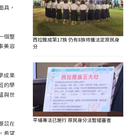
面具，
一個整
西拉雅成第17族 仍有8族待獲法定原民身
分
事美容
學成果
班的學
蘊與世
平埔專法已施行 原民身分法暫緩審查
薏苡在
，希望