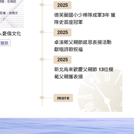
2025
德芙蘭國小少棒隊成軍3年 獲
隊史首座冠軍
2025
人憂傷文化
卓溪鄉父親節感恩表揚活動
拉雅族
獻唱詩歌祝福
2025
新北烏來歡慶父親節 13位模
範父親獲表揚
more