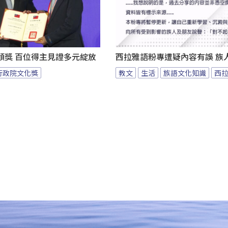
頒獎 百位得主見證多元綻放
西拉雅語粉專遭疑內容有誤 族
行政院文化獎
教文
生活
族語文化知識
西