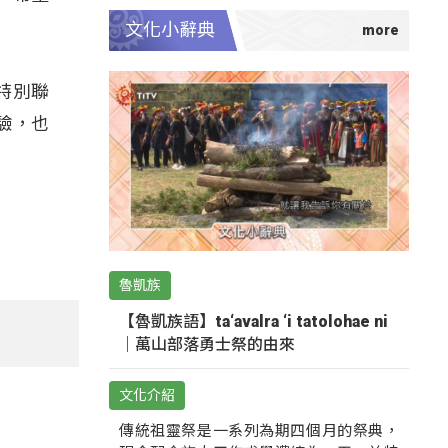
文化小辭典
特別聯
驗，也
魯凱族
【魯凱族語】ta‘avalra ‘i tatolohae ni
｜萬山部落勇士祭的由來
文化介紹
傳統祖靈祭是一系列為期四個月的祭典，