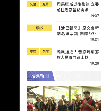
司馬庫斯災後復建 立委
交通
原鄉
前往考察盤點需求
19:37
【涉己新聞】原文會新
原鄉
劇名爆爭議 團隊8/7赴
Tafalong致歉
19:31
颱風逼近！普悠瑪部落
原鄉
防災
族人勘查共管山林
19:20
推薦新聞