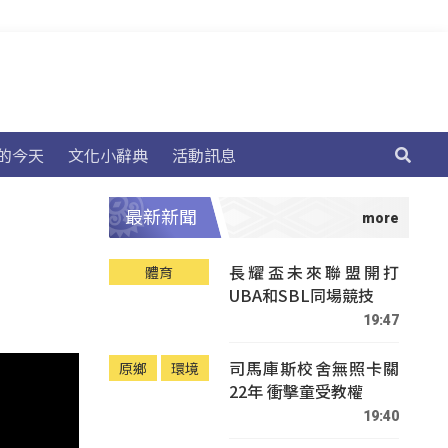
的今天
文化小辭典
活動訊息
最新新聞
長耀盃未來聯盟開打
體育
UBA和SBL同場競技
19:47
司馬庫斯校舍無照卡關
原鄉
環境
22年 衝擊童受教權
19:40