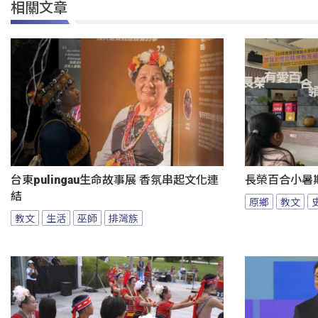
相關文章
台東pulingau生命故事展 香氛串起文化連
長榮百合小暑
結
原鄉
教文
教文
生活
巫師
排灣族