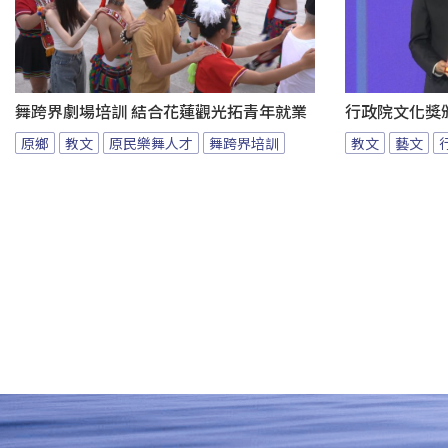
舞跨界劇場培訓 結合花蓮觀光拓青年就業
行政院文化獎
原鄉
教文
原民樂舞人才
舞跨界培訓
教文
藝文