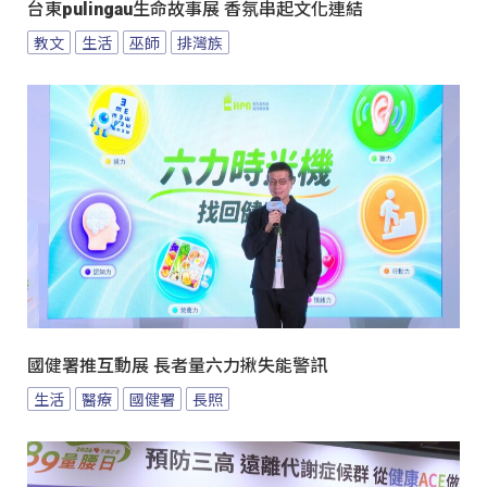
台東pulingau生命故事展 香氛串起文化連結
教文
生活
巫師
排灣族
國健署推互動展 長者量六力揪失能警訊
生活
醫療
國健署
長照