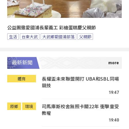
公益團邀愛國浦長輩義工 彩繪蛋糕慶父親節
生活
台東大武
大武鄉愛國浦部落
父親節
最新新聞
長耀盃未來聯盟開打 UBA和SBL同場
體育
競技
19:47
司馬庫斯校舍無照卡關22年 衝擊童受
原鄉
環境
教權
19:40