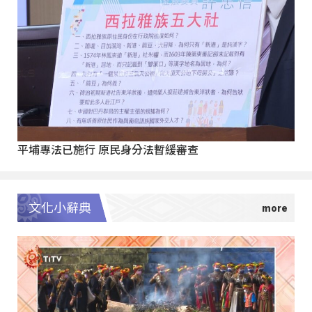
平埔專法已施行 原民身分法暫緩審查
文化小辭典