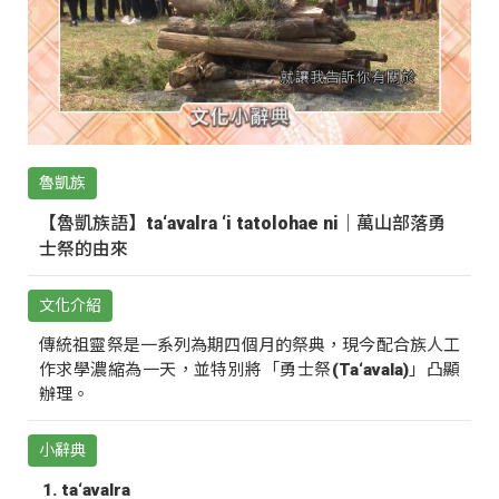
魯凱族
【魯凱族語】ta‘avalra ‘i tatolohae ni｜萬山部落勇
士祭的由來
文化介紹
傳統祖靈祭是一系列為期四個月的祭典，現今配合族人工
作求學濃縮為一天，並特別將「勇士祭(Ta‘avala)」凸顯
辦理。
小辭典
ta‘avalra