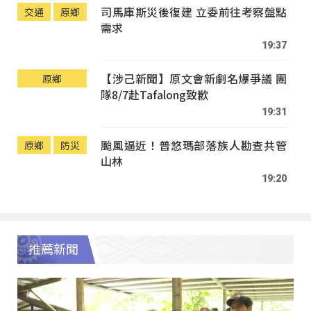
司馬庫斯災後復建 立委前往考察盤點
交通
原鄉
需求
19:37
【涉己新聞】原文會新劇名爆爭議 團
原鄉
隊8/7赴Tafalong致歉
19:31
颱風逼近！普悠瑪部落族人勘查共管
原鄉
防災
山林
19:20
推薦新聞