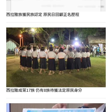
西拉雅族獲民族認定 原民日回顧正名歷程
西拉雅成第17族 仍有8族待獲法定原民身分