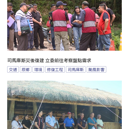
司馬庫斯災後復建 立委前往考察盤點需求
交通
原鄉
環境
修復工程
司馬庫斯
颱風影響