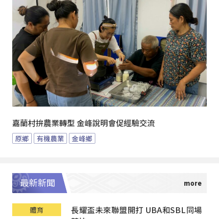
嘉蘭村拚農業轉型 金峰說明會促經驗交流
原鄉
有機農業
金峰鄉
最新新聞
長耀盃未來聯盟開打 UBA和SBL同場
體育