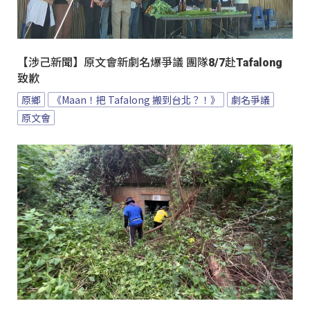
【涉己新聞】原文會新劇名爆爭議 團隊8/7赴Tafalong
致歉
原鄉
《Maan！把 Tafalong 搬到台北？！》
劇名爭議
原文會