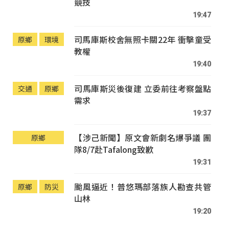
競技
19:47
司馬庫斯校舍無照卡關22年 衝擊童受
原鄉
環境
教權
19:40
司馬庫斯災後復建 立委前往考察盤點
交通
原鄉
需求
19:37
【涉己新聞】原文會新劇名爆爭議 團
原鄉
隊8/7赴Tafalong致歉
19:31
颱風逼近！普悠瑪部落族人勘查共管
原鄉
防災
山林
19:20