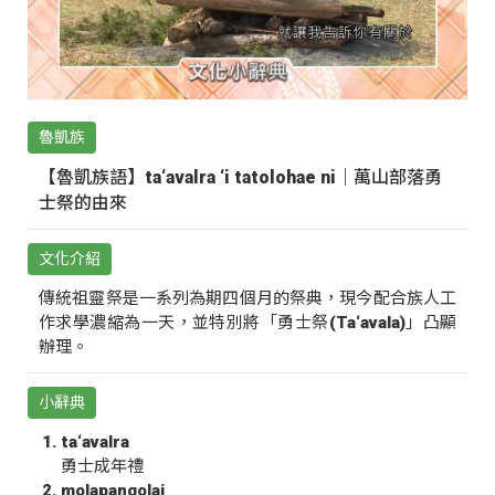
魯凱族
【魯凱族語】ta‘avalra ‘i tatolohae ni｜萬山部落勇
士祭的由來
文化介紹
傳統祖靈祭是一系列為期四個月的祭典，現今配合族人工
作求學濃縮為一天，並特別將「勇士祭(Ta‘avala)」凸顯
辦理。
小辭典
ta‘avalra
勇士成年禮
molapangolai