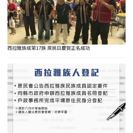
西拉雅族成第17族 原民日慶賀正名成功