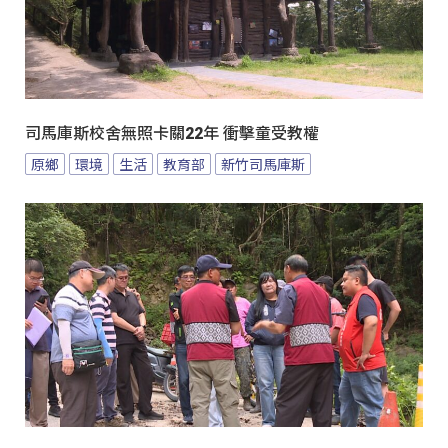
司馬庫斯校舍無照卡關22年 衝擊童受教權
原鄉
環境
生活
教育部
新竹司馬庫斯