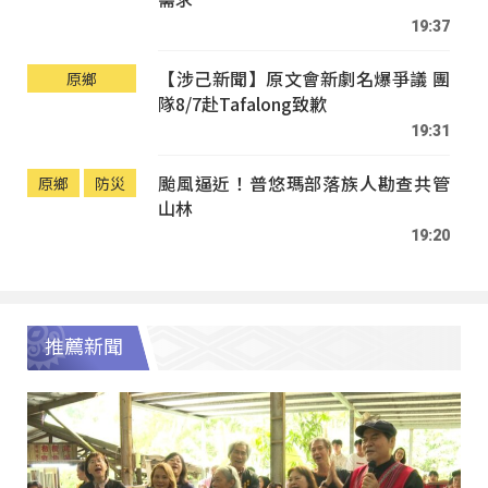
19:37
【涉己新聞】原文會新劇名爆爭議 團
原鄉
隊8/7赴Tafalong致歉
19:31
颱風逼近！普悠瑪部落族人勘查共管
原鄉
防災
山林
19:20
推薦新聞