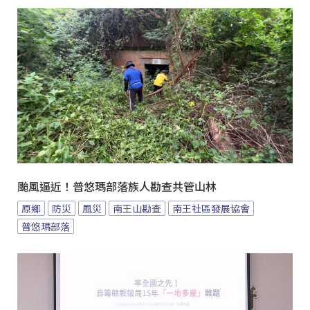
颱風逼近！普悠瑪部落族人勘查共管山林
原鄉
防災
風災
南王山勘查
南王社區發展協會
普悠瑪部落