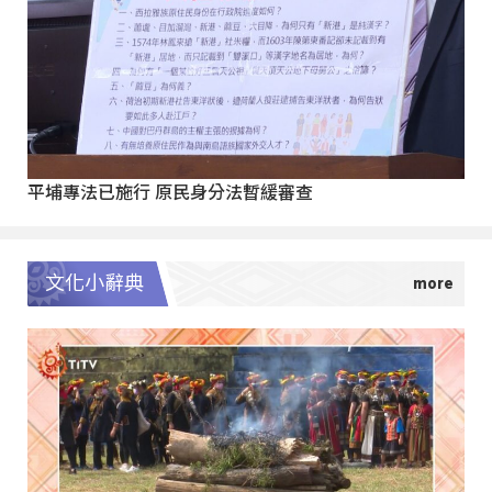
平埔專法已施行 原民身分法暫緩審查
文化小辭典