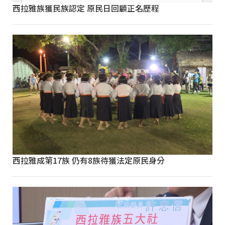
西拉雅族獲民族認定 原民日回顧正名歷程
西拉雅成第17族 仍有8族待獲法定原民身分