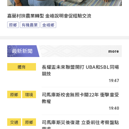
嘉蘭村拚農業轉型 金峰說明會促經驗交流
原鄉
有機農業
金峰鄉
最新新聞
長耀盃未來聯盟開打 UBA和SBL同場
體育
競技
19:47
司馬庫斯校舍無照卡關22年 衝擊童受
原鄉
環境
教權
19:40
司馬庫斯災後復建 立委前往考察盤點
交通
原鄉
需求