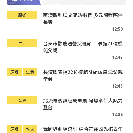
南澳撒利姆文健站揭牌 多元課程陪伴
原鄉
長者
12:50
台東市歡慶溫馨父親節！ 表揚71位模
生活
範父親
12:45
長濱鄉表揚22位模範Mama 感念父親
原鄉
生活
辛勞
12:43
北流幕後課程成果展 阿爆率新人熱力
音樂
登台
12:36
舞跨界劇場培訓 結合花蓮觀光拓青年
原鄉
教文