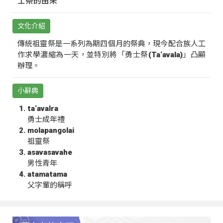
士祭的由來
文化介紹
傳統祖靈祭是一系列為期四個月的祭典，現今配合族人工
作求學濃縮為一天，並特別將「勇士祭(Ta‘avala)」凸顯
辦理。
小辭典
ta‘avalra
勇士成年禮
molapangolai
祖靈祭
asavasavahe
男性青年
atamatama
父字輩的稱呼