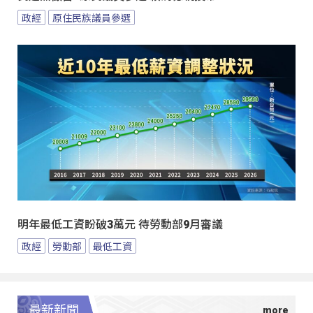
政經
原住民族議員參選
明年最低工資盼破3萬元 待勞動部9月審議
政經
勞動部
最低工資
最新新聞