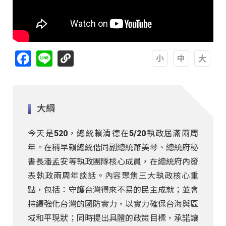
Facebook
Line
A
A
A
大綱
今天是520，總統賴清德在5/20執政屆滿兩周
年。在稍早賴總統偕同副總統蕭美琴、總統府秘
書長潘孟安等執政團隊核心成員，在總統府內發
表執政兩周年談話。內容聚焦三大執政核心重
點，包括：守護台灣得來不易的民主成就；並會
持續強化台灣的國防實力，以實力確保台海與區
域和平現狀；同時提出具體的政策目標，承諾讓