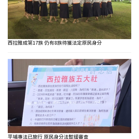
西拉雅成第17族 仍有8族待獲法定原民身分
平埔專法已施行 原民身分法暫緩審查