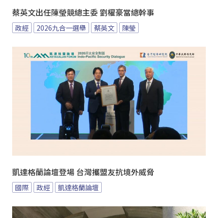
蔡英文出任陳瑩競總主委 劉櫂豪當總幹事
政經
2026九合一選舉
蔡英文
陳瑩
凱達格蘭論壇登場 台灣攜盟友抗境外威脅
國際
政經
凱達格蘭論壇