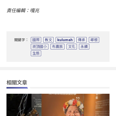
責任編輯：嘎兆
關鍵字：
國際
教文
kulumah
傳承
尋根
崁頂國小
布農族
文化
永續
生態
相關文章