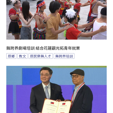
舞跨界劇場培訓 結合花蓮觀光拓青年就業
原鄉
教文
原民樂舞人才
舞跨界培訓