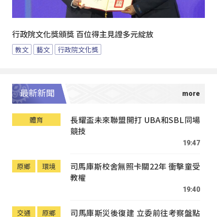
行政院文化獎頒獎 百位得主見證多元綻放
教文
藝文
行政院文化獎
最新新聞
長耀盃未來聯盟開打 UBA和SBL同場
體育
競技
19:47
司馬庫斯校舍無照卡關22年 衝擊童受
原鄉
環境
教權
19:40
司馬庫斯災後復建 立委前往考察盤點
交通
原鄉