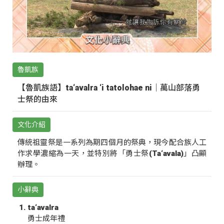
魯凱族
【魯凱族語】ta‘avalra ‘i tatolohae ni｜萬山部落勇
士祭的由來
文化介紹
傳統祖靈祭是一系列為期四個月的祭典，現今配合族人工
作求學濃縮為一天，並特別將「勇士祭(Ta‘avala)」凸顯
辦理。
小辭典
ta‘avalra
勇士成年禮