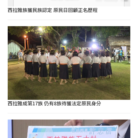
西拉雅族獲民族認定 原民日回顧正名歷程
西拉雅成第17族 仍有8族待獲法定原民身分