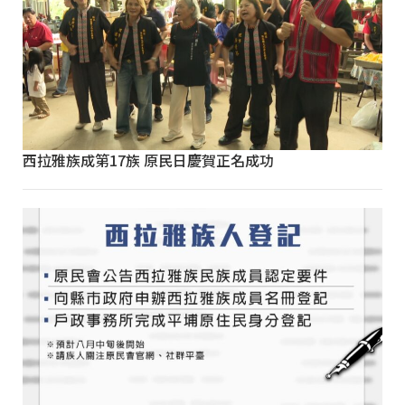
西拉雅族成第17族 原民日慶賀正名成功