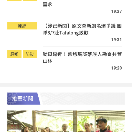
需求
19:37
【涉己新聞】原文會新劇名爆爭議 團
原鄉
隊8/7赴Tafalong致歉
19:31
颱風逼近！普悠瑪部落族人勘查共管
原鄉
防災
山林
19:20
推薦新聞