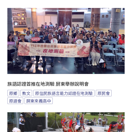
族語認證首推在地測驗 屏東舉辦說明會
原鄉
教文
原住民族語言能力認證在地測驗
原民會
原語會
屏東來義高中