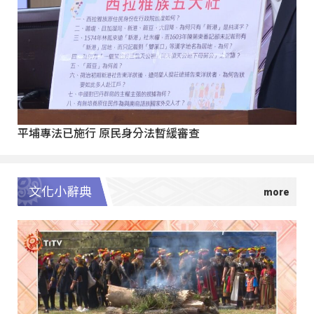
平埔專法已施行 原民身分法暫緩審查
文化小辭典