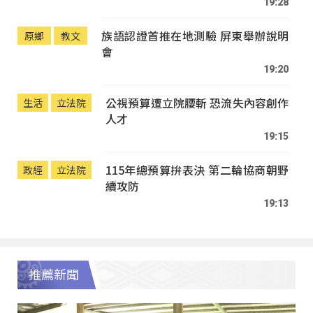
19:28
族語認證首推在地測驗 屏東舉辦說明
原鄉
教文
會
19:20
公視預算遭立院腰斬 恐流失內容創作
生活
立法院
人才
19:15
115年總預算拚表決 第二輪協商朝野
政經
立法院
續攻防
19:13
推薦新聞