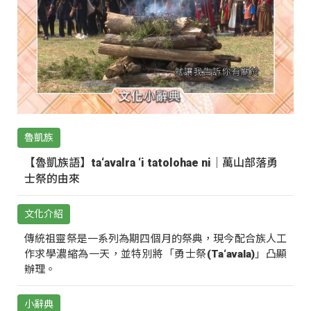
魯凱族
【魯凱族語】ta‘avalra ‘i tatolohae ni｜萬山部落勇
士祭的由來
文化介紹
傳統祖靈祭是一系列為期四個月的祭典，現今配合族人工
作求學濃縮為一天，並特別將「勇士祭(Ta‘avala)」凸顯
辦理。
小辭典