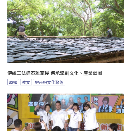
傳統工法建泰雅家屋 傳承擘劃文化、產業藍圖
原鄉
教文
醒來吧文化聚落