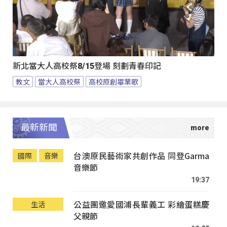
新北當大人高校祭8/15登場 刻劃青春印記
教文
當大人高校祭
高校原創畢業歌
最新新聞
台澳原民藝術家共創作品 同登Garma
國際
音樂
音樂節
19:37
公益團邀愛國浦長輩義工 彩繪蛋糕慶
生活
父親節