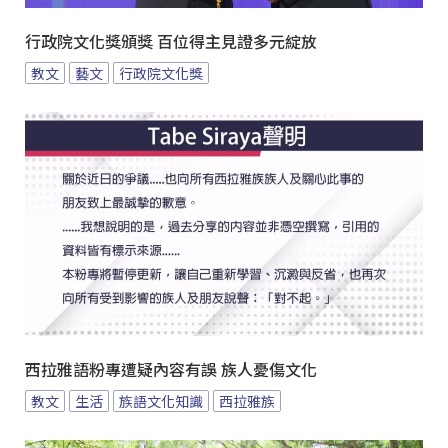
行政院文化獎頒獎 百位得主見證多元綻放
教文
藝文
行政院文化獎
西拉雅語粉專遭疑內容有誤 族人憂傷文化
教文
生活
族語文化知識
西拉雅族