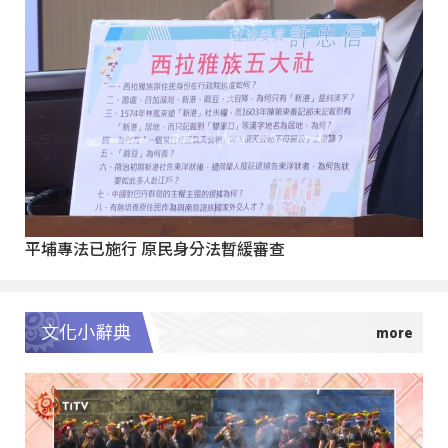
平埔專法已施行 原民身分法暫緩審查
文化小辭典