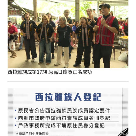
西拉雅族成第17族 原民日慶賀正名成功