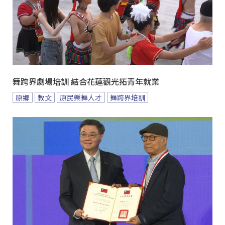
舞跨界劇場培訓 結合花蓮觀光拓青年就業
原鄉
教文
原民樂舞人才
舞跨界培訓