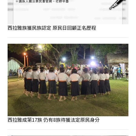
西拉雅族獲民族認定 原民日回顧正名歷程
西拉雅成第17族 仍有8族待獲法定原民身分