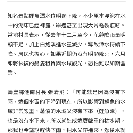
知名景點鯉魚潭水位明顯下降，不少原本浸泡在水
中的湖床已經裸露，岸邊甚至出現大片龜裂痕跡。
當地村長表示，從去年十二月至今，花蓮降雨量明
顯不足，加上白鮑溪進水量減少，導致潭水持續下
降。居民也擔心，如果近期仍沒有明顯降雨，六月
即將恢復的船隻租賃與水域觀光，恐怕難以如期營
業。
壽豐鄉池南村長 張清飛：「可能就是因為沒有下
雨，這個水區的下降到現在，所以影響到鯉魚的水
域非常嚴重，荖溪的水域又沒有下來（鯉魚潭），
也是沒有水下來，所以就造成這麼嚴重的枯水期，
那我也希望說趕快下雨，把水又帶進來，然後水就