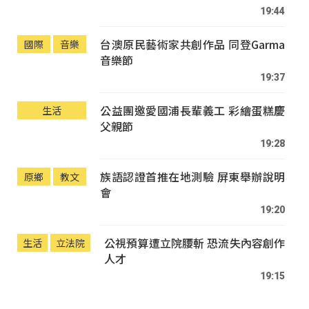
19:44
台澳原民藝術家共創作品 同登Garma
國際
音樂
音樂節
19:37
公益團邀愛國浦長輩義工 彩繪蛋糕慶
生活
父親節
19:28
族語認證首推在地測驗 屏東舉辦說明
原鄉
教文
會
19:20
公視預算遭立院腰斬 恐流失內容創作
生活
立法院
人才
19:15