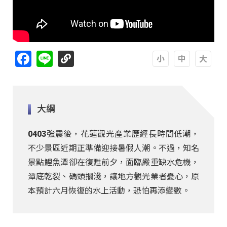
Facebook
Line
A
A
A
大綱
0403強震後，花蓮觀光產業歷經長時間低潮，
不少景區近期正準備迎接暑假人潮。不過，知名
景點鯉魚潭卻在復甦前夕，面臨嚴重缺水危機，
潭底乾裂、碼頭擱淺，讓地方觀光業者憂心，原
本預計六月恢復的水上活動，恐怕再添變數。