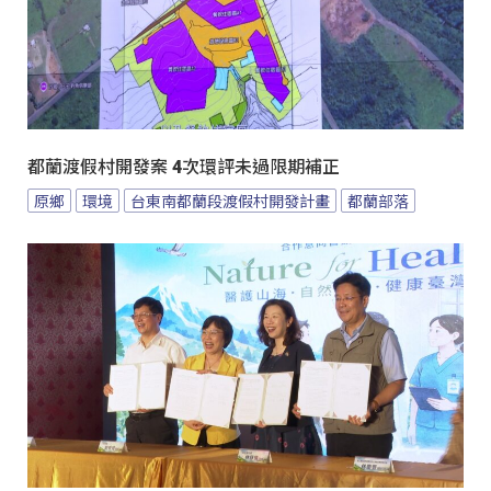
都蘭渡假村開發案 4次環評未過限期補正
原鄉
環境
台東南都蘭段渡假村開發計畫
都蘭部落