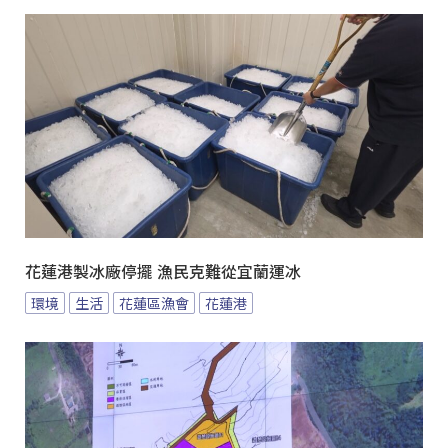
花蓮港製冰廠停擺 漁民克難從宜蘭運冰
環境
生活
花蓮區漁會
花蓮港