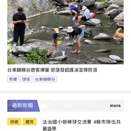
台東蝴蝶谷遊客爆量 部落發起護溪宣導防溺
原鄉
環境
台東蝴蝶谷
最新新聞
法治國小辦棒球交流賽 4縣市隊伍共
原鄉
體育
襄盛舉