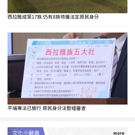
西拉雅成第17族 仍有8族待獲法定原民身分
平埔專法已施行 原民身分法暫緩審查
文化小辭典