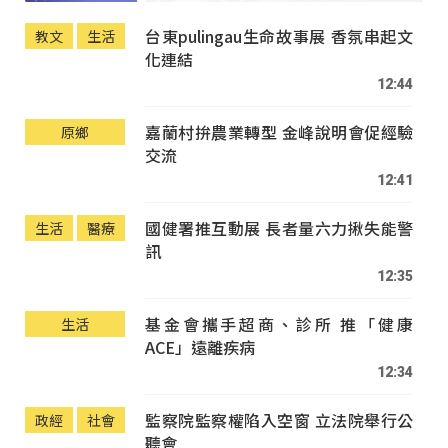
台東pulingau生命故事展 香氛串起文
教文
生活
化連結
12:44
嘉蘭村拚農業轉型 金峰說明會促經驗
原鄉
交流
12:41
國健署推互動展 長者量六力揪失能警
生活
醫療
訊
12:35
基金會攜手超商、診所 推「健康
生活
ACE」遠離疾病
12:34
監察院監察權陷入空窗 立法院舉行公
政經
社會
聽會