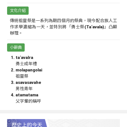
文化介紹
傳統祖靈祭是一系列為期四個月的祭典，現今配合族人工
作求學濃縮為一天，並特別將「勇士祭(Ta‘avala)」凸顯
辦理。
小辭典
ta‘avalra
勇士成年禮
molapangolai
祖靈祭
asavasavahe
男性青年
atamatama
父字輩的稱呼
歷史上的今天