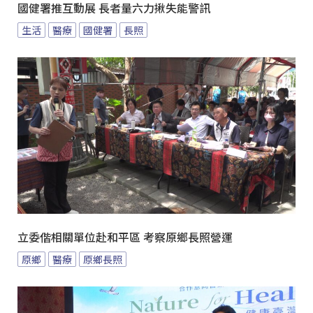
國健署推互動展 長者量六力揪失能警訊
生活
醫療
國健署
長照
立委偕相關單位赴和平區 考察原鄉長照營運
原鄉
醫療
原鄉長照