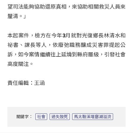
望司法能夠協助還原真相，來協助相關救災人員來
釐清。」
本起案件，檢方在今年3月就對光復鄉長林清水和
祕書、課長等人，依廢弛職務釀成災害罪提起公
訴，如今案情繼續往上延燒到縣府層級，引發社會
高度關注。
責任編輯：王涵
關鍵字：
社會
過失致死
馬太鞍溪堰塞湖溢流