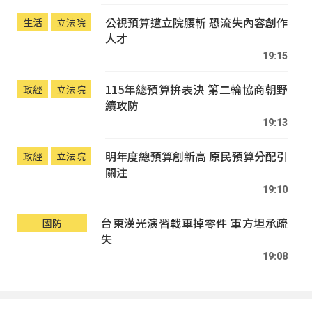
公視預算遭立院腰斬 恐流失內容創作
生活
立法院
人才
19:15
115年總預算拚表決 第二輪協商朝野
政經
立法院
續攻防
19:13
明年度總預算創新高 原民預算分配引
政經
立法院
關注
19:10
台東漢光演習戰車掉零件 軍方坦承疏
國防
失
19:08