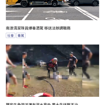
南澳清潔隊員爆毒酒駕 移送法辦調職務
社會
毒駕
瑪家牛角灣溪瀑布溺水意外 男大生送醫不治