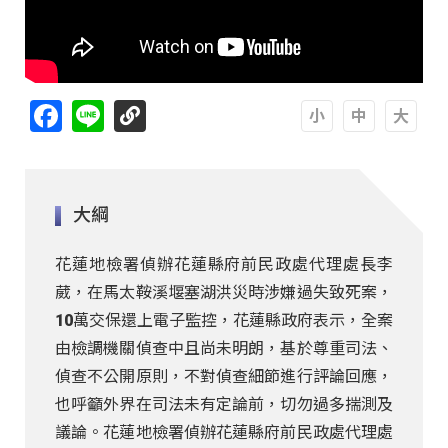
Facebook
Line
A
A
A
大綱
花蓮地檢署偵辦花蓮縣府前民政處代理處長李
葳，在馬太鞍溪堰塞湖洪災時涉嫌過失致死案，
10萬交保還上電子監控，花蓮縣政府表示，全案
由檢調機關偵查中且尚未明朗，基於尊重司法、
偵查不公開原則，不對偵查細節進行評論回應，
也呼籲外界在司法未有定論前，切勿過多揣測及
議論。花蓮地檢署偵辦花蓮縣府前民政處代理處