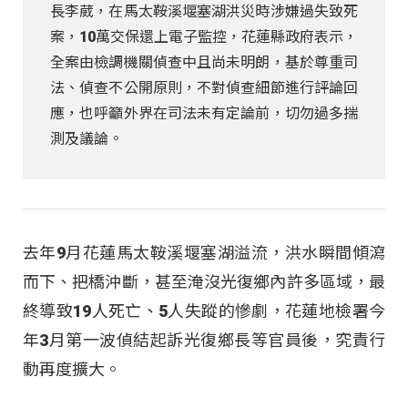
長李葳，在馬太鞍溪堰塞湖洪災時涉嫌過失致死
案，10萬交保還上電子監控，花蓮縣政府表示，
全案由檢調機關偵查中且尚未明朗，基於尊重司
法、偵查不公開原則，不對偵查細節進行評論回
應，也呼籲外界在司法未有定論前，切勿過多揣
測及議論。
去年9月花蓮馬太鞍溪堰塞湖溢流，洪水瞬間傾瀉
而下、把橋沖斷，甚至淹沒光復鄉內許多區域，最
終導致19人死亡、5人失蹤的慘劇，花蓮地檢署今
年3月第一波偵結起訴光復鄉長等官員後，究責行
動再度擴大。