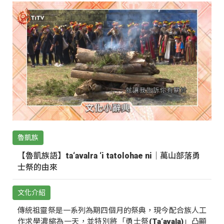
魯凱族
【魯凱族語】ta‘avalra ‘i tatolohae ni｜萬山部落勇
士祭的由來
文化介紹
傳統祖靈祭是一系列為期四個月的祭典，現今配合族人工
作求學濃縮為一天，並特別將「勇士祭(Ta‘avala)」凸顯