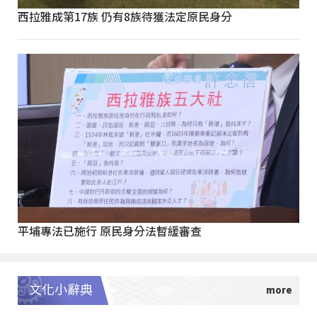
西拉雅成第17族 仍有8族待獲法定原民身分
平埔專法已施行 原民身分法暫緩審查
文化小辭典