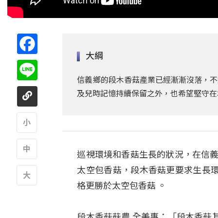
Facebook
大綱
Line
信義鄉的段木香菇產業已經漸漸沒落，不
及兒時記憶持續保留之外，也希望堅守在
A
巡視環境和香菇生長的狀況，在信義
A
太空包香菇，段木香菇更要求生長
格更勝於太空包香菇 。
A
段木香菇菇農 全美惠：「段木香菇