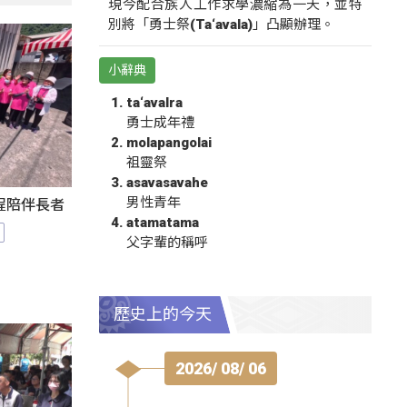
現今配合族人工作求學濃縮為一天，並特
別將「勇士祭(Ta‘avala)」凸顯辦理。
小辭典
ta‘avalra
勇士成年禮
molapangolai
祖靈祭
asavasavahe
男性青年
程陪伴長者
atamatama
父字輩的稱呼
歷史上的今天
2026/ 08/ 06