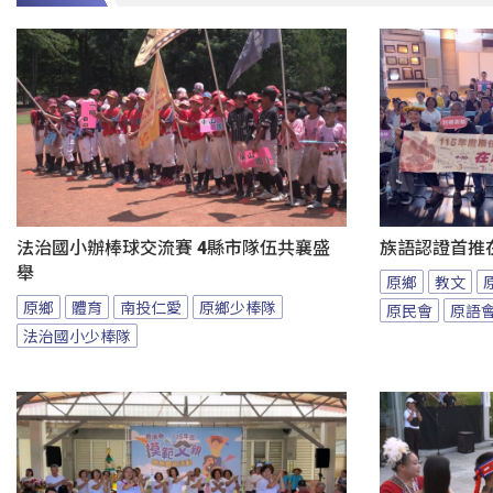
法治國小辦棒球交流賽 4縣市隊伍共襄盛
族語認證首推
舉
原鄉
教文
原鄉
體育
南投仁愛
原鄉少棒隊
原民會
原語
法治國小少棒隊