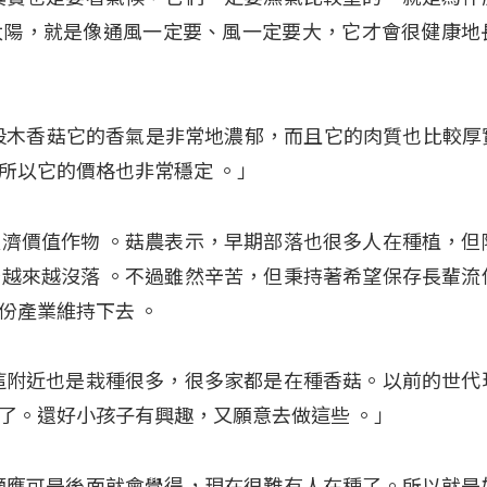
太陽，就是像通風一定要、風一定要大，它才會很健康地
段木香菇它的香氣是非常地濃郁，而且它的肉質也比較厚實
所以它的價格也非常穩定 。」
經濟價值作物
。菇農表示，早期部落也很多人在種植，但
菇越來越沒落
。不過雖然辛苦，但秉持著希望保存長輩流
這份產業維持下去
。
這附近也是栽種很多，很多家都是在種香菇。以前的世代
了。還好小孩子有興趣，又願意去做這些 。」
適應可是後面就會覺得，現在很難有人在種了。所以就是