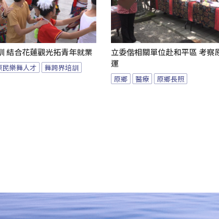
訓 結合花蓮觀光拓青年就業
立委偕相關單位赴和平區 考察
運
原民樂舞人才
舞跨界培訓
原鄉
醫療
原鄉長照