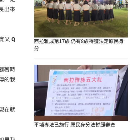
長出來
又 Q
西拉雅成第17族 仍有8族待獲法定原民身
分
隨著時
傳的栽
現在就
平埔專法已施行 原民身分法暫緩審查
如果我