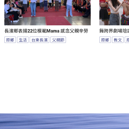
長濱鄉表揚22位模範Mama 感念父親辛勞
舞跨界劇場培
原鄉
生活
台東長濱
父親節
原鄉
教文