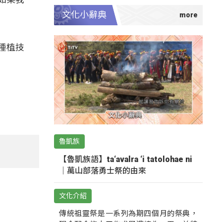
文化小辭典
」
種植技
魯凱族
【魯凱族語】ta‘avalra ‘i tatolohae ni
｜萬山部落勇士祭的由來
文化介紹
傳統祖靈祭是一系列為期四個月的祭典，