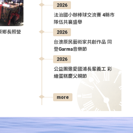
2026
法治國小辦棒球交流賽 4縣市
隊伍共襄盛舉
原鄉長照營
2026
台澳原民藝術家共創作品 同
登Garma音樂節
2026
公益團邀愛國浦長輩義工 彩
繪蛋糕慶父親節
more