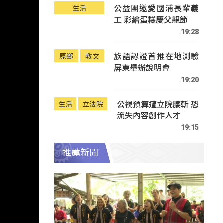
公益團邀愛國浦長輩義
生活
工 彩繪蛋糕慶父親節
19:28
族語認證首推在地測驗
原鄉
教文
屏東舉辦說明會
19:20
公視預算遭立院腰斬 恐
生活
立法院
流失內容創作人才
19:15
推薦新聞