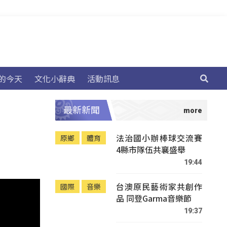
的今天
文化小辭典
活動訊息
最新新聞
法治國小辦棒球交流賽
原鄉
體育
4縣市隊伍共襄盛舉
19:44
台澳原民藝術家共創作
國際
音樂
品 同登Garma音樂節
19:37