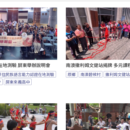
在地測驗 屏東舉辦說明會
南澳撒利姆文健站揭牌 多元課
原住民族語言能力認證在地測驗
原鄉
南澳碧候村
撒利姆文健站
會
屏東來義高中