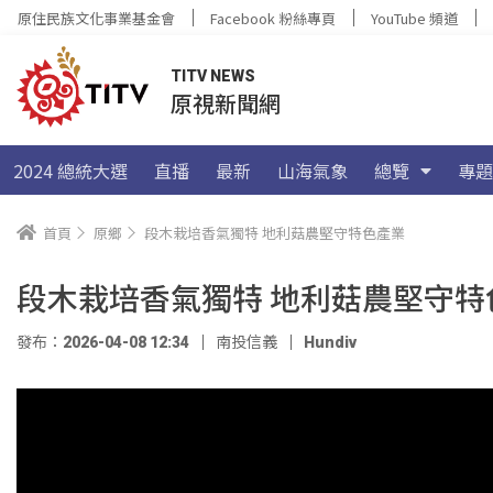
原住民族文化事業基金會
Facebook 粉絲專頁
YouTube 頻道
TITV NEWS
原視新聞網
2024 總統大選
直播
最新
山海氣象
總覽
專題
首頁
原鄉
段木栽培香氣獨特 地利菇農堅守特色產業
段木栽培香氣獨特 地利菇農堅守特
發布：2026-04-08 12:34
南投信義
Hundiv