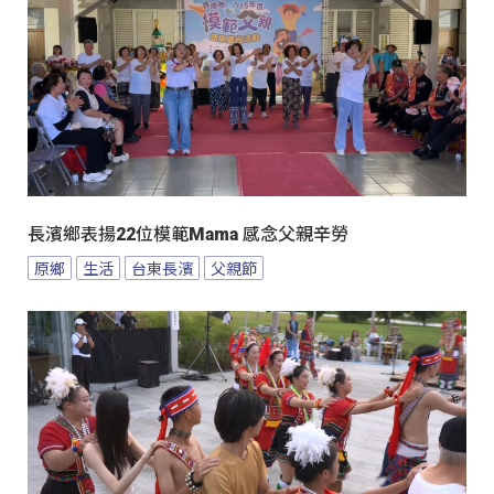
長濱鄉表揚22位模範Mama 感念父親辛勞
原鄉
生活
台東長濱
父親節