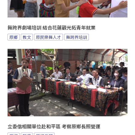
舞跨界劇場培訓 結合花蓮觀光拓青年就業
原鄉
教文
原民樂舞人才
舞跨界培訓
立委偕相關單位赴和平區 考察原鄉長照營運