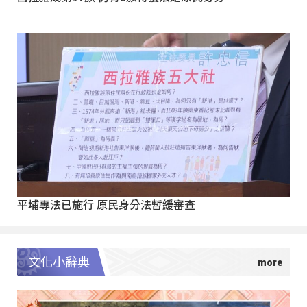
平埔專法已施行 原民身分法暫緩審查
文化小辭典