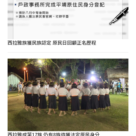
西拉雅族獲民族認定 原民日回顧正名歷程
西拉雅成第17族 仍有8族待獲法定原民身分