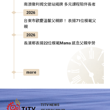
南澳撒利姆文健站揭牌 多元課程陪伴長者
2026
台東市歡慶溫馨父親節！ 表揚71位模範父
親
2026
長濱鄉表揚22位模範Mama 感念父親辛勞
more
TITV NEWS