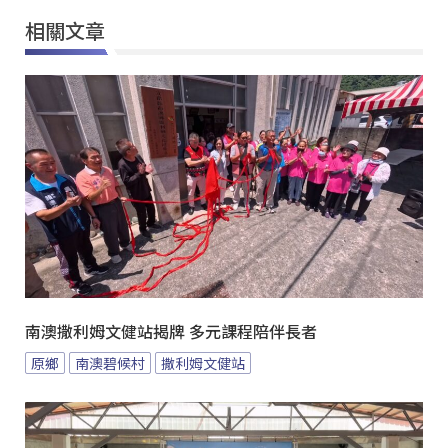
相關文章
南澳撒利姆文健站揭牌 多元課程陪伴長者
原鄉
南澳碧候村
撒利姆文健站