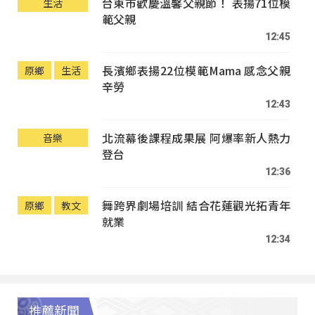
台東市歡慶溫馨父親節！ 表揚71位模
生活
範父親
12:45
長濱鄉表揚22位模範Mama 感念父親
原鄉
生活
辛勞
12:43
北流幕後課程成果展 阿爆率新人熱力
音樂
登台
12:36
舞跨界劇場培訓 結合花蓮觀光拓青年
原鄉
教文
就業
12:34
推薦新聞