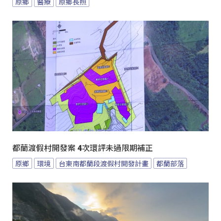
原鄉
醫療
原鄉長照
都蘭渡假村開發案 4次環評未過限期補正
原鄉
環境
台東南都蘭段渡假村開發計畫
都蘭部落