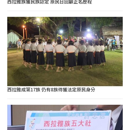
西拉雅族獲民族認定 原民日回顧正名歷程
西拉雅成第17族 仍有8族待獲法定原民身分