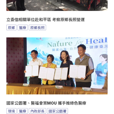
立委偕相關單位赴和平區 考察原鄉長照營運
原鄉
醫療
原鄉長照
國家公園署、醫福會簽MOU 攜手推綠色醫療
環境
醫療
內政部長
國家公園署