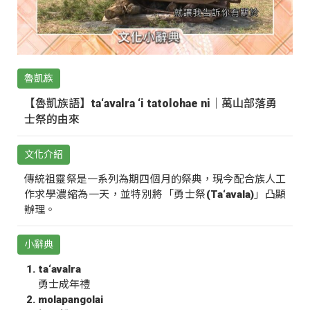
魯凱族
【魯凱族語】ta‘avalra ‘i tatolohae ni｜萬山部落勇
士祭的由來
文化介紹
傳統祖靈祭是一系列為期四個月的祭典，現今配合族人工
作求學濃縮為一天，並特別將「勇士祭(Ta‘avala)」凸顯
辦理。
小辭典
ta‘avalra
勇士成年禮
molapangolai