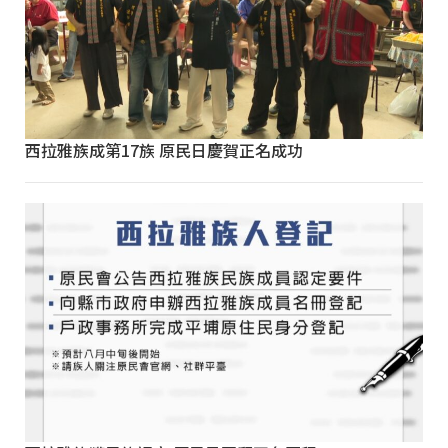
西拉雅族成第17族 原民日慶賀正名成功