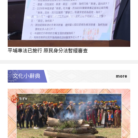
平埔專法已施行 原民身分法暫緩審查
文化小辭典