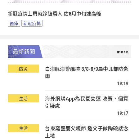
新冠疫情上周就診破萬人 估8月中旬達高峰
醫療
新冠疫情
最新新聞
白海豚海警維持 8/8-8/9晨中北部防豪
防災
雨
19:19
海外網購App為民間營運 收費、個資
生活
引疑慮
19:17
台東窯藝慶父親節 邀父子做陶碗感念
生活
土地