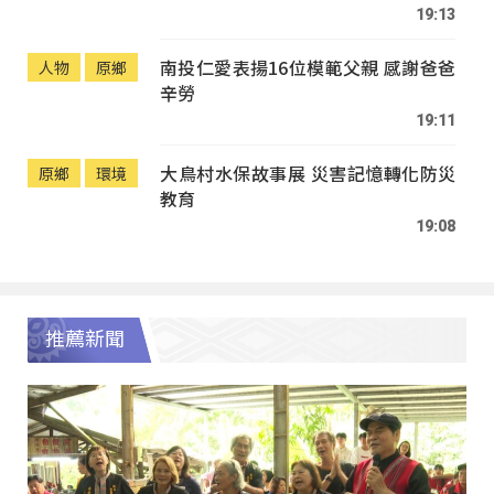
19:13
南投仁愛表揚16位模範父親 感謝爸爸
人物
原鄉
辛勞
19:11
大鳥村水保故事展 災害記憶轉化防災
原鄉
環境
教育
19:08
推薦新聞