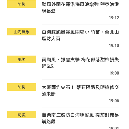
颱風外圍花蓮沿海風浪增強 鹽寮漁港
防災
現長浪
19:12
白海豚颱風暴風圈縮小 竹苗、台北山
山海氣象
區防大雨
19:10
兩颱風、猴害夾擊 梅花部落甜柿損失
風災
近6成
19:08
大豪雨炸尖石！ 落石阻路及時搶修交
防災
通未斷
19:06
苗栗南庄嚴防白海豚颱風 提前封閉易
防災
崩路段
19:04