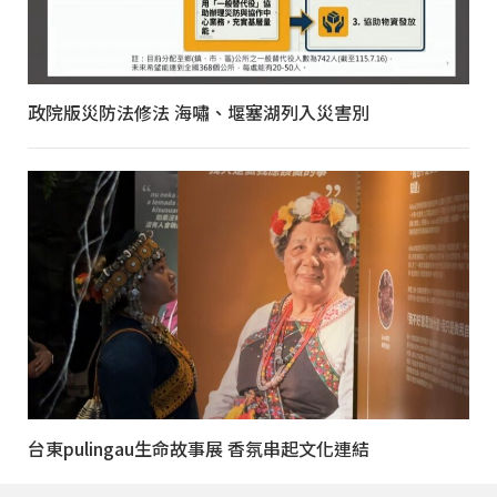
政院版災防法修法 海嘯、堰塞湖列入災害別
台東pulingau生命故事展 香氛串起文化連結