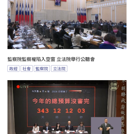
監察院監察權陷入空窗 立法院舉行公聽會
政經
社會
監察院
立法院