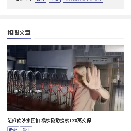
相關文章
范織欽涉索回扣 橋檢發動搜索120萬交保
政經
貪汙