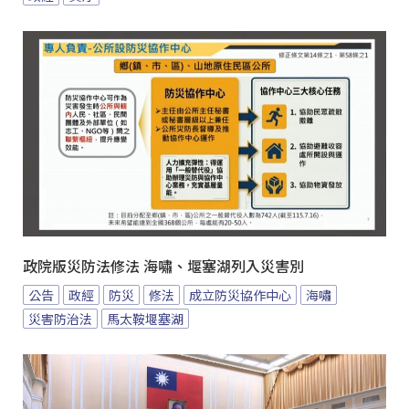
政院版災防法修法 海嘯、堰塞湖列入災害別
公告
政經
防災
修法
成立防災協作中心
海嘯
災害防治法
馬太鞍堰塞湖