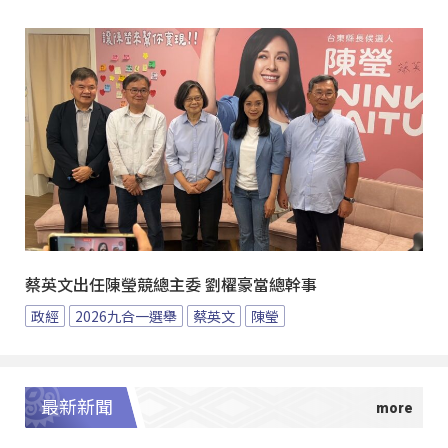
蔡英文出任陳瑩競總主委 劉櫂豪當總幹事
政經
2026九合一選舉
蔡英文
陳瑩
最新新聞