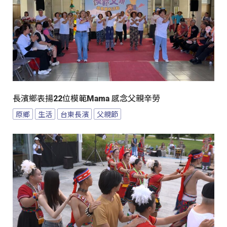
長濱鄉表揚22位模範Mama 感念父親辛勞
原鄉
生活
台東長濱
父親節