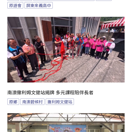
原語會
屏東來義高中
南澳撒利姆文健站揭牌 多元課程陪伴長者
原鄉
南澳碧候村
撒利姆文健站