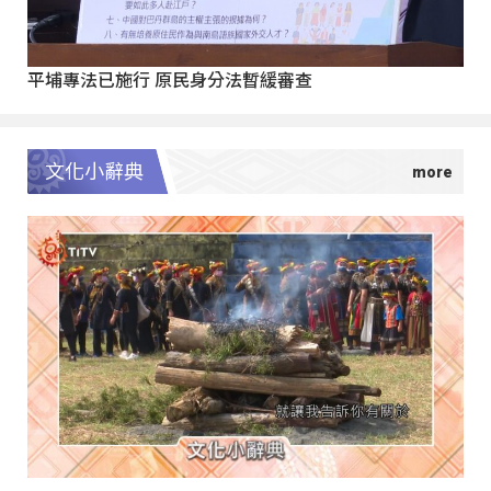
平埔專法已施行 原民身分法暫緩審查
文化小辭典