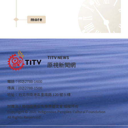
more
TITV NEWS
原視新聞網
電話：(02)2788-1600
傳真：(02)2788-1500
地址：台北市南港區重陽路 120 號 5 樓
財團法人原住民族文化事業基金會 版權所有
Copyright © 2021 Indigenous Peoples Cultural Foundation
All Rights Reserved .