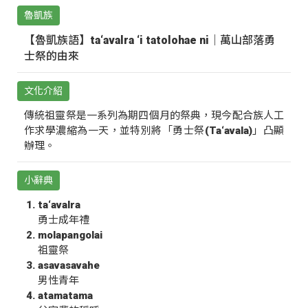
魯凱族
【魯凱族語】ta‘avalra ‘i tatolohae ni｜萬山部落勇
士祭的由來
文化介紹
傳統祖靈祭是一系列為期四個月的祭典，現今配合族人工
作求學濃縮為一天，並特別將「勇士祭(Ta‘avala)」凸顯
辦理。
小辭典
ta‘avalra
勇士成年禮
molapangolai
祖靈祭
asavasavahe
男性青年
atamatama