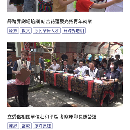
舞跨界劇場培訓 結合花蓮觀光拓青年就業
原鄉
教文
原民樂舞人才
舞跨界培訓
立委偕相關單位赴和平區 考察原鄉長照營運
原鄉
醫療
原鄉長照