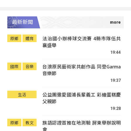
最新新聞
法治國小辦棒球交流賽 4縣市隊伍共
原鄉
體育
襄盛舉
19:44
台澳原民藝術家共創作品 同登Garma
國際
音樂
音樂節
19:37
公益團邀愛國浦長輩義工 彩繪蛋糕慶
生活
父親節
19:28
族語認證首推在地測驗 屏東舉辦說明
原鄉
教文
會