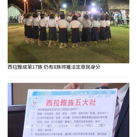
西拉雅成第17族 仍有8族待獲法定原民身分