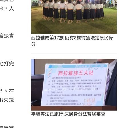
來，人
流聚會
西拉雅成第17族 仍有8族待獲法定原民身
分
到他打完
 。在
出來玩
平埔專法已施行 原民身分法暫緩審查
過展覽