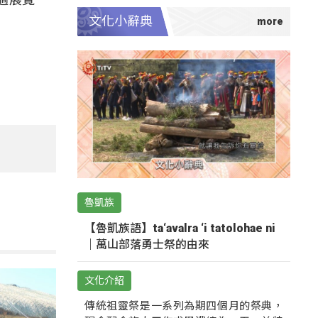
文化小辭典
魯凱族
【魯凱族語】ta‘avalra ‘i tatolohae ni
｜萬山部落勇士祭的由來
文化介紹
傳統祖靈祭是一系列為期四個月的祭典，