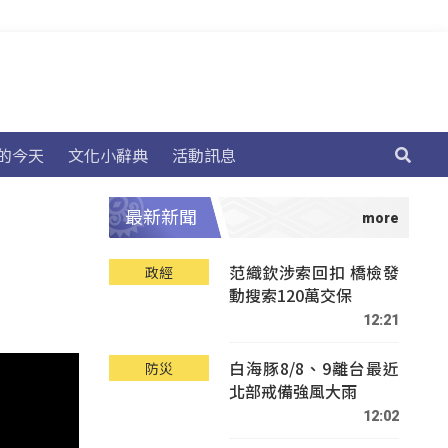
的今天
文化小辭典
活動訊息
最新新聞
范織欽涉索回扣 橋檢發
政經
動搜索120萬交保
12:21
白海豚8/8、9離台最近
防災
北部戒備強風大雨
12:02