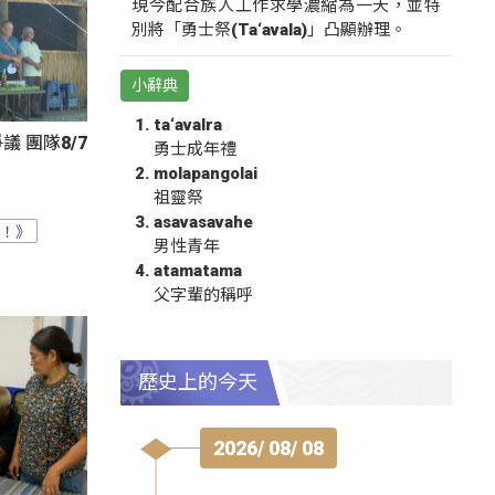
現今配合族人工作求學濃縮為一天，並特
別將「勇士祭(Ta‘avala)」凸顯辦理。
小辭典
ta‘avalra
 團隊8/7
勇士成年禮
molapangolai
祖靈祭
asavasavahe
？！》
男性青年
atamatama
父字輩的稱呼
歷史上的今天
2026/ 08/ 08