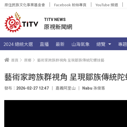
原住民族文化事業基金會
Facebook 粉絲專頁
YouTube 頻道
TITV NEWS
原視新聞網
2024 總統大選
直播
最新
山海氣象
總覽
專題
首頁
原鄉
藝術家跨族群視角 呈現鄒族傳統陀螺技藝
藝術家跨族群視角 呈現鄒族傳統陀
發布：2026-02-27 12:47
嘉義阿里山
Nabu 孫俊憲