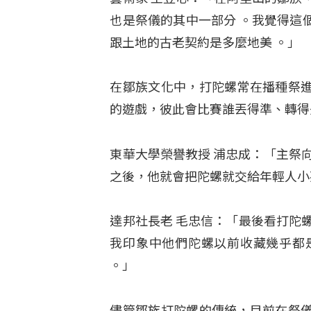
也是祭儀的其中一部分 。我覺得這
跟土地的古老契約是多麼地美 。」
在鄒族文化中，打陀螺常在播種祭
的遊戲，彼此會比賽誰丟得準、轉
東華大學榮譽教授 浦忠成：「主祭向土
之後，他就會把陀螺就交給年輕人小
達邦社長老 毛忠信：「最後看打陀
我印象中他們陀螺以前收藏幾乎都
。」
儘管鄒族打陀螺的傳統，目前在祭