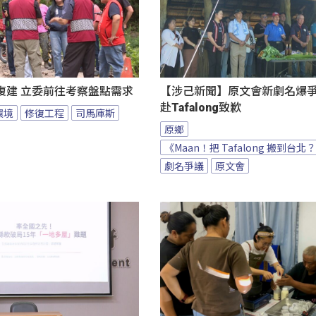
復建 立委前往考察盤點需求
【涉己新聞】原文會新劇名爆爭議
赴Tafalong致歉
環境
修復工程
司馬庫斯
原鄉
《Maan！把 Tafalong 搬到台北
劇名爭議
原文會