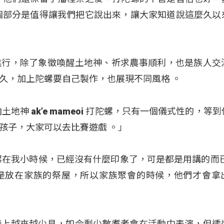
個部分是值得讓我們把它說出來，讓大家知道說這麼久以
進行，除了象徵喚醒土地神、祈求農事順利，也是族人交
得久，加上陀螺要自己製作，也展現不同風格
。
地神 ak’e mameoi 打陀螺，只有一個儀式性的，等
孩子，大家可以去比賽遊戲 。」
螺在我小時候，已經沒有什麼印象了，可是都是用講的而已
是放在家族的祭屋，所以家族聚會的時候，他們才會拿
儀上越來越少見，如今剩少數耆老會在活動中表演，但透