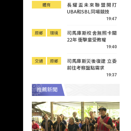
長耀盃未來聯盟開打
體育
UBA和SBL同場競技
19:47
司馬庫斯校舍無照卡關
原鄉
環境
22年 衝擊童受教權
19:40
司馬庫斯災後復建 立委
交通
原鄉
前往考察盤點需求
19:37
推薦新聞