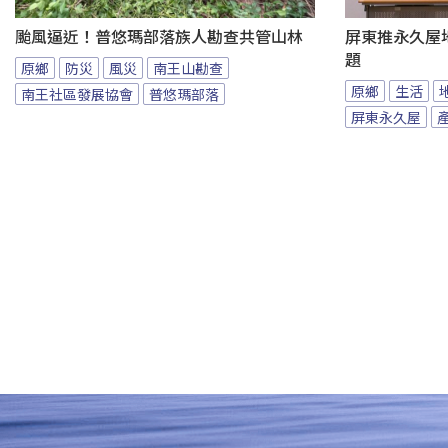
颱風逼近！普悠瑪部落族人勘查共管山林
屏東推永久屋
題
原鄉
防災
風災
南王山勘查
原鄉
生活
南王社區發展協會
普悠瑪部落
屏東永久屋