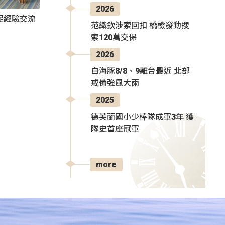
2026
促經驗交流
范織欽涉索回扣 橋檢發動搜
索120萬交保
2026
白海豚8/8、9離台最近 北部
戒備強風大雨
2025
德芙蘭國小少棒隊成軍3年 獲
隊史首座冠軍
more