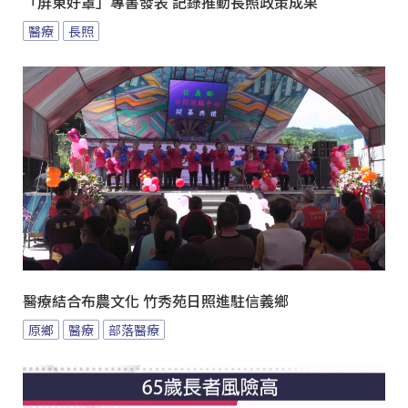
「屏東好罩」專書發表 記錄推動長照政策成果
醫療
長照
醫療結合布農文化 竹秀苑日照進駐信義鄉
原鄉
醫療
部落醫療