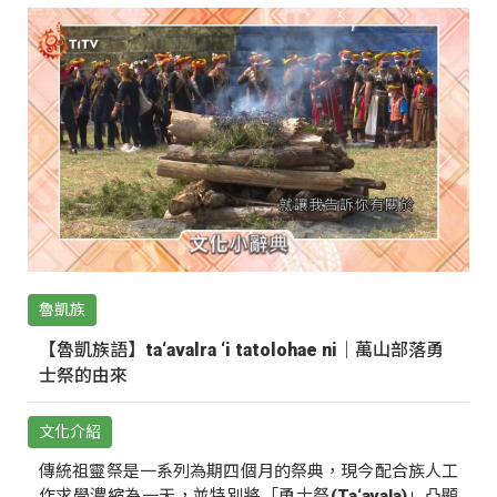
魯凱族
【魯凱族語】ta‘avalra ‘i tatolohae ni｜萬山部落勇
士祭的由來
文化介紹
傳統祖靈祭是一系列為期四個月的祭典，現今配合族人工
作求學濃縮為一天，並特別將「勇士祭(Ta‘avala)」凸顯