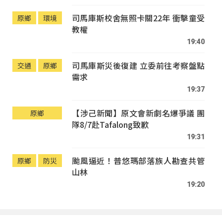
司馬庫斯校舍無照卡關22年 衝擊童受
原鄉
環境
教權
19:40
司馬庫斯災後復建 立委前往考察盤點
交通
原鄉
需求
19:37
【涉己新聞】原文會新劇名爆爭議 團
原鄉
隊8/7赴Tafalong致歉
19:31
颱風逼近！普悠瑪部落族人勘查共管
原鄉
防災
山林
19:20