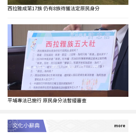
西拉雅成第17族 仍有8族待獲法定原民身分
平埔專法已施行 原民身分法暫緩審查
文化小辭典