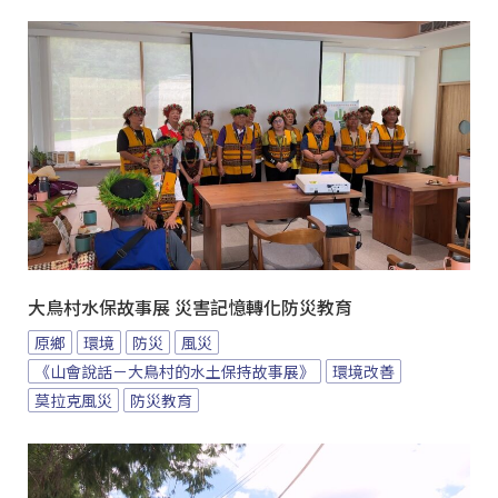
大鳥村水保故事展 災害記憶轉化防災教育
原鄉
環境
防災
風災
《山會說話－大鳥村的水土保持故事展》
環境改善
莫拉克風災
防災教育