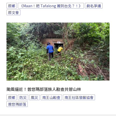
原鄉
《Maan！把 Tafalong 搬到台北？！》
劇名爭議
原文會
颱風逼近！普悠瑪部落族人勘查共管山林
原鄉
防災
風災
南王山勘查
南王社區發展協會
普悠瑪部落