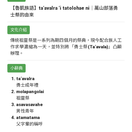
【魯凱族語】ta‘avalra ‘i tatolohae ni｜萬山部落勇
士祭的由來
文化介紹
傳統祖靈祭是一系列為期四個月的祭典，現今配合族人工
作求學濃縮為一天，並特別將「勇士祭(Ta‘avala)」凸顯
辦理。
小辭典
ta‘avalra
勇士成年禮
molapangolai
祖靈祭
asavasavahe
男性青年
atamatama
父字輩的稱呼