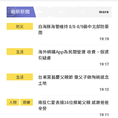
最新新聞
白海豚海警維持 8/8-8/9晨中北部防豪
防災
雨
19:19
海外網購App為民間營運 收費、個資
生活
引疑慮
19:17
台東窯藝慶父親節 邀父子做陶碗感念
生活
土地
19:13
南投仁愛表揚16位模範父親 感謝爸爸
人物
原鄉
辛勞
19:11