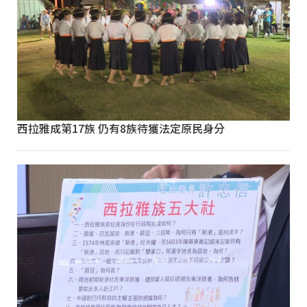
西拉雅成第17族 仍有8族待獲法定原民身分