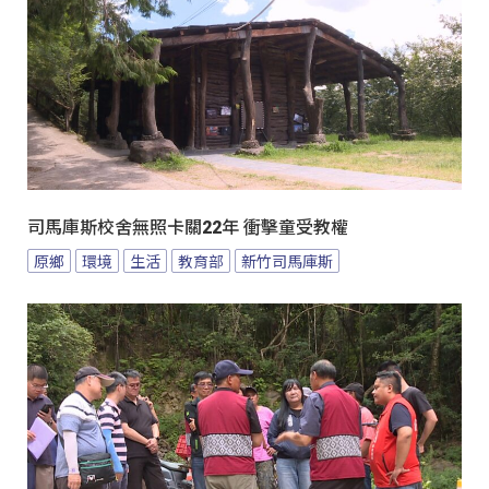
司馬庫斯校舍無照卡關22年 衝擊童受教權
原鄉
環境
生活
教育部
新竹司馬庫斯