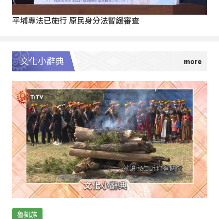
平埔專法已施行 原民身分法暫緩審查
文化小辭典
魯凱族