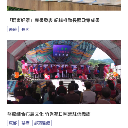
「屏東好罩」專書發表 記錄推動長照政策成果
醫療
長照
醫療結合布農文化 竹秀苑日照進駐信義鄉
原鄉
醫療
部落醫療