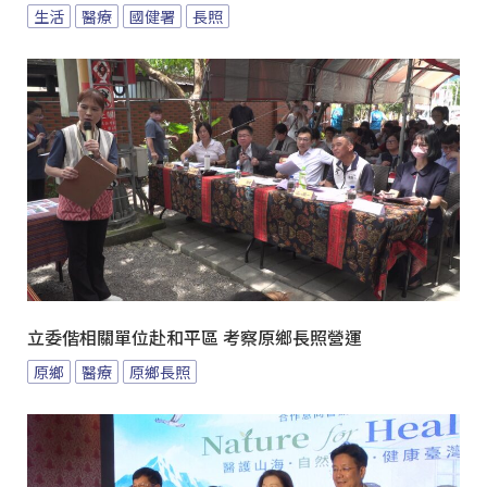
生活
醫療
國健署
長照
立委偕相關單位赴和平區 考察原鄉長照營運
原鄉
醫療
原鄉長照