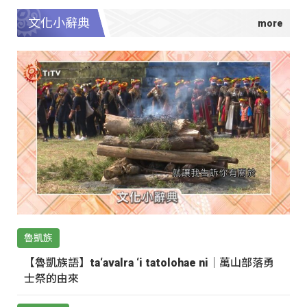
文化小辭典
魯凱族
【魯凱族語】ta‘avalra ‘i tatolohae ni｜萬山部落勇
士祭的由來