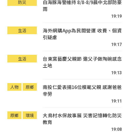
白海豚海警維持 8/8-8/9晨中北部防豪
防災
雨
19:19
海外網購App為民間營運 收費、個資
生活
引疑慮
19:17
台東窯藝慶父親節 邀父子做陶碗感念
生活
土地
19:13
南投仁愛表揚16位模範父親 感謝爸爸
人物
原鄉
辛勞
19:11
大鳥村水保故事展 災害記憶轉化防災
原鄉
環境
教育
19:08