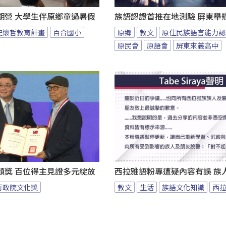
期營 大學生伴原鄉童過暑假
族語認證首推在地測驗 屏東舉
史懷哲教育計畫
百合國小
原鄉
教文
原住民族語言能力認
原民會
原語會
屏東來義高中
頒獎 百位得主見證多元綻放
西拉雅語粉專遭疑內容有誤 族
行政院文化獎
教文
生活
族語文化知識
西