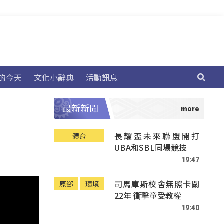
的今天
文化小辭典
活動訊息
最新新聞
長耀盃未來聯盟開打
體育
UBA和SBL同場競技
19:47
司馬庫斯校舍無照卡關
原鄉
環境
22年 衝擊童受教權
19:40