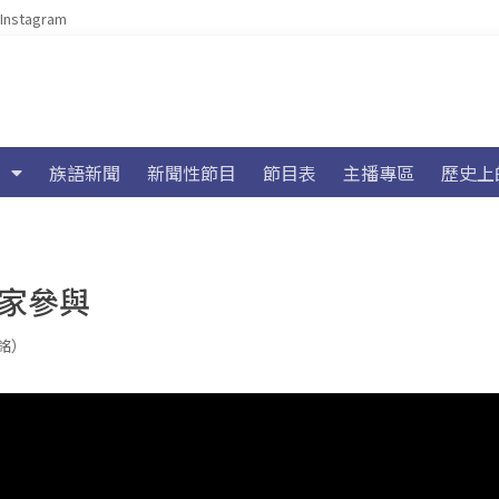
Instagram
族語新聞
新聞性節目
節目表
主播專區
歷史上
術家參與
浩銘）