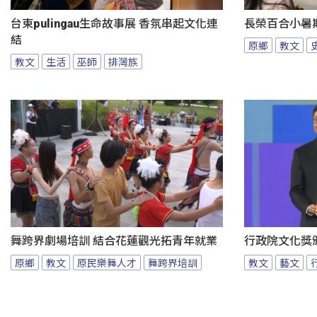
台東pulingau生命故事展 香氛串起文化連
長榮百合小暑
結
原鄉
教文
教文
生活
巫師
排灣族
舞跨界劇場培訓 結合花蓮觀光拓青年就業
行政院文化獎
原鄉
教文
原民樂舞人才
舞跨界培訓
教文
藝文