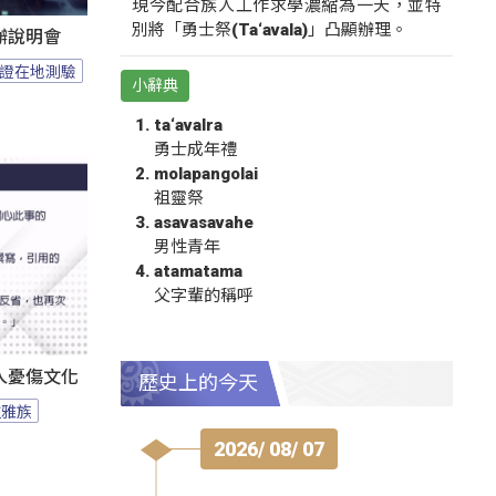
現今配合族人工作求學濃縮為一天，並特
別將「勇士祭(Ta‘avala)」凸顯辦理。
辦說明會
證在地測驗
小辭典
ta‘avalra
勇士成年禮
molapangolai
祖靈祭
asavasavahe
男性青年
atamatama
父字輩的稱呼
人憂傷文化
歷史上的今天
拉雅族
2026/ 08/ 07