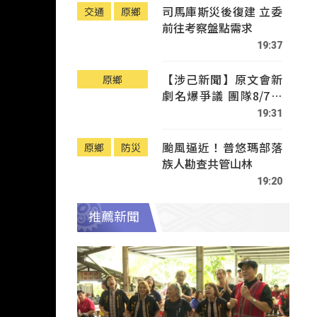
司馬庫斯災後復建 立委
交通
原鄉
前往考察盤點需求
19:37
【涉己新聞】原文會新
原鄉
劇名爆爭議 團隊8/7赴
Tafalong致歉
19:31
颱風逼近！普悠瑪部落
原鄉
防災
族人勘查共管山林
19:20
推薦新聞