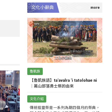
文化小辭典
魯凱族
【魯凱族語】ta‘avalra ‘i tatolohae ni
｜萬山部落勇士祭的由來
文化介紹
傳統祖靈祭是一系列為期四個月的祭典，