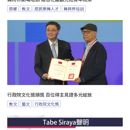
原鄉
教文
原民樂舞人才
舞跨界培訓
行政院文化獎頒獎 百位得主見證多元綻放
教文
藝文
行政院文化獎