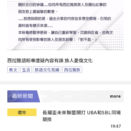
西拉雅語粉專遭疑內容有誤 族人憂傷文化
教文
生活
族語文化知識
西拉雅族
最新新聞
長耀盃未來聯盟開打 UBA和SBL同場
體育
競技
19:47