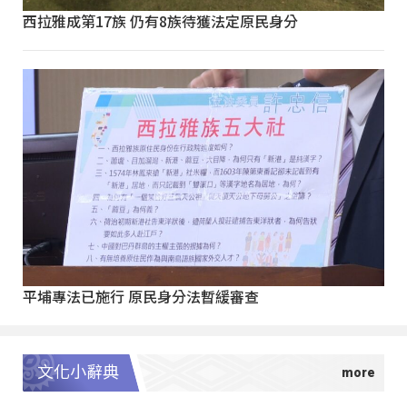
西拉雅成第17族 仍有8族待獲法定原民身分
平埔專法已施行 原民身分法暫緩審查
文化小辭典