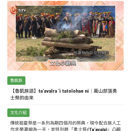
魯凱族
【魯凱族語】ta‘avalra ‘i tatolohae ni｜萬山部落勇
士祭的由來
文化介紹
傳統祖靈祭是一系列為期四個月的祭典，現今配合族人工
作求學濃縮為一天，並特別將「勇士祭(Ta‘avala)」凸顯