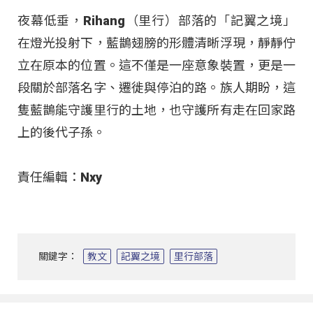
夜幕低垂，Rihang（里行）部落的「記翼之境」
在燈光投射下，藍鵲翅膀的形體清晰浮現，靜靜佇
立在原本的位置。這不僅是一座意象裝置，更是一
段關於部落名字、遷徙與停泊的路。族人期盼，這
隻藍鵲能守護里行的土地，也守護所有走在回家路
上的後代子孫。
責任編輯：Nxy
關鍵字：
教文
記翼之境
里行部落