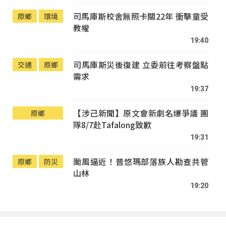
司馬庫斯校舍無照卡關22年 衝擊童受
原鄉
環境
教權
19:40
司馬庫斯災後復建 立委前往考察盤點
交通
原鄉
需求
19:37
【涉己新聞】原文會新劇名爆爭議 團
原鄉
隊8/7赴Tafalong致歉
19:31
颱風逼近！普悠瑪部落族人勘查共管
原鄉
防災
山林
19:20