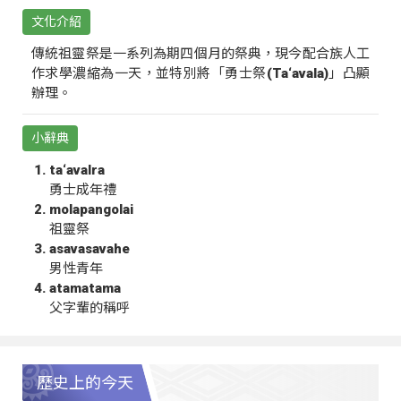
文化介紹
傳統祖靈祭是一系列為期四個月的祭典，現今配合族人工
作求學濃縮為一天，並特別將「勇士祭(Ta‘avala)」凸顯
辦理。
小辭典
ta‘avalra
勇士成年禮
molapangolai
祖靈祭
asavasavahe
男性青年
atamatama
父字輩的稱呼
歷史上的今天