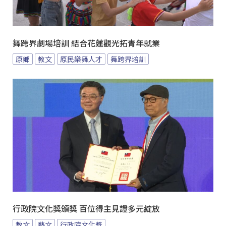
舞跨界劇場培訓 結合花蓮觀光拓青年就業
原鄉
教文
原民樂舞人才
舞跨界培訓
行政院文化獎頒獎 百位得主見證多元綻放
教文
藝文
行政院文化獎