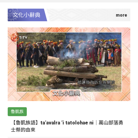
文化小辭典
魯凱族
【魯凱族語】ta‘avalra ‘i tatolohae ni｜萬山部落勇
士祭的由來