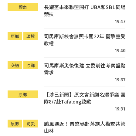
長耀盃未來聯盟開打 UBA和SBL同場
體育
競技
19:47
司馬庫斯校舍無照卡關22年 衝擊童受
原鄉
環境
教權
19:40
司馬庫斯災後復建 立委前往考察盤點
交通
原鄉
需求
19:37
【涉己新聞】原文會新劇名爆爭議 團
原鄉
隊8/7赴Tafalong致歉
19:31
颱風逼近！普悠瑪部落族人勘查共管
原鄉
防災
山林