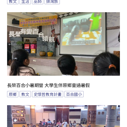
教文
生活
巫師
排灣族
長榮百合小暑期營 大學生伴原鄉童過暑假
原鄉
教文
史懷哲教育計畫
百合國小