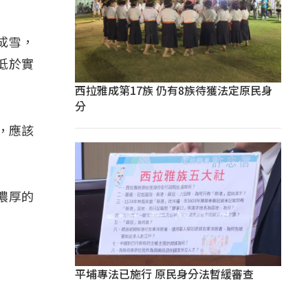
成雪，
低於實
西拉雅成第17族 仍有8族待獲法定原民身
分
，應該
濃厚的
平埔專法已施行 原民身分法暫緩審查