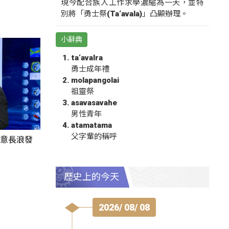
現今配合族人工作求學濃縮為一天，並特
別將「勇士祭(Ta‘avala)」凸顯辦理。
小辭典
ta‘avalra
勇士成年禮
molapangolai
祖靈祭
asavasavahe
男性青年
atamatama
父字輩的稱呼
留意長浪發
歷史上的今天
2026/ 08/ 08