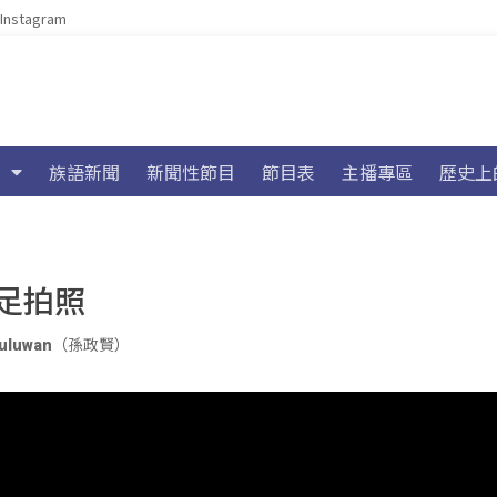
Instagram
族語新聞
新聞性節目
節目表
主播專區
歷史上
足拍照
ivuluwan（孫政賢）