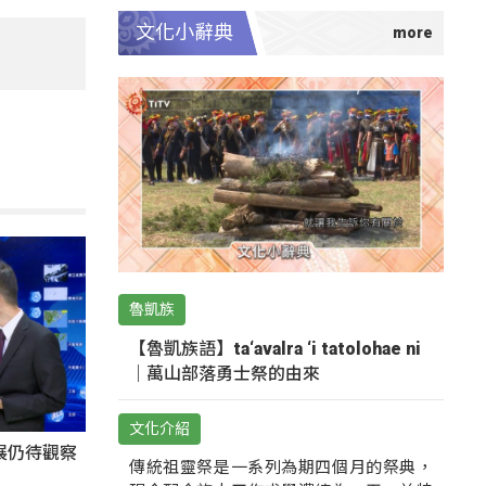
文化小辭典
魯凱族
【魯凱族語】ta‘avalra ‘i tatolohae ni
｜萬山部落勇士祭的由來
文化介紹
展仍待觀察
傳統祖靈祭是一系列為期四個月的祭典，