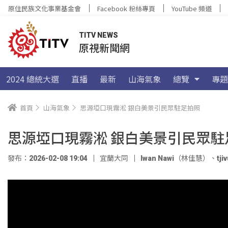
原住民族文化事業基金會
Facebook 粉絲專頁
YouTube 頻道
TITV NEWS
原視新聞網
2024 總統大選
直播
最新
山海氣象
總覽
專題
首頁
山海氣象
思源埡口現霧淞 銀白美景引民眾駐足拍照
思源埡口現霧淞 銀白美景引民眾駐
發布：2026-02-08 19:04
宜蘭大同
Iwan Nawi（林佳慧）
、
tj