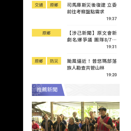
司馬庫斯災後復建 立委
交通
原鄉
前往考察盤點需求
19:37
【涉己新聞】原文會新
原鄉
劇名爆爭議 團隊8/7赴
Tafalong致歉
19:31
颱風逼近！普悠瑪部落
原鄉
防災
族人勘查共管山林
19:20
推薦新聞