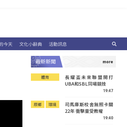
的今天
文化小辭典
活動訊息
最新新聞
長耀盃未來聯盟開打
體育
UBA和SBL同場競技
19:47
司馬庫斯校舍無照卡關
原鄉
環境
22年 衝擊童受教權
19:40