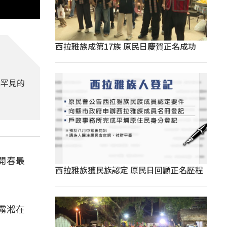
西拉雅族成第17族 原民日慶賀正名成功
現罕見的
開春最
西拉雅族獲民族認定 原民日回顧正名歷程
霧淞在