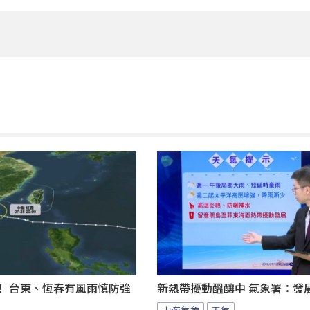
！ 台東、恆春有風雨慎防強
新熱帶擾動醞釀中 氣象署：發
山海氣象
天氣