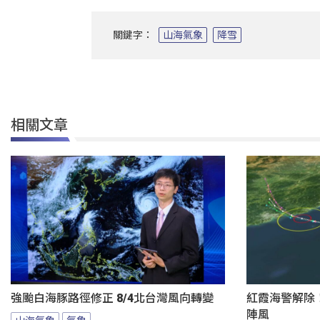
關鍵字：
山海氣象
降雪
相關文章
強颱白海豚路徑修正 8/4北台灣風向轉變
紅霞海警解除
陣風
山海氣象
氣象