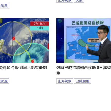
霞颱風
警齊發 今晚到周六影響最劇
強颱巴威持續朝西移動 8日起
生
威颱風
山海氣象
巴威颱風