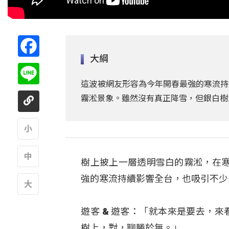
Facebook
大綱
Line
這波被網友形容為今年開春最強的寒流持
霧淞景象。雖然沒有真正降雪，但銀白樹
A
樹上披上一層透明雪白的霧淞，在
A
強的寒流持續影響全台，也吸引不少
A
遊客 & 遊客：「就本來是要去，
樹上，對，聊勝於無。」