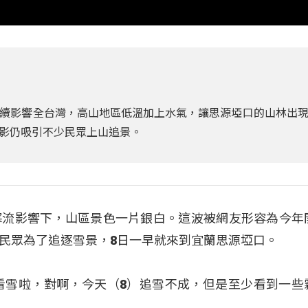
續影響全台灣，高山地區低溫加上水氣，讓思源埡口的山林出
影仍吸引不少民眾上山追景。
寒流影響下，山區景色一片銀白。這波被網友形容為今年
民眾為了追逐雪景，8日一早就來到宜蘭思源埡口。
來看雪啦，對啊，今天（8）追雪不成，但是至少看到一些