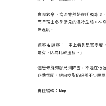
實際觀察，寒流雖然帶來明顯降溫
而呈現出冬季常見的濕冷型態。在
際溫度。
遊客 & 遊客：「車上看到是寫零
是有，因為比較溼嘛。」
儘管未能如願見到降雪，不過在低
冬季氛圍，銀白樹影仍吸引不少民眾
責任編輯：Nxy