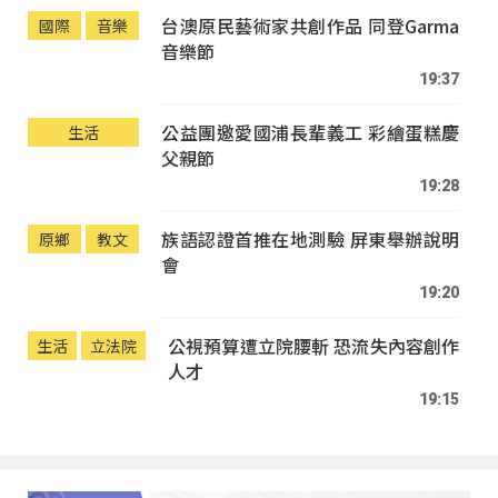
台澳原民藝術家共創作品 同登Garma
國際
音樂
音樂節
19:37
公益團邀愛國浦長輩義工 彩繪蛋糕慶
生活
父親節
19:28
族語認證首推在地測驗 屏東舉辦說明
原鄉
教文
會
19:20
公視預算遭立院腰斬 恐流失內容創作
生活
立法院
人才
19:15