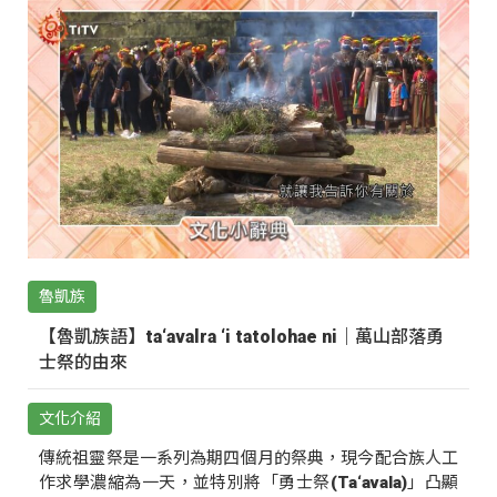
魯凱族
【魯凱族語】ta‘avalra ‘i tatolohae ni｜萬山部落勇
士祭的由來
文化介紹
傳統祖靈祭是一系列為期四個月的祭典，現今配合族人工
作求學濃縮為一天，並特別將「勇士祭(Ta‘avala)」凸顯