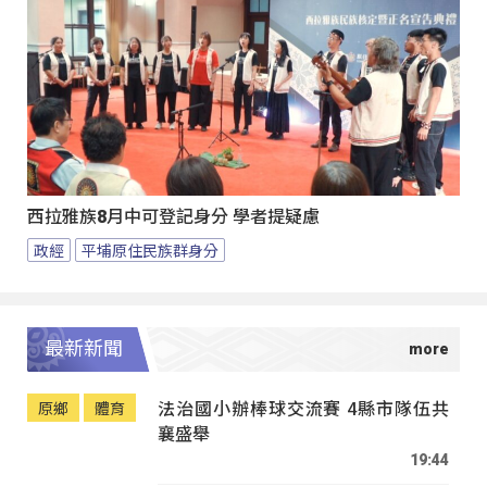
西拉雅族8月中可登記身分 學者提疑慮
政經
平埔原住民族群身分
最新新聞
法治國小辦棒球交流賽 4縣市隊伍共
原鄉
體育
襄盛舉
19:44