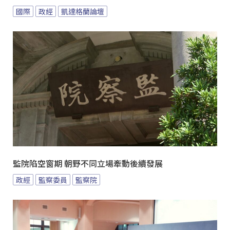
國際
政經
凱達格蘭論壇
監院陷空窗期 朝野不同立場牽動後續發展
政經
監察委員
監察院