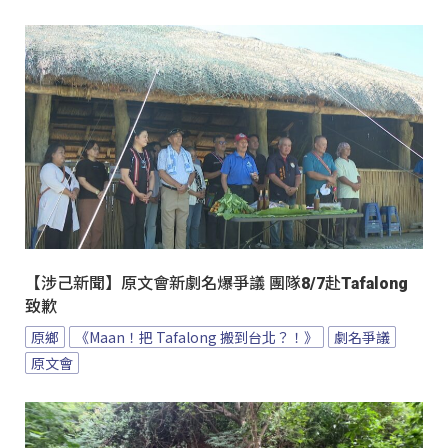
【涉己新聞】原文會新劇名爆爭議 團隊8/7赴Tafalong
致歉
原鄉
《Maan！把 Tafalong 搬到台北？！》
劇名爭議
原文會