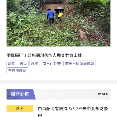
颱風逼近！普悠瑪部落族人勘查共管山林
原鄉
防災
風災
南王山勘查
南王社區發展協會
普悠瑪部落
最新新聞
白海豚海警維持 8/8-8/9晨中北部防豪
防災
雨