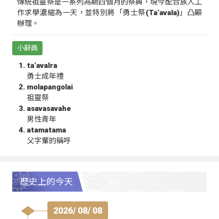
傳統祖靈祭是一系列為期四個月的祭典，現今配合族人工
作求學濃縮為一天，並特別將「勇士祭(Ta‘avala)」凸顯
辦理。
小辭典
ta‘avalra
勇士成年禮
molapangolai
祖靈祭
asavasavahe
男性青年
atamatama
父字輩的稱呼
歷史上的今天
2026/ 08/ 08