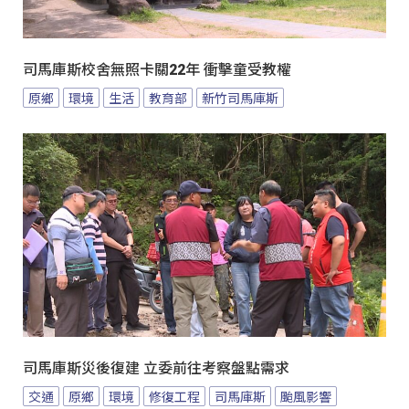
司馬庫斯校舍無照卡關22年 衝擊童受教權
原鄉
環境
生活
教育部
新竹司馬庫斯
司馬庫斯災後復建 立委前往考察盤點需求
交通
原鄉
環境
修復工程
司馬庫斯
颱風影響