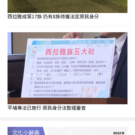
西拉雅成第17族 仍有8族待獲法定原民身分
平埔專法已施行 原民身分法暫緩審查
文化小辭典