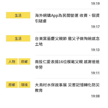
19:19
海外網購App為民間營運 收費、個資
生活
引疑慮
19:17
台東窯藝慶父親節 邀父子做陶碗感念
生活
土地
19:13
南投仁愛表揚16位模範父親 感謝爸爸
人物
原鄉
辛勞
19:11
大鳥村水保故事展 災害記憶轉化防災
原鄉
環境
教育
19:08