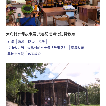
大鳥村水保故事展 災害記憶轉化防災教育
原鄉
環境
防災
風災
《山會說話－大鳥村的水土保持故事展》
環境改善
莫拉克風災
防災教育