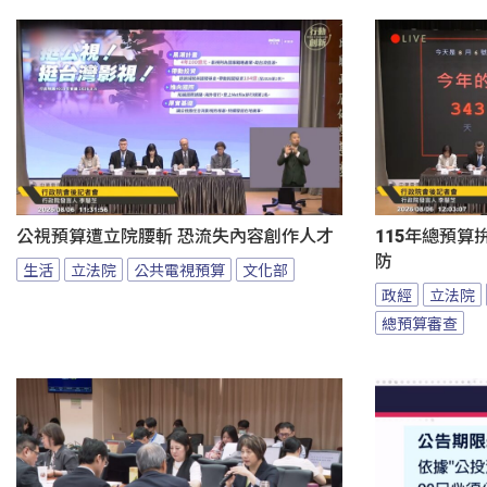
公視預算遭立院腰斬 恐流失內容創作人才
115年總預算
防
生活
立法院
公共電視預算
文化部
政經
立法院
總預算審查