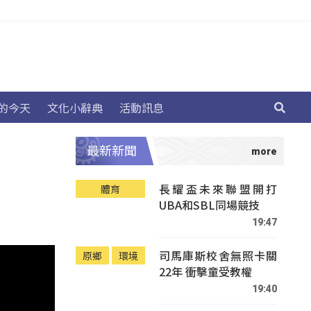
的今天
文化小辭典
活動訊息
最新新聞
長耀盃未來聯盟開打
體育
UBA和SBL同場競技
19:47
司馬庫斯校舍無照卡關
原鄉
環境
22年 衝擊童受教權
19:40