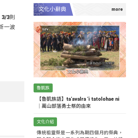
文化小辭典
/3則
新一波
魯凱族
【魯凱族語】ta‘avalra ‘i tatolohae ni
｜萬山部落勇士祭的由來
文化介紹
傳統祖靈祭是一系列為期四個月的祭典，