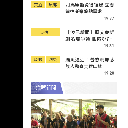
司馬庫斯災後復建 立委
交通
原鄉
前往考察盤點需求
19:37
【涉己新聞】原文會新
原鄉
劇名爆爭議 團隊8/7赴
Tafalong致歉
19:31
颱風逼近！普悠瑪部落
原鄉
防災
族人勘查共管山林
19:20
推薦新聞