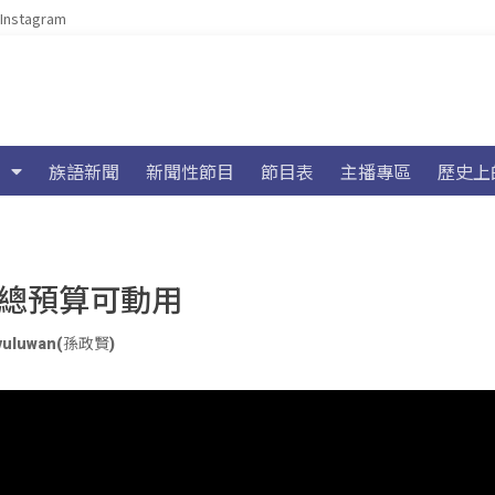
Instagram
族語新聞
新聞性節目
節目表
主播專區
歷史上
2總預算可動用
ivuluwan(孫政賢)