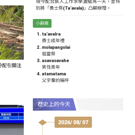
現今配合族人工作求學濃縮為一天，並特
別將「勇士祭(Ta‘avala)」凸顯辦理。
小辭典
ta‘avalra
勇士成年禮
molapangolai
祖靈祭
asavasavahe
分配引關注
男性青年
atamatama
父字輩的稱呼
歷史上的今天
2026/ 08/ 07