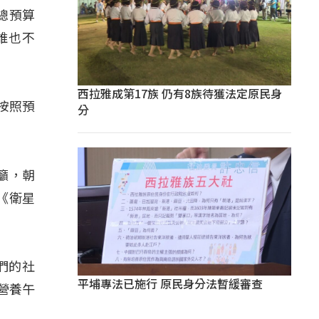
總預算
誰也不
西拉雅成第17族 仍有8族待獲法定原民身
按照預
分
籲，朝
《衛星
們的社
平埔專法已施行 原民身分法暫緩審查
營養午