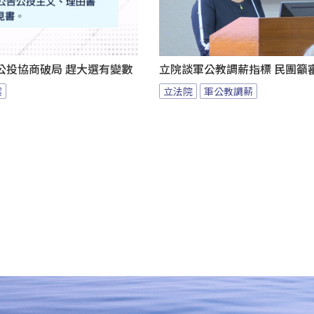
公投協商破局 趕大選有變數
立院談軍公教調薪指標 民團籲
案
立法院
軍公教調薪