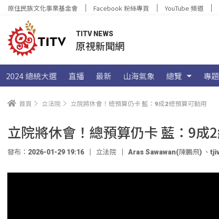
原住民族文化事業基金會
Facebook 粉絲專頁
YouTube 頻道
TITV NEWS
原視新聞網
2024 總統大選
直播
最新
山海氣象
總覽
專題
首頁
立法院
立院將休會！總預算仍卡 藍：9成2總預算可動用
立院將休會！總預算仍卡 藍：9成
發布：2026-01-29 19:16
立法院
Aras Sawawan(陳鵬飛)
、
tj