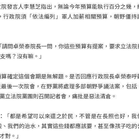
政院發言人李慧芝指出，無論今年預算能執行百分之幾，
，行政院須「依法編列」軍人加薪相關預算，朝野僵持
「請問卓榮泰院長一問，你這些預算有提案，要求立法院
動支嗎？沒有嘛。」
預算確定這個會期是無解題。是否回應行政院長卓榮泰呼
但最後一次院會，在野黨將處理多部朝野爭議法案，包括
黨立法院黨團則召開記者會，痛批是惡法清倉。
琳：「都是希望可以來還之於民，不管是在長照也好，我
建設、我們的治水，其實這些錢都應該要，甚至像孩子吃的
才對。」