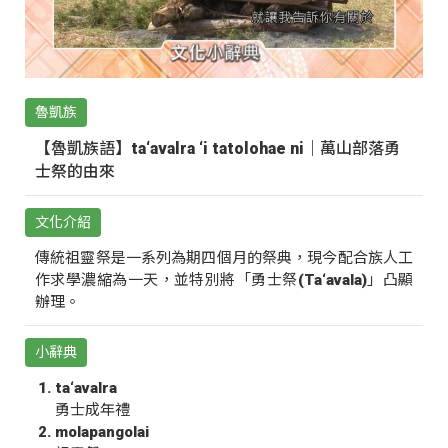
魯凱族
【魯凱族語】ta‘avalra ‘i tatolohae ni｜萬山部落勇
士祭的由來
文化介紹
傳統祖靈祭是一系列為期四個月的祭典，現今配合族人工
作求學濃縮為一天，並特別將「勇士祭(Ta‘avala)」凸顯
辦理。
小辭典
ta‘avalra
勇士成年禮
molapangolai