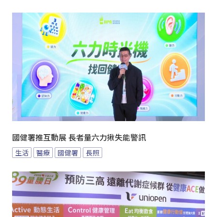
國健署推互動展 長者量六力揪失能警訊
生活
醫療
國健署
長照