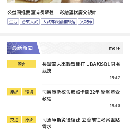
公益團邀愛國浦長輩義工 彩繪蛋糕慶父親節
生活
台東大武
大武鄉愛國浦部落
父親節
最新新聞
長耀盃未來聯盟開打 UBA和SBL同場
體育
競技
19:47
司馬庫斯校舍無照卡關22年 衝擊童受
原鄉
環境
教權
19:40
司馬庫斯災後復建 立委前往考察盤點
交通
原鄉
需求