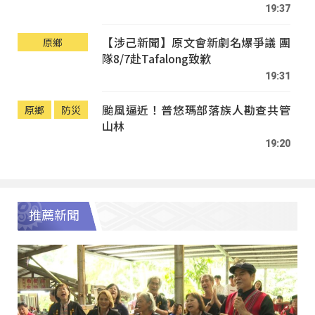
19:37
【涉己新聞】原文會新劇名爆爭議 團
原鄉
隊8/7赴Tafalong致歉
19:31
颱風逼近！普悠瑪部落族人勘查共管
原鄉
防災
山林
19:20
推薦新聞