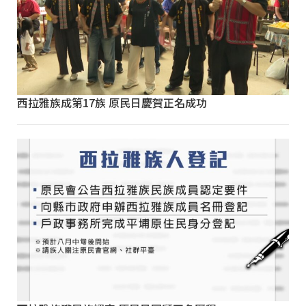
西拉雅族成第17族 原民日慶賀正名成功