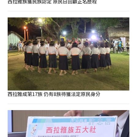
西拉雅族獲民族認定 原民日回顧正名歷程
西拉雅成第17族 仍有8族待獲法定原民身分