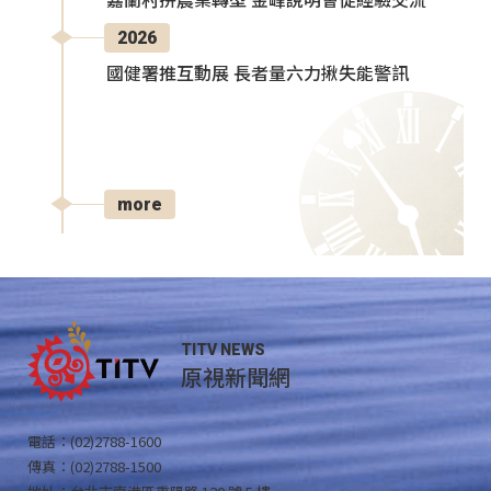
嘉蘭村拚農業轉型 金峰說明會促經驗交流
2026
國健署推互動展 長者量六力揪失能警訊
more
TITV NEWS
原視新聞網
電話：(02)2788-1600
傳真：(02)2788-1500