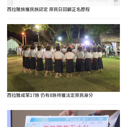
西拉雅族獲民族認定 原民日回顧正名歷程
西拉雅成第17族 仍有8族待獲法定原民身分