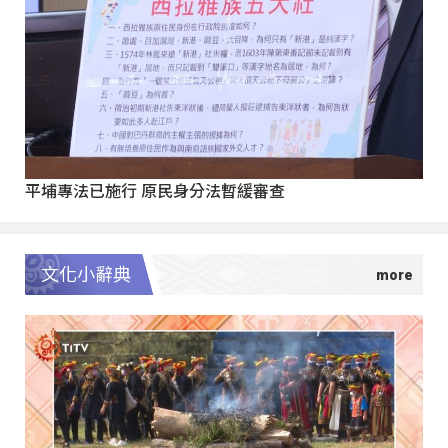
平埔專法已施行 原民身分法暫緩審查
文化小辭典