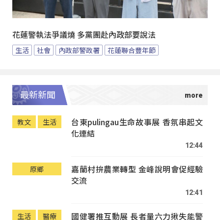
花蓮警執法爭議燒 多黨團赴內政部要說法
生活
社會
內政部警政署
花蓮聯合豐年節
最新新聞
台東pulingau生命故事展 香氛串起文
教文
生活
化連結
12:44
嘉蘭村拚農業轉型 金峰說明會促經驗
原鄉
交流
12:41
國健署推互動展 長者量六力揪失能警
生活
醫療