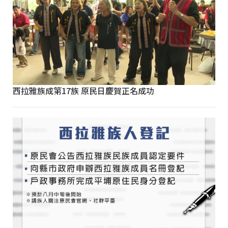
西拉雅族成第17族 原民日慶賀正名成功