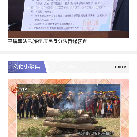
平埔專法已施行 原民身分法暫緩審查
文化小辭典