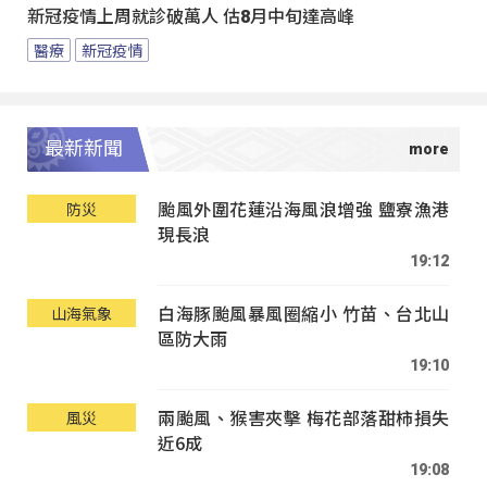
新冠疫情上周就診破萬人 估8月中旬達高峰
醫療
新冠疫情
最新新聞
颱風外圍花蓮沿海風浪增強 鹽寮漁港
防災
現長浪
19:12
白海豚颱風暴風圈縮小 竹苗、台北山
山海氣象
區防大雨
19:10
兩颱風、猴害夾擊 梅花部落甜柿損失
風災
近6成
19:08