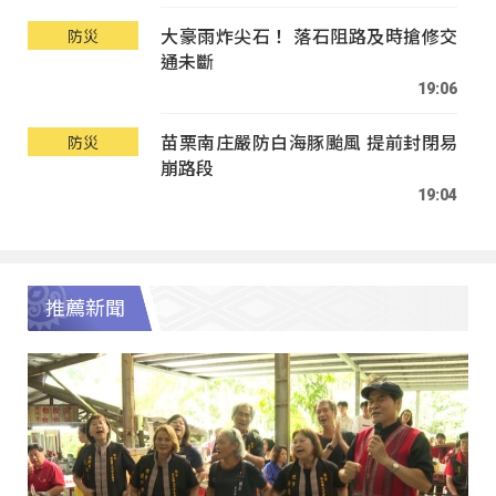
大豪雨炸尖石！ 落石阻路及時搶修交
防災
通未斷
19:06
苗栗南庄嚴防白海豚颱風 提前封閉易
防災
崩路段
19:04
推薦新聞