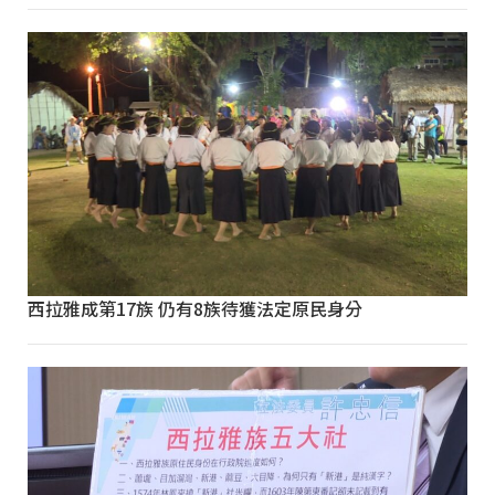
西拉雅成第17族 仍有8族待獲法定原民身分