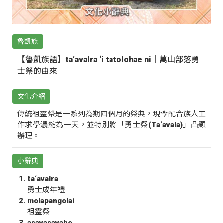
魯凱族
【魯凱族語】ta‘avalra ‘i tatolohae ni｜萬山部落勇
士祭的由來
文化介紹
傳統祖靈祭是一系列為期四個月的祭典，現今配合族人工
作求學濃縮為一天，並特別將「勇士祭(Ta‘avala)」凸顯
辦理。
小辭典
ta‘avalra
勇士成年禮
molapangolai
祖靈祭
asavasavahe