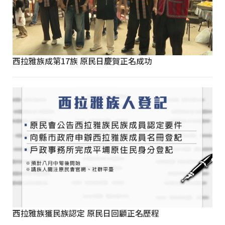
西拉雅族成第17族 原民日慶賀正名成功
西拉雅族獲民族認定 原民日回顧正名歷程