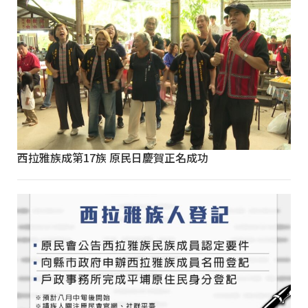
西拉雅族成第17族 原民日慶賀正名成功