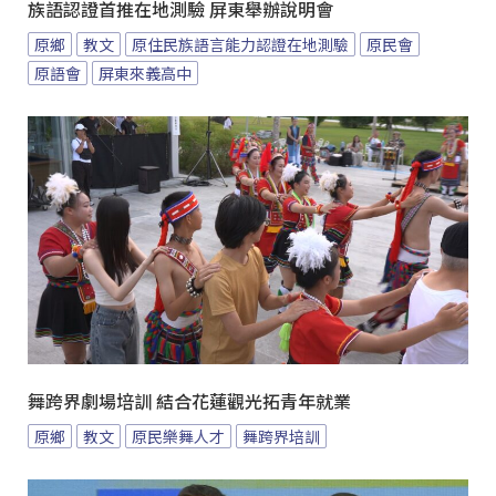
族語認證首推在地測驗 屏東舉辦說明會
原鄉
教文
原住民族語言能力認證在地測驗
原民會
原語會
屏東來義高中
舞跨界劇場培訓 結合花蓮觀光拓青年就業
原鄉
教文
原民樂舞人才
舞跨界培訓