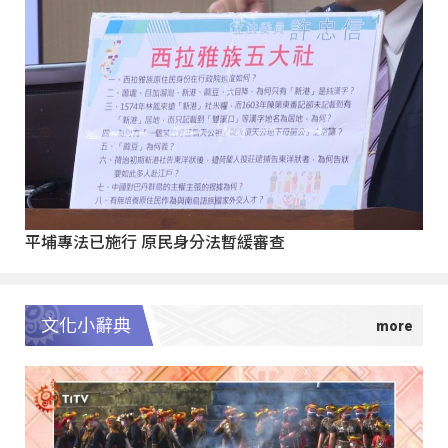
平埔專法已施行 原民身分法暫緩審查
文化小辭典