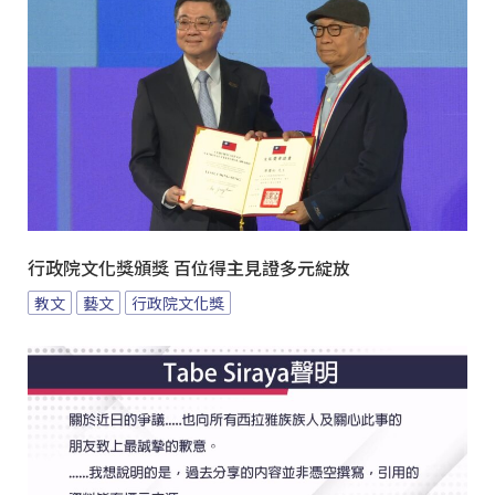
行政院文化獎頒獎 百位得主見證多元綻放
教文
藝文
行政院文化獎