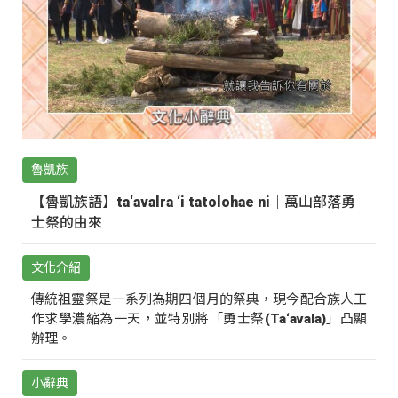
魯凱族
【魯凱族語】ta‘avalra ‘i tatolohae ni｜萬山部落勇
士祭的由來
文化介紹
傳統祖靈祭是一系列為期四個月的祭典，現今配合族人工
作求學濃縮為一天，並特別將「勇士祭(Ta‘avala)」凸顯
辦理。
小辭典