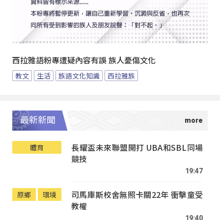
西拉雅語粉專遭疑內容有誤 族人憂傷文化
教文
生活
族語文化知識
西拉雅族
最新新聞
長耀盃未來聯盟開打 UBA和SBL同場
體育
競技
19:47
司馬庫斯校舍無照卡關22年 衝擊童受
原鄉
環境
教權
19:40