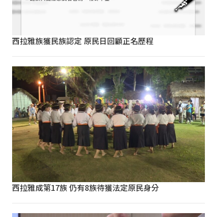
西拉雅族獲民族認定 原民日回顧正名歷程
西拉雅成第17族 仍有8族待獲法定原民身分