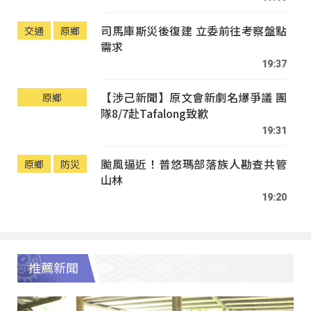
司馬庫斯災後復建 立委前往考察盤點
交通
原鄉
需求
19:37
【涉己新聞】原文會新劇名爆爭議 團
原鄉
隊8/7赴Tafalong致歉
19:31
颱風逼近！普悠瑪部落族人勘查共管
原鄉
防災
山林
19:20
推薦新聞