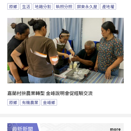
原鄉
生活
地籍分割
執照分照
屏東永久屋
產地權
嘉蘭村拚農業轉型 金峰說明會促經驗交流
原鄉
有機農業
金峰鄉
最新新聞