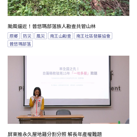
颱風逼近！普悠瑪部落族人勘查共管山林
原鄉
防災
風災
南王山勘查
南王社區發展協會
普悠瑪部落
屏東推永久屋地籍分割分照 解長年產權難題