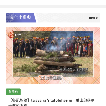
文化小辭典
魯凱族
【魯凱族語】ta‘avalra ‘i tatolohae ni｜萬山部落勇
士祭的由來