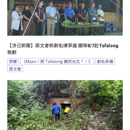
【涉己新聞】原文會新劇名爆爭議 團隊8/7赴Tafalong
致歉
原鄉
《Maan！把 Tafalong 搬到台北？！》
劇名爭議
原文會