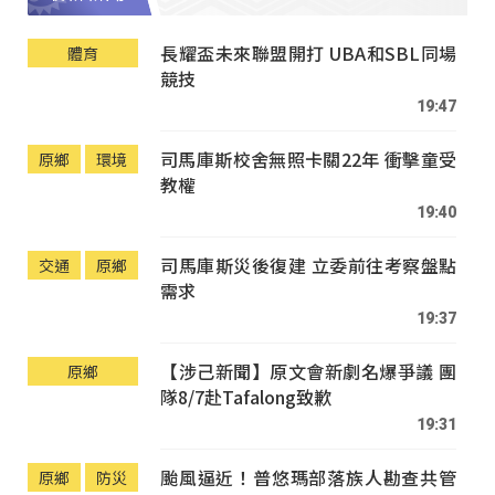
長耀盃未來聯盟開打 UBA和SBL同場
體育
競技
19:47
司馬庫斯校舍無照卡關22年 衝擊童受
原鄉
環境
教權
19:40
司馬庫斯災後復建 立委前往考察盤點
交通
原鄉
需求
19:37
【涉己新聞】原文會新劇名爆爭議 團
原鄉
隊8/7赴Tafalong致歉
19:31
颱風逼近！普悠瑪部落族人勘查共管
原鄉
防災