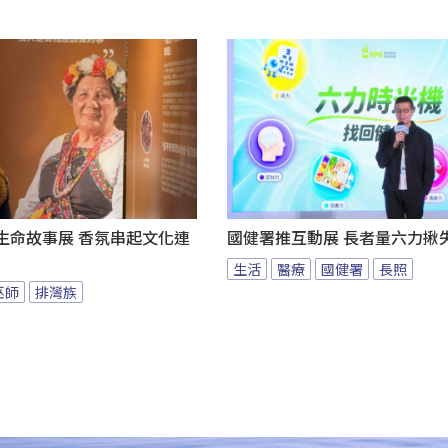
au生命故事展 香氛串起文化連
國健署推互動展 長者量六力揪
生活
醫療
國健署
長照
巫師
排灣族