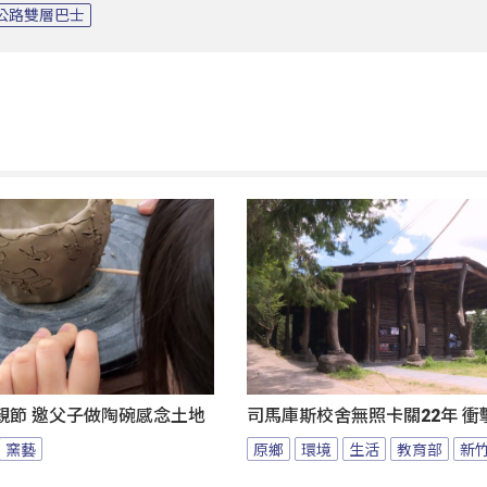
山公路雙層巴士
親節 邀父子做陶碗感念土地
司馬庫斯校舍無照卡關22年 衝
窯藝
原鄉
環境
生活
教育部
新