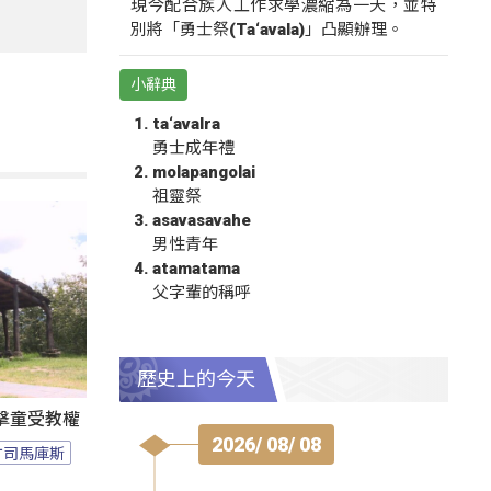
現今配合族人工作求學濃縮為一天，並特
別將「勇士祭(Ta‘avala)」凸顯辦理。
小辭典
ta‘avalra
勇士成年禮
molapangolai
祖靈祭
asavasavahe
男性青年
atamatama
父字輩的稱呼
歷史上的今天
擊童受教權
2026/ 08/ 08
竹司馬庫斯