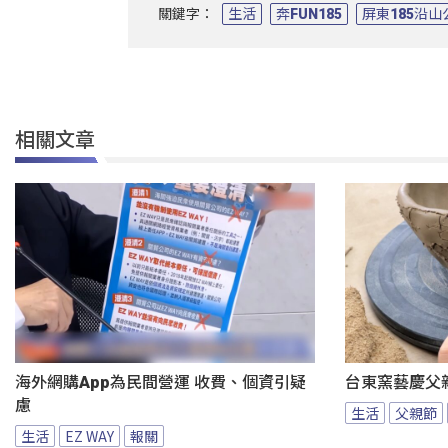
關鍵字：
生活
奔FUN185
屏東185沿
相關文章
海外網購App為民間營運 收費、個資引疑
台東窯藝慶父
慮
生活
父親節
生活
EZ WAY
報關