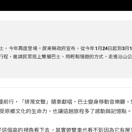
士，今年再度登場。屏東縣政府宣布，從今年1月24日起到3月
體驗行程，邀請民眾搭上雙層巴士，用輕鬆慢遊的方式，走進沿山
緩緩前行，「排灣女聲」隨車獻唱，巴士變身移動音樂廳，
受原鄉文化的生命力，也讓這趟旅程多了感動與記憶點
從這個高的視角看下去，其實遊覽車也看不到因為它有屋