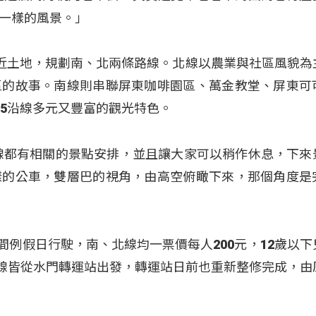
一樣的風景。」
、親近土地，規劃南、北兩條路線。北線以農業與社區風貌為
區的故事。南線則串聯屏東咖啡園區、萬金教堂、屏東可
85沿線多元又豐富的觀光特色。
線都有相關的景點安排，並且讓大家可以稍作休息，下來
樣的公車，雙層巴的視角，由高空俯瞰下來，那個角度是
期間例假日行駛，南、北線均一票價每人200元，12歲以下
北線皆從水門轉運站出發，轉運站日前也重新整修完成，由