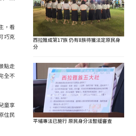
主，看
可巧克
西拉雅成第17族 仍有8族待獲法定原民身
分
景點走
完全不
兒童享
原住民
平埔專法已施行 原民身分法暫緩審查