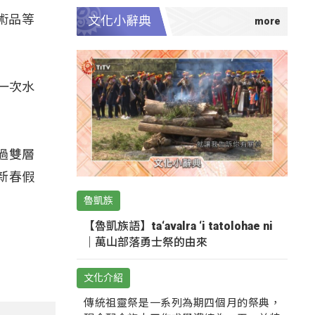
術品等
文化小辭典
一次水
過雙層
新春假
魯凱族
【魯凱族語】ta‘avalra ‘i tatolohae ni
｜萬山部落勇士祭的由來
文化介紹
傳統祖靈祭是一系列為期四個月的祭典，