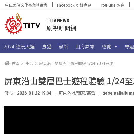
原住民族文化事業基金會
Facebook 粉絲專頁
YouTube 頻道
TITV NEWS
原視新聞網
2024 總統大選
直播
最新
山海氣象
總覽
專題
首頁
生活
屏東沿山雙層巴士遊程體驗 1/24至3/1登場
屏東沿山雙層巴士遊程體驗 1/24至
發布：2026-01-22 19:34
屏東內埔/瑪家/萬巒
gese paljaljum