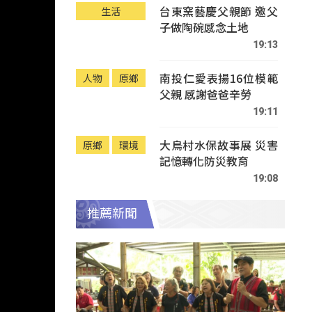
台東窯藝慶父親節 邀父
生活
子做陶碗感念土地
19:13
南投仁愛表揚16位模範
人物
原鄉
父親 感謝爸爸辛勞
19:11
大鳥村水保故事展 災害
原鄉
環境
記憶轉化防災教育
19:08
推薦新聞