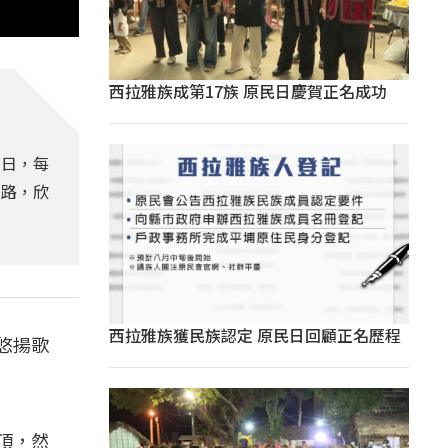
西拉雅族成第17族 原民日慶賀正名成功
1日，每
公路，欣
西拉雅族獲民族認定 原民日回顧正名歷程
悠揚歌
。
頂，然