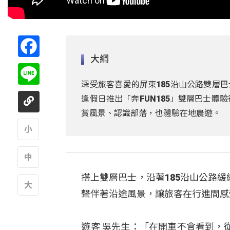
Facebook
大綱
Line
深受旅客喜愛的屏東185沿山公路雙層巴
逢假日推出「奔FUN185」雙層巴士
賞風景、認識部落，也體驗在地農遊。
A
搭上雙層巴士，沿著185沿山公路
A
聲伴著沿途風景，讓旅客在行進間感
A
遊客 吳先生：「在開車不會看到，