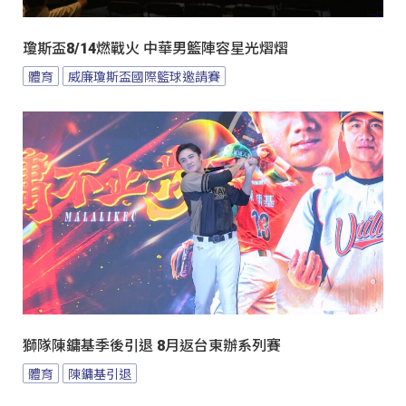
瓊斯盃8/14燃戰火 中華男籃陣容星光熠熠
體育
威廉瓊斯盃國際籃球邀請賽
獅隊陳鏞基季後引退 8月返台東辦系列賽
體育
陳鏞基引退