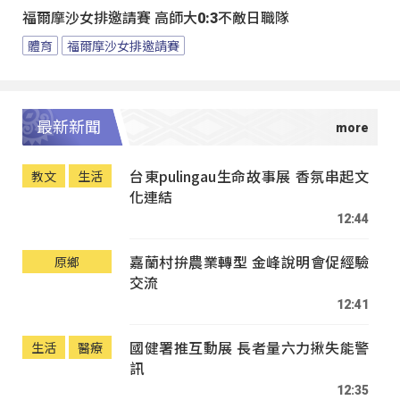
福爾摩沙女排邀請賽 高師大0:3不敵日職隊
體育
福爾摩沙女排邀請賽
最新新聞
台東pulingau生命故事展 香氛串起文
教文
生活
化連結
12:44
嘉蘭村拚農業轉型 金峰說明會促經驗
原鄉
交流
12:41
國健署推互動展 長者量六力揪失能警
生活
醫療
訊
12:35