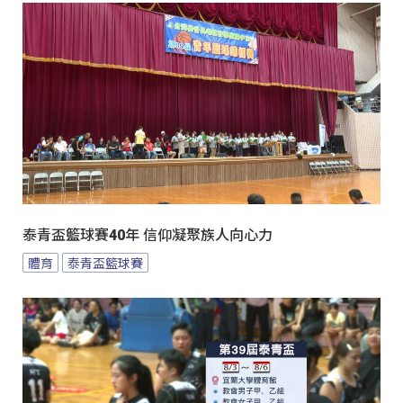
泰青盃籃球賽40年 信仰凝聚族人向心力
體育
泰青盃籃球賽