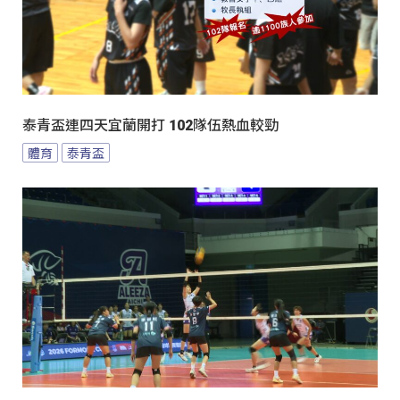
泰青盃連四天宜蘭開打 102隊伍熱血較勁
體育
泰青盃