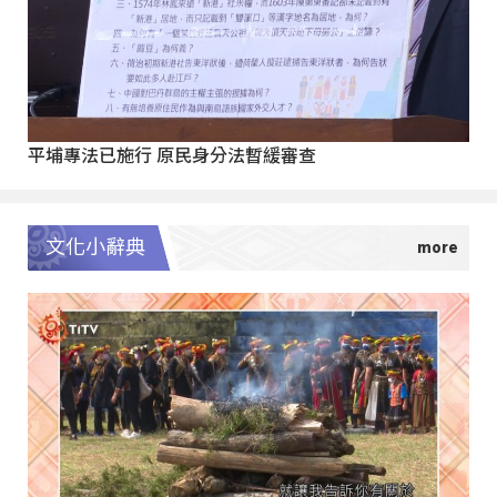
平埔專法已施行 原民身分法暫緩審查
文化小辭典