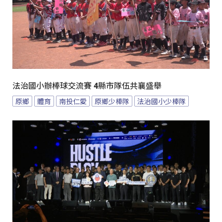
法治國小辦棒球交流賽 4縣市隊伍共襄盛舉
原鄉
體育
南投仁愛
原鄉少棒隊
法治國小少棒隊