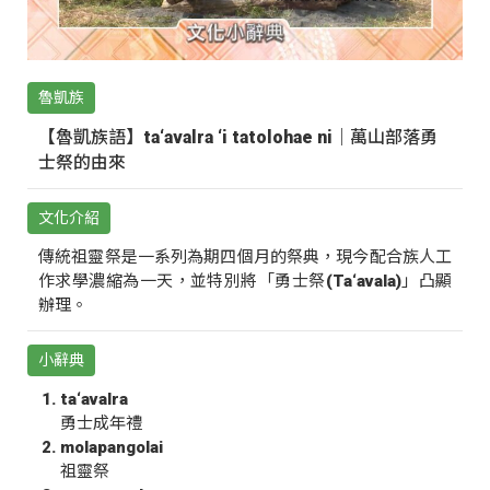
魯凱族
【魯凱族語】ta‘avalra ‘i tatolohae ni｜萬山部落勇
士祭的由來
文化介紹
傳統祖靈祭是一系列為期四個月的祭典，現今配合族人工
作求學濃縮為一天，並特別將「勇士祭(Ta‘avala)」凸顯
辦理。
小辭典
ta‘avalra
勇士成年禮
molapangolai
祖靈祭