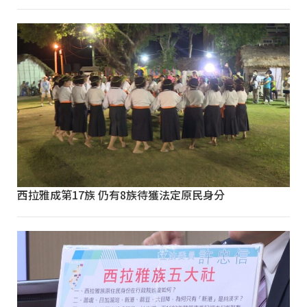
西拉雅成第17族 仍有8族待獲法定原民身分