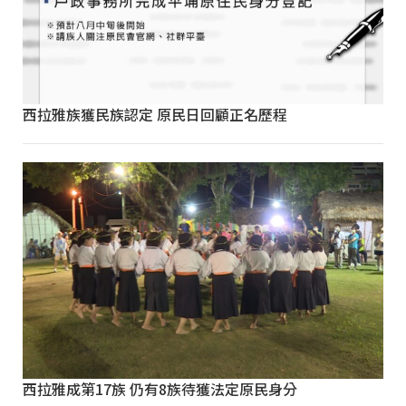
西拉雅族獲民族認定 原民日回顧正名歷程
西拉雅成第17族 仍有8族待獲法定原民身分