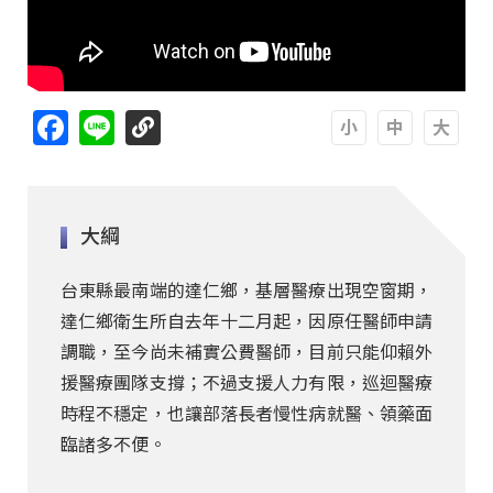
Facebook
Line
A
A
A
大綱
台東縣最南端的達仁鄉，基層醫療出現空窗期，
達仁鄉衛生所自去年十二月起，因原任醫師申請
調職，至今尚未補實公費醫師，目前只能仰賴外
援醫療團隊支撐；不過支援人力有限，巡迴醫療
時程不穩定，也讓部落長者慢性病就醫、領藥面
臨諸多不便。