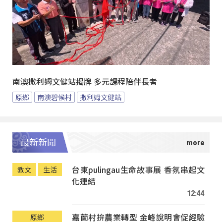
南澳撒利姆文健站揭牌 多元課程陪伴長者
原鄉
南澳碧候村
撒利姆文健站
最新新聞
台東pulingau生命故事展 香氛串起文
教文
生活
化連結
12:44
嘉蘭村拚農業轉型 金峰說明會促經驗
原鄉