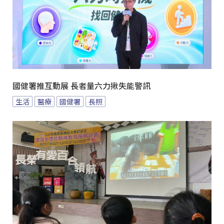
國健署推互動展 長者量六力揪失能警訊
生活
醫療
國健署
長照