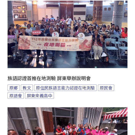
族語認證首推在地測驗 屏東舉辦說明會
原鄉
教文
原住民族語言能力認證在地測驗
原民會
原語會
屏東來義高中