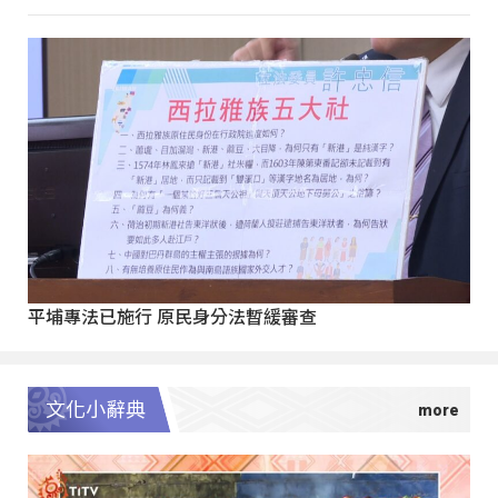
平埔專法已施行 原民身分法暫緩審查
文化小辭典