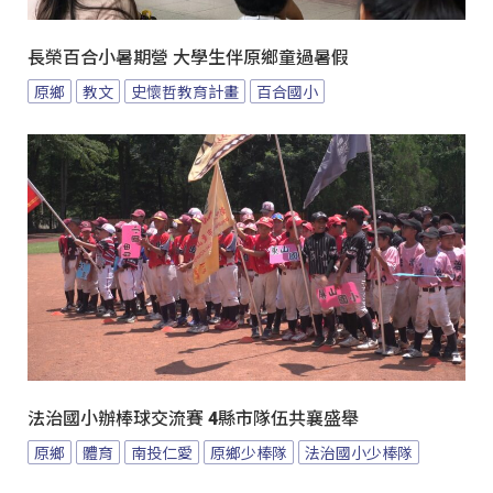
長榮百合小暑期營 大學生伴原鄉童過暑假
原鄉
教文
史懷哲教育計畫
百合國小
法治國小辦棒球交流賽 4縣市隊伍共襄盛舉
原鄉
體育
南投仁愛
原鄉少棒隊
法治國小少棒隊