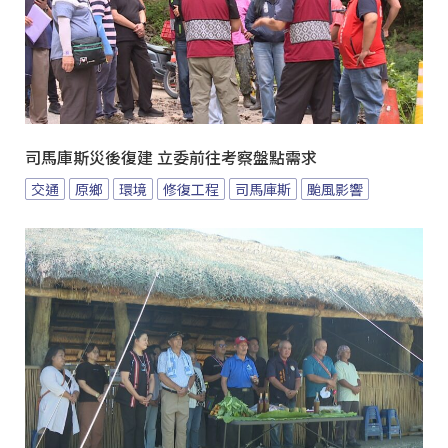
司馬庫斯災後復建 立委前往考察盤點需求
交通
原鄉
環境
修復工程
司馬庫斯
颱風影響