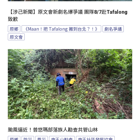
【涉己新聞】原文會新劇名爆爭議 團隊8/7赴Tafalong
致歉
原鄉
《Maan！把 Tafalong 搬到台北？！》
劇名爭議
原文會
颱風逼近！普悠瑪部落族人勘查共管山林
原鄉
防災
風災
南王山勘查
南王社區發展協會