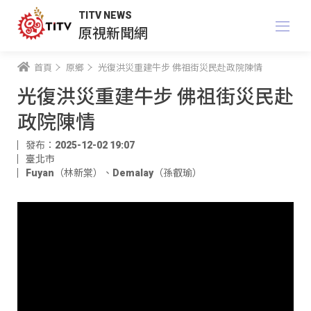
TITV NEWS
原視新聞網
首頁
原鄉
光復洪災重建牛步 佛祖街災民赴政院陳情
光復洪災重建牛步 佛祖街災民赴
政院陳情
發布：2025-12-02 19:07
臺北市
Fuyan（林新棠）
、
Demalay（孫叡瑜）