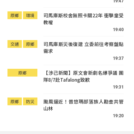
19:47
司馬庫斯校舍無照卡關22年 衝擊童受
原鄉
環境
教權
19:40
司馬庫斯災後復建 立委前往考察盤點
交通
原鄉
需求
19:37
【涉己新聞】原文會新劇名爆爭議 團
原鄉
隊8/7赴Tafalong致歉
19:31
颱風逼近！普悠瑪部落族人勘查共管
原鄉
防災
山林
19:20