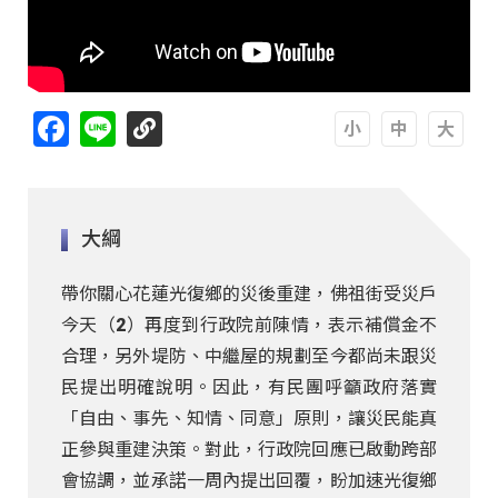
Facebook
Line
A
A
A
大綱
帶你關心花蓮光復鄉的災後重建，佛祖街受災戶
今天（2）再度到行政院前陳情，表示補償金不
合理，另外堤防、中繼屋的規劃至今都尚未跟災
民提出明確說明。因此，有民團呼籲政府落實
「自由、事先、知情、同意」原則，讓災民能真
正參與重建決策。對此，行政院回應已啟動跨部
會協調，並承諾一周內提出回覆，盼加速光復鄉