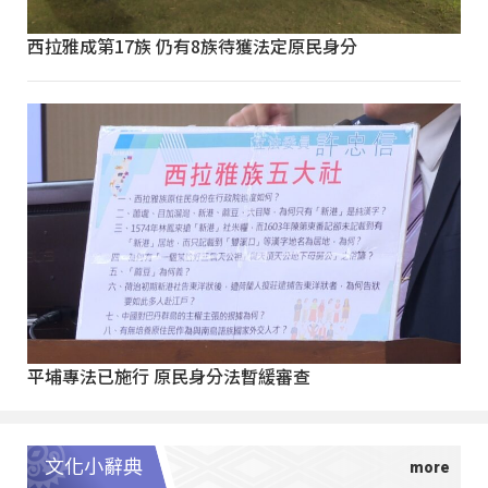
西拉雅成第17族 仍有8族待獲法定原民身分
平埔專法已施行 原民身分法暫緩審查
文化小辭典