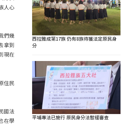
族人心
我們幾
西拉雅成第17族 仍有8族待獲法定原民身
分
去拿到
到現在
原住民
華民國法
平埔專法已施行 原民身分法暫緩審查
也在學