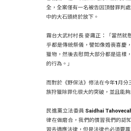
全，全案僅有一名被告因頂替罪判處
中的大石頭終於放下。
霧台大武村村長 麥庸正：「當然就
乎都是傳統祭儀，譬如像婚喪喜慶
獵物，然後去慰問大部分都是這樣
的行為。」
而對於《野保法》修法在今年1月分
族狩獵除罪化很大的突破，並且能夠
民進黨立法委員 Saidhai Tah
律在做磨合，我們的慣習我們的認
習去適應法律，但是法律也必須要尊