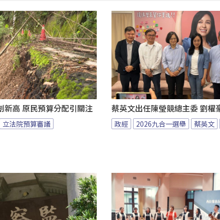
創新高 原民預算分配引關注
蔡英文出任陳瑩競總主委 劉櫂
立法院預算審議
政經
2026九合一選舉
蔡英文