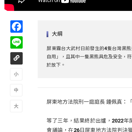
Facebook
大綱
Line
屏東霧台大武村日前發生的4隻台灣黑熊
自用」，且其中一隻黑熊具危及安全，符
於放下。
A
屏東地方法院刑一庭庭長 鍾佩真：
A
A
等了三年，結果終於出爐，2022
會議論，在26日屏東地方法院判決