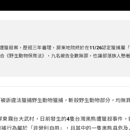
遭獵殺案，歷經三年審理，屏東地院終於在11/26認定獵捕屬
合《野生動物保育法》，九名被告全數無罪，也讓部落族人懸
「被訴違法獵捕野生動物獵捕，斬殺野生動物部分，均無
年屏東霧台大武村，日前發生的4隻台灣黑熊遭獵殺事件，
獵捕行為屬於「非營利自用」，且其中的一隻黑熊具危及