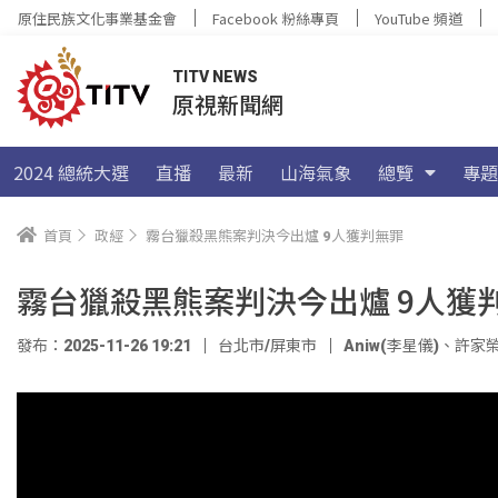
原住民族文化事業基金會
Facebook 粉絲專頁
YouTube 頻道
TITV NEWS
原視新聞網
2024 總統大選
直播
最新
山海氣象
總覽
專題
首頁
政經
霧台獵殺黑熊案判決今出爐 9人獲判無罪
霧台獵殺黑熊案判決今出爐 9人獲
發布：2025-11-26 19:21
台北市/屏東市
Aniw(李星儀)
、
許家