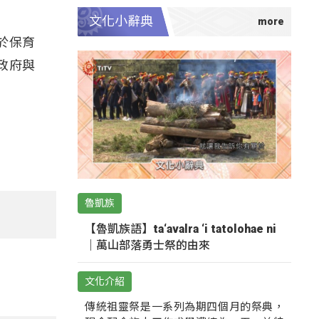
文化小辭典
於保育
政府與
魯凱族
【魯凱族語】ta‘avalra ‘i tatolohae ni
｜萬山部落勇士祭的由來
文化介紹
傳統祖靈祭是一系列為期四個月的祭典，