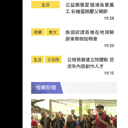
公益團邀愛國浦長輩義
生活
工 彩繪蛋糕慶父親節
19:28
族語認證首推在地測驗
原鄉
教文
屏東舉辦說明會
19:20
公視預算遭立院腰斬 恐
生活
立法院
流失內容創作人才
19:15
推薦新聞