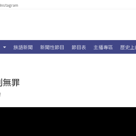
Instagram
族語新聞
新聞性節目
節目表
主播專區
歷史上
判無罪
榮