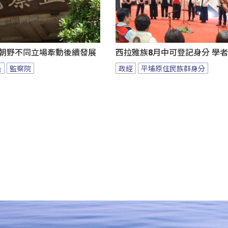
 朝野不同立場牽動後續發展
西拉雅族8月中可登記身分 學
員
監察院
政經
平埔原住民族群身分