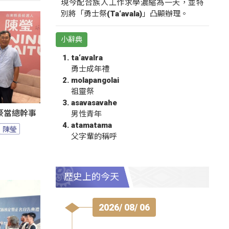
現今配合族人工作求學濃縮為一天，並特
別將「勇士祭(Ta‘avala)」凸顯辦理。
小辭典
ta‘avalra
勇士成年禮
molapangolai
祖靈祭
asavasavahe
豪當總幹事
男性青年
atamatama
陳瑩
父字輩的稱呼
歷史上的今天
2026/ 08/ 06