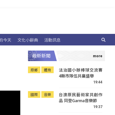
的今天
文化小辭典
活動訊息
最新新聞
法治國小辦棒球交流賽
原鄉
體育
4縣市隊伍共襄盛舉
19:44
台澳原民藝術家共創作
國際
音樂
品 同登Garma音樂節
19:37