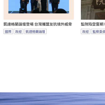
凱達格蘭論壇登場 台灣攜盟友抗境外威脅
監院陷空窗期
國際
政經
凱達格蘭論壇
政經
監察委