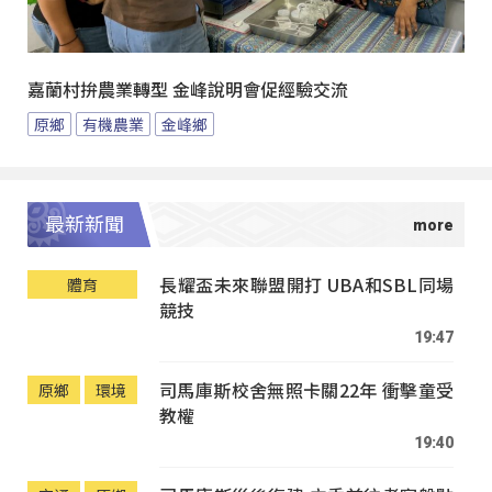
嘉蘭村拚農業轉型 金峰說明會促經驗交流
原鄉
有機農業
金峰鄉
最新新聞
長耀盃未來聯盟開打 UBA和SBL同場
體育
競技
19:47
司馬庫斯校舍無照卡關22年 衝擊童受
原鄉
環境
教權
19:40