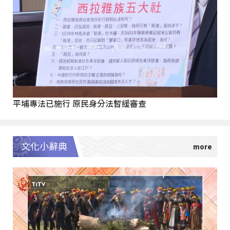
平埔專法已施行 原民身分法暫緩審查
文化小辭典