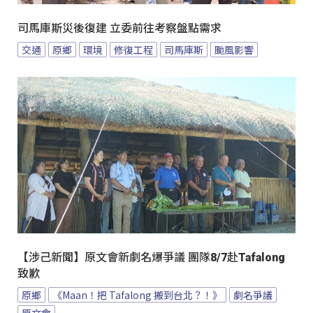
司馬庫斯災後復建 立委前往考察盤點需求
交通
原鄉
環境
修復工程
司馬庫斯
颱風影響
【涉己新聞】原文會新劇名爆爭議 團隊8/7赴Tafalong
致歉
原鄉
《Maan！把 Tafalong 搬到台北？！》
劇名爭議
原文會