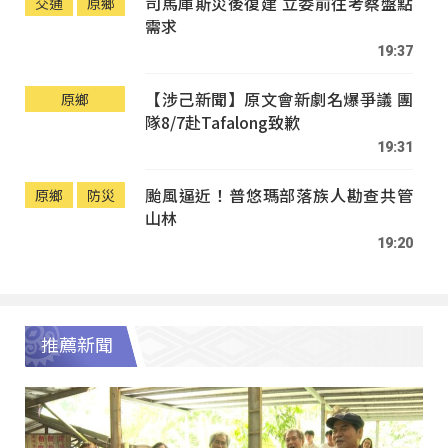
司馬庫斯災後復建 立委前往考察盤點
交通
原鄉
需求
19:37
【涉己新聞】原文會新劇名爆爭議 團
原鄉
隊8/7赴Tafalong致歉
19:31
颱風逼近！普悠瑪部落族人勘查共管
原鄉
防災
山林
19:20
推薦新聞