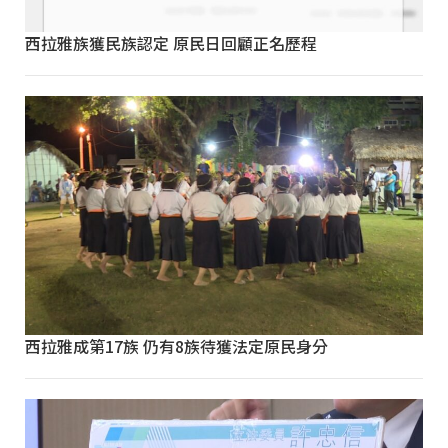
西拉雅族獲民族認定 原民日回顧正名歷程
西拉雅成第17族 仍有8族待獲法定原民身分