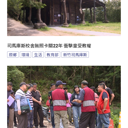
司馬庫斯校舍無照卡關22年 衝擊童受教權
原鄉
環境
生活
教育部
新竹司馬庫斯