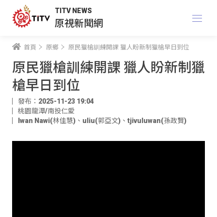
TITV NEWS
原視新聞網
首頁
原鄉
原民獵槍訓練開課 獵人盼新制獵槍早日到位
原民獵槍訓練開課 獵人盼新制獵
槍早日到位
發布：2025-11-23 19:04
桃園龍潭/南投仁愛
Iwan Nawi(林佳慧)
、
uliu(郭亞文)
、
tjivuluwan(孫政賢)