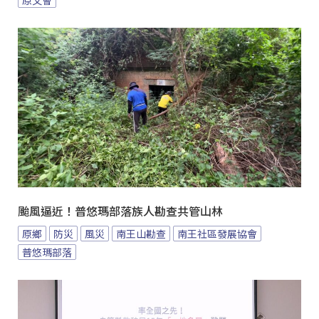
颱風逼近！普悠瑪部落族人勘查共管山林
原鄉
防災
風災
南王山勘查
南王社區發展協會
普悠瑪部落