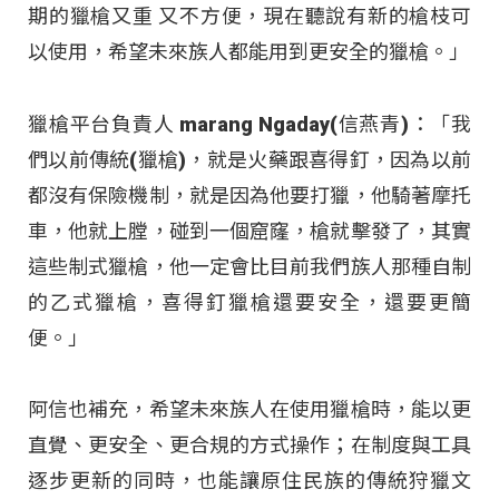
期的獵槍又重 又不方便，現在聽說有新的槍枝可
以使用，希望未來族人都能用到更安全的獵槍。」
獵槍平台負責人 marang Ngaday(信燕青)：「我
們以前傳統(獵槍)，就是火藥跟喜得釘，因為以前
都沒有保險機制，就是因為他要打獵，他騎著摩托
車，他就上膛，碰到一個窟窿，槍就擊發了，其實
這些制式獵槍，他一定會比目前我們族人那種自制
的乙式獵槍，喜得釘獵槍還要安全，還要更簡
便。」
阿信也補充，希望未來族人在使用獵槍時，能以更
直覺、更安全、更合規的方式操作；在制度與工具
逐步更新的同時，也能讓原住民族的傳統狩獵文