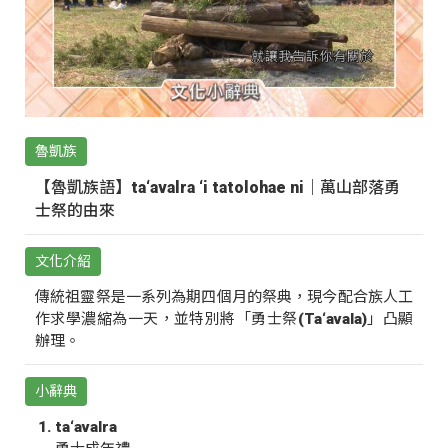
魯凱族
【魯凱族語】ta‘avalra ‘i tatolohae ni｜萬山部落勇
士祭的由來
文化介紹
傳統祖靈祭是一系列為期四個月的祭典，現今配合族人工
作求學濃縮為一天，並特別將「勇士祭(Ta‘avala)」凸顯
辦理。
小辭典
ta‘avalra