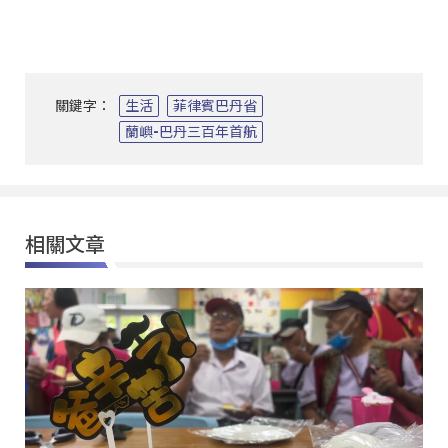
關鍵字：
生活
菲律賓巴丹省
蘭嶼-巴丹三百年首航
相關文章