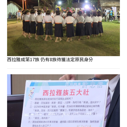
西拉雅成第17族 仍有8族待獲法定原民身分