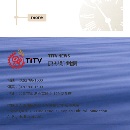
more
TITV NEWS
原視新聞網
電話：(02)2788-1600
傳真：(02)2788-1500
地址：台北市南港區重陽路 120 號 5 樓
財團法人原住民族文化事業基金會 版權所有
Copyright © 2021 Indigenous Peoples Cultural Foundation
All Rights Reserved .