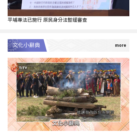
平埔專法已施行 原民身分法暫緩審查
文化小辭典