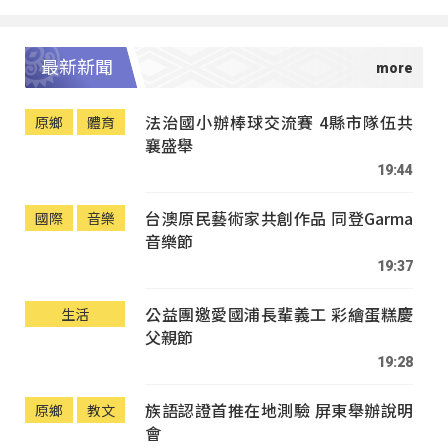
最新新聞
法治國小辦棒球交流賽 4縣市隊伍共
原鄉
體育
襄盛舉
19:44
台澳原民藝術家共創作品 同登Garma
國際
音樂
音樂節
19:37
公益團邀愛國浦長輩義工 彩繪蛋糕慶
生活
父親節
19:28
族語認證首推在地測驗 屏東舉辦說明
原鄉
教文
會