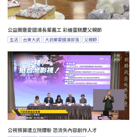
公益團邀愛國浦長輩義工 彩繪蛋糕慶父親節
生活
台東大武
大武鄉愛國浦部落
父親節
公視預算遭立院腰斬 恐流失內容創作人才