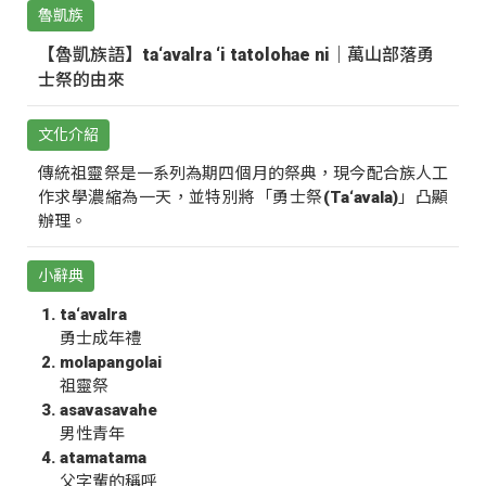
魯凱族
【魯凱族語】ta‘avalra ‘i tatolohae ni｜萬山部落勇
士祭的由來
文化介紹
傳統祖靈祭是一系列為期四個月的祭典，現今配合族人工
作求學濃縮為一天，並特別將「勇士祭(Ta‘avala)」凸顯
辦理。
小辭典
ta‘avalra
勇士成年禮
molapangolai
祖靈祭
asavasavahe
男性青年
atamatama
父字輩的稱呼