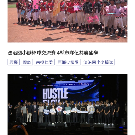
法治國小辦棒球交流賽 4縣市隊伍共襄盛舉
原鄉
體育
南投仁愛
原鄉少棒隊
法治國小少棒隊