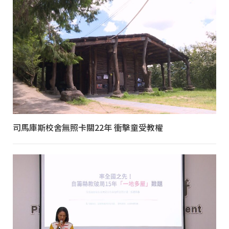
司馬庫斯校舍無照卡關22年 衝擊童受教權