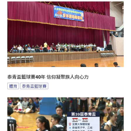
泰青盃籃球賽40年 信仰凝聚族人向心力
體育
泰青盃籃球賽