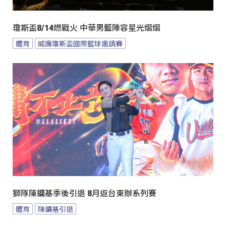
瓊斯盃8/14燃戰火 中華男籃陣容星光熠熠
體育
威廉瓊斯盃國際籃球邀請賽
獅隊陳鏞基季後引退 8月返台東辦系列賽
體育
陳鏞基引退