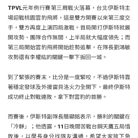
TPVL元年例行賽第三周戰火落幕，台北伊斯特主
場迎戰桃園雲豹飛將，這是雙方開賽以來第三度交
手，雙方再度上演四局激戰。首局開打伊斯特就展
開攻勢、團隊合作無間，上半局就大幅度領先；而
第三局開始雲豹飛將開始趁勢追擊，在隊長劉鴻敏
攻勢還有李權紘的關鍵一擊下扳回一城。
到了緊張的賽末，比分是一度緊咬，不過伊斯特靠
著穩定發球及外援雷貝洛火力全開下，最終伊斯特
成功終止對戰連敗，拿下對雲豹的首勝。
而賽後，伊斯特副隊長簡顯銘表示，勝利的關鍵在
「冷靜」；他透露，11日晚間苦戰台鋼天鷹五局惜
敗後，以學長身分找隊友溝通，希望大家放下急