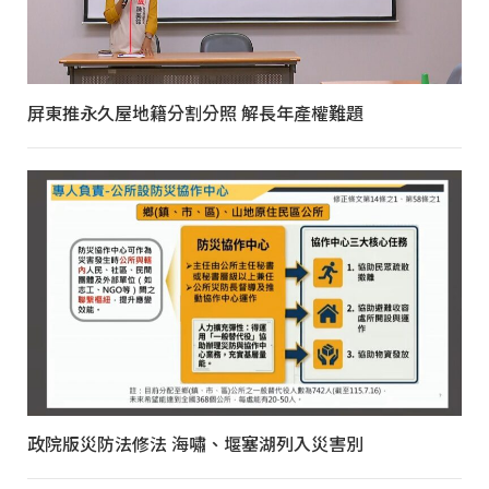
屏東推永久屋地籍分割分照 解長年產權難題
政院版災防法修法 海嘯、堰塞湖列入災害別