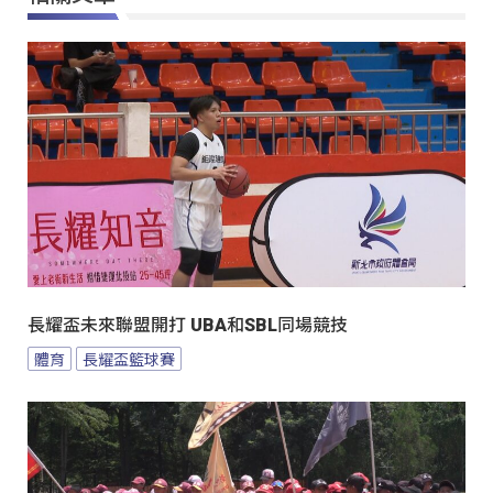
長耀盃未來聯盟開打 UBA和SBL同場競技
體育
長耀盃籃球賽