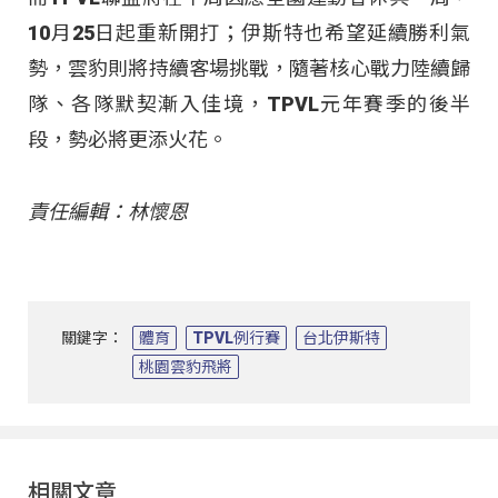
10月25日起重新開打；伊斯特也希望延續勝利氣
勢，雲豹則將持續客場挑戰，隨著核心戰力陸續歸
隊、各隊默契漸入佳境，TPVL元年賽季的後半
段，勢必將更添火花。
責任編輯：林懷恩
關鍵字：
體育
TPVL例行賽
台北伊斯特
桃園雲豹飛將
相關文章