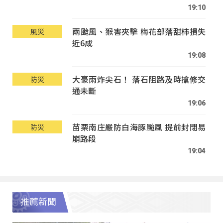
19:10
兩颱風、猴害夾擊 梅花部落甜柿損失
風災
近6成
19:08
大豪雨炸尖石！ 落石阻路及時搶修交
防災
通未斷
19:06
苗栗南庄嚴防白海豚颱風 提前封閉易
防災
崩路段
19:04
推薦新聞