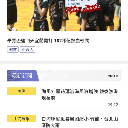
泰青盃連四天宜蘭開打 102隊伍熱血較勁
體育
泰青盃
最新新聞
颱風外圍花蓮沿海風浪增強 鹽寮漁港
防災
現長浪
19:12
白海豚颱風暴風圈縮小 竹苗、台北山
山海氣象
區防大雨