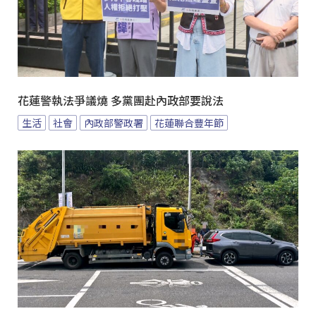
花蓮警執法爭議燒 多黨團赴內政部要說法
生活
社會
內政部警政署
花蓮聯合豐年節