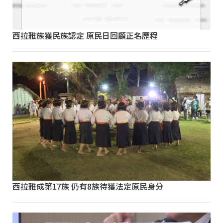
西拉雅族獲民族認定 原民日回顧正名歷程
西拉雅成第17族 仍有8族待獲法定原民身分