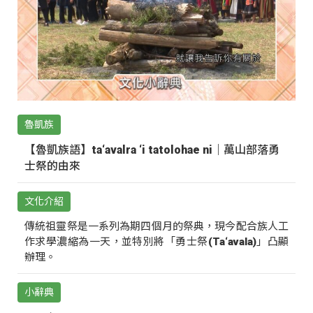
魯凱族
【魯凱族語】ta‘avalra ‘i tatolohae ni｜萬山部落勇
士祭的由來
文化介紹
傳統祖靈祭是一系列為期四個月的祭典，現今配合族人工
作求學濃縮為一天，並特別將「勇士祭(Ta‘avala)」凸顯
辦理。
小辭典