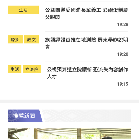
公益團邀愛國浦長輩義工 彩繪蛋糕慶
生活
父親節
19:28
族語認證首推在地測驗 屏東舉辦說明
原鄉
教文
會
19:20
公視預算遭立院腰斬 恐流失內容創作
生活
立法院
人才
19:15
推薦新聞