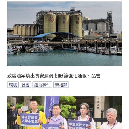
致癌油案燒出食安漏洞 朝野籲強化通報、品管
環境
社會
癌油事件
衛福部