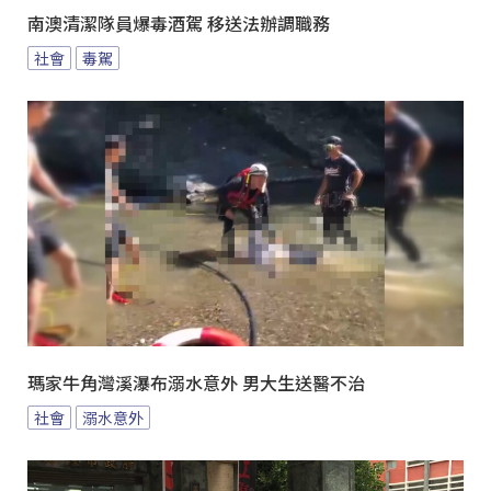
南澳清潔隊員爆毒酒駕 移送法辦調職務
社會
毒駕
瑪家牛角灣溪瀑布溺水意外 男大生送醫不治
社會
溺水意外