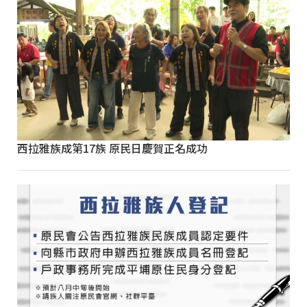
西拉雅族成第17族 原民日慶賀正名成功