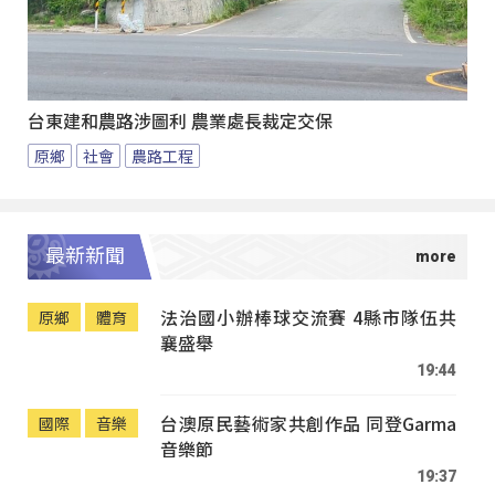
台東建和農路涉圖利 農業處長裁定交保
原鄉
社會
農路工程
最新新聞
法治國小辦棒球交流賽 4縣市隊伍共
原鄉
體育
襄盛舉
19:44
台澳原民藝術家共創作品 同登Garma
國際
音樂
音樂節
19:37