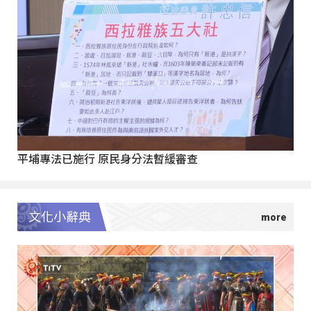
平埔專法已施行 原民身分法暫緩審查
文化小辭典