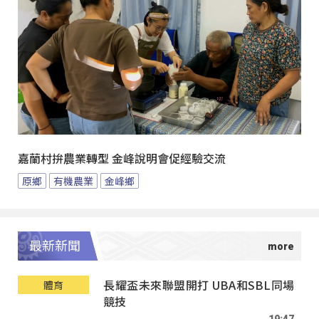
嘉蘭村拚農業轉型 金峰說明會促經驗交流
原鄉
有機農業
金峰鄉
最新新聞
長耀盃未來聯盟開打 UBA和SBL同場
體育
競技
19:47