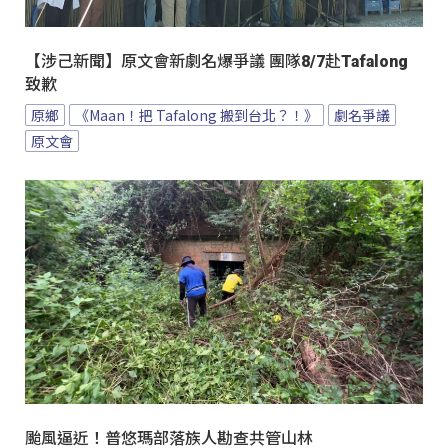
【涉己新聞】原文會新劇名爆爭議 團隊8/7赴Tafalong
致歉
原鄉
《Maan！把 Tafalong 搬到台北？！》
劇名爭議
原文會
颱風逼近！普悠瑪部落族人勘查共管山林