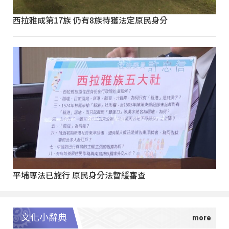
西拉雅成第17族 仍有8族待獲法定原民身分
平埔專法已施行 原民身分法暫緩審查
文化小辭典