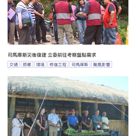
司馬庫斯災後復建 立委前往考察盤點需求
交通
原鄉
環境
修復工程
司馬庫斯
颱風影響