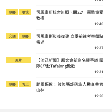
司馬庫斯校舍無照卡關22年 衝擊童受
原鄉
環境
教權
19:40
司馬庫斯災後復建 立委前往考察盤點
交通
原鄉
需求
19:37
【涉己新聞】原文會新劇名爆爭議 團
原鄉
隊8/7赴Tafalong致歉
19:31
颱風逼近！普悠瑪部落族人勘查共管
原鄉
防災
山林
19:20