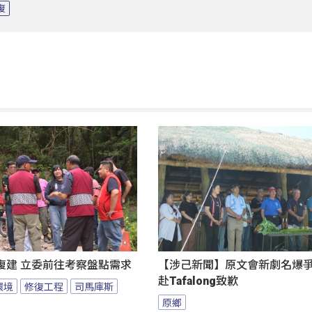
復
復建 立委前往考察盤點需求
【涉己新聞】原文會新劇名爆爭議
赴Tafalong致歉
環境
修復工程
司馬庫斯
原鄉