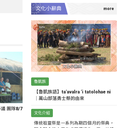
文化小辭典
魯凱族
【魯凱族語】ta‘avalra ‘i tatolohae ni
｜萬山部落勇士祭的由來
 團隊8/7
文化介紹
傳統祖靈祭是一系列為期四個月的祭典，