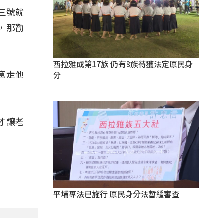
三號就
，那勸
西拉雅成第17族 仍有8族待獲法定原民身
分
意走他
才讓老
平埔專法已施行 原民身分法暫緩審查