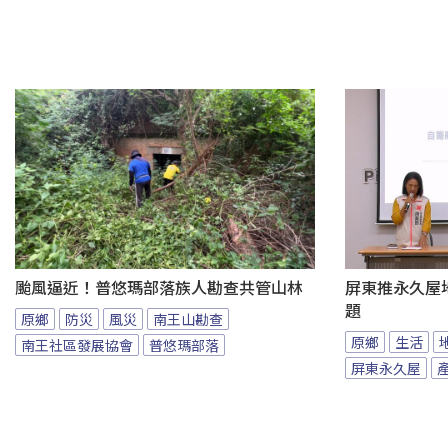
颱風逼近！普悠瑪部落族人勘查共管山林
屏東推永久屋
題
原鄉
防災
風災
南王山勘查
原鄉
生活
南王社區發展協會
普悠瑪部落
屏東永久屋