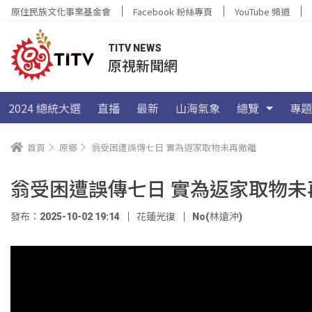
原住民族文化事業基金會
Facebook 粉絲專頁
YouTube 頻道
TITV NEWS
原視新聞網
2024 總統大選
直播
最新
山海氣象
總覽
專題
首頁
原鄉
翁受困遭誤傳七日 實為返家取物未再撤離
翁受困遭誤傳七日 實為返家取物未
發布：2025-10-02 19:14
花蓮光復
No(林遠沖)