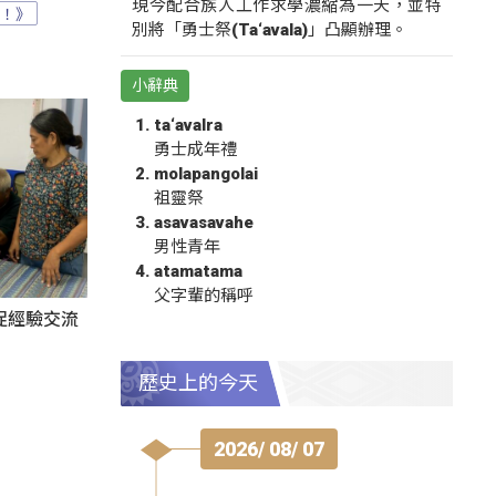
現今配合族人工作求學濃縮為一天，並特
？！》
別將「勇士祭(Ta‘avala)」凸顯辦理。
小辭典
ta‘avalra
勇士成年禮
molapangolai
祖靈祭
asavasavahe
男性青年
atamatama
父字輩的稱呼
促經驗交流
歷史上的今天
2026/ 08/ 07