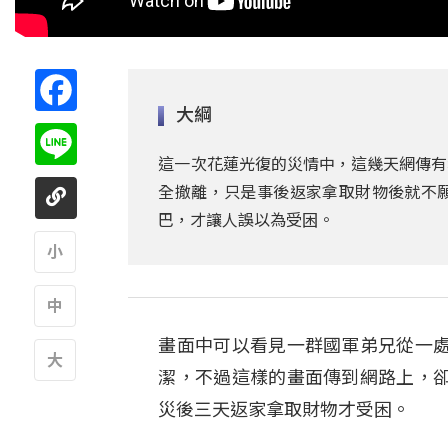
Facebook
大綱
Line
這一次花蓮光復的災情中，這幾天網傳有
全撤離，只是事後返家拿取財物後就不
巴，才讓人誤以為受困。
A
畫面中可以看見一群國軍弟兄從一
A
潔，不過這樣的畫面傳到網路上，
A
災後三天返家拿取財物才受困。