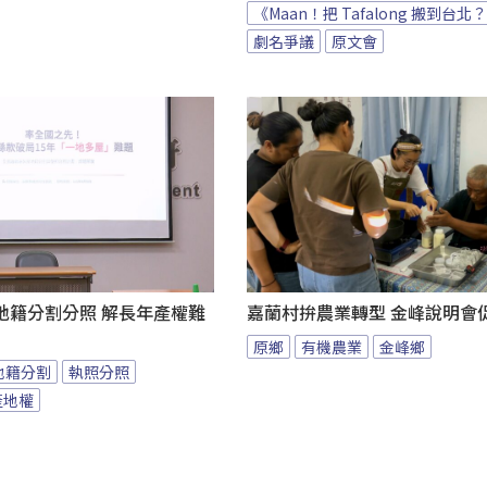
《Maan！把 Tafalong 搬到台北
劇名爭議
原文會
地籍分割分照 解長年產權難
嘉蘭村拚農業轉型 金峰說明會
原鄉
有機農業
金峰鄉
地籍分割
執照分照
產地權