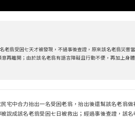
名老翁受困七天才被發現，不過事後查證，原來該名老翁災害
願意再離開；由於該名老翁有語言障礙且行動不便，再加上身體
處民宅中合力抬出一名受困老翁，抬出後還幫該名老翁做
卻被說成該名老翁受困七日被救出；經過事後查證，該名