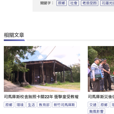
關鍵字：
原鄉
社會
老翁受困
花蓮光
相關文章
司馬庫斯校舍無照卡關22年 衝擊童受教權
司馬庫斯災後
原鄉
環境
生活
教育部
新竹司馬庫斯
交通
原鄉
颱風影響