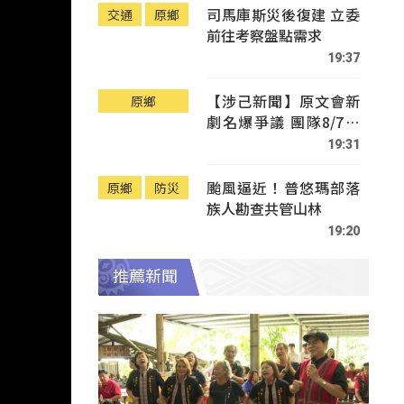
司馬庫斯災後復建 立委
交通
原鄉
前往考察盤點需求
19:37
【涉己新聞】原文會新
原鄉
劇名爆爭議 團隊8/7赴
Tafalong致歉
19:31
颱風逼近！普悠瑪部落
原鄉
防災
族人勘查共管山林
19:20
推薦新聞