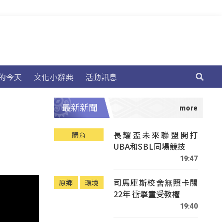
的今天
文化小辭典
活動訊息
最新新聞
長耀盃未來聯盟開打
體育
UBA和SBL同場競技
19:47
司馬庫斯校舍無照卡關
原鄉
環境
22年 衝擊童受教權
19:40