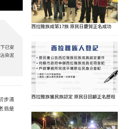
西拉雅族成第17族 原民日慶賀正名成功
當下已安
沾染泥
西拉雅族獲民族認定 原民日回顧正名歷程
初步清
老翁是