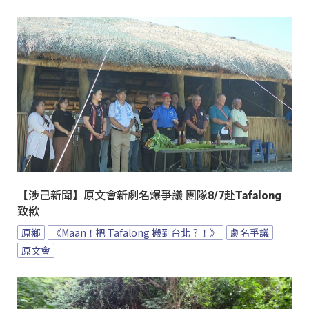
【涉己新聞】原文會新劇名爆爭議 團隊8/7赴Tafalong
致歉
原鄉
《Maan！把 Tafalong 搬到台北？！》
劇名爭議
原文會