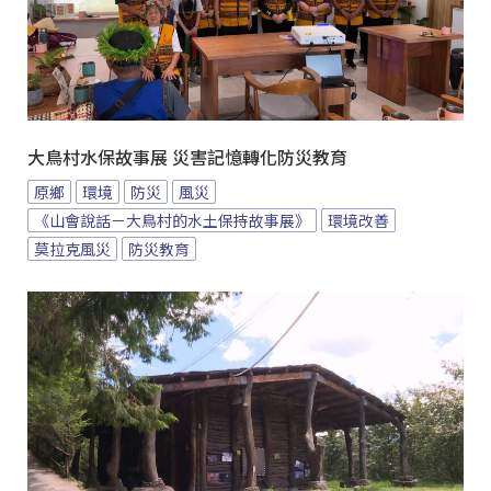
大鳥村水保故事展 災害記憶轉化防災教育
原鄉
環境
防災
風災
《山會說話－大鳥村的水土保持故事展》
環境改善
莫拉克風災
防災教育