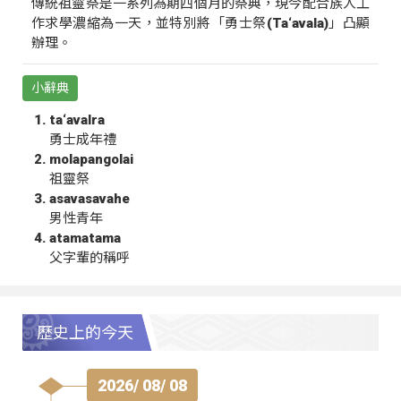
傳統祖靈祭是一系列為期四個月的祭典，現今配合族人工
作求學濃縮為一天，並特別將「勇士祭(Ta‘avala)」凸顯
辦理。
小辭典
ta‘avalra
勇士成年禮
molapangolai
祖靈祭
asavasavahe
男性青年
atamatama
父字輩的稱呼
歷史上的今天
2026/ 08/ 08