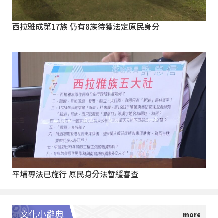
西拉雅成第17族 仍有8族待獲法定原民身分
平埔專法已施行 原民身分法暫緩審查
文化小辭典