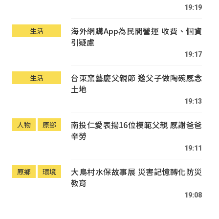
19:19
海外網購App為民間營運 收費、個資
生活
引疑慮
19:17
台東窯藝慶父親節 邀父子做陶碗感念
生活
土地
19:13
南投仁愛表揚16位模範父親 感謝爸爸
人物
原鄉
辛勞
19:11
大鳥村水保故事展 災害記憶轉化防災
原鄉
環境
教育
19:08