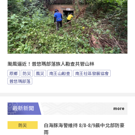
颱風逼近！普悠瑪部落族人勘查共管山林
原鄉
防災
風災
南王山勘查
南王社區發展協會
普悠瑪部落
最新新聞
白海豚海警維持 8/8-8/9晨中北部防豪
防災
雨