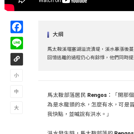
Facebook
大綱
Line
馬太鞍溪堰塞湖溢流潰堤，溪水暴漲後蔓
回憶逃離的過程仍心有餘悸，他們同時提
A
馬太鞍部落居民 Rengos：「
A
為是水龍頭的水，怎麼有水，可是
我快點，並喊說有洪水。」
A
洪水發生時，馬太鞍部落的 Reng