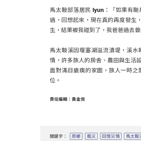
馬太鞍部落居民 Iyun：「如果
過，回想起來，現在真的再度發生，
生，結果被我碰到了，我爸爸過去曾
馬太鞍溪因堰塞湖溢流潰堤，溪水
情，許多族人的房舍、農田與生活
面對滿目瘡痍的家園，族人一時之
位。
責任編輯：黃金倪
關鍵字：
原鄉
風災
回憶災情
馬太鞍