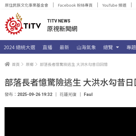
原住民族文化事業基金會
Facebook 粉絲專頁
YouTube 頻道
TITV NEWS
原視新聞網
2024 總統大選
直播
最新
山海氣象
總覽
專題
首頁
原鄉
部落長者憶驚險逃生 大洪水勾昔日回憶
部落長者憶驚險逃生 大洪水勾昔日
發布：2025-09-26 19:32
花蓮光復
Faul