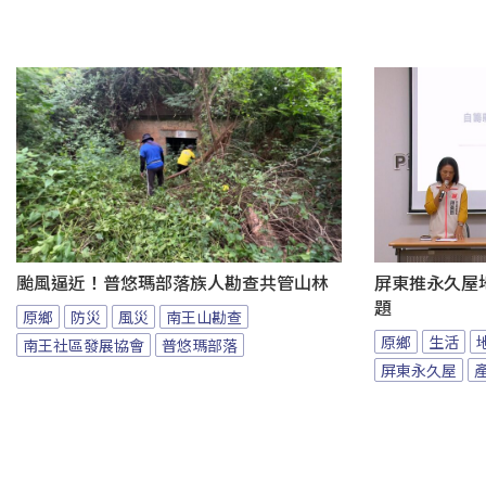
颱風逼近！普悠瑪部落族人勘查共管山林
屏東推永久屋
題
原鄉
防災
風災
南王山勘查
原鄉
生活
南王社區發展協會
普悠瑪部落
屏東永久屋