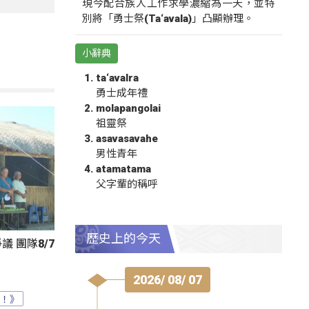
現今配合族人工作求學濃縮為一天，並特
別將「勇士祭(Ta‘avala)」凸顯辦理。
小辭典
ta‘avalra
勇士成年禮
molapangolai
祖靈祭
asavasavahe
男性青年
atamatama
父字輩的稱呼
歷史上的今天
 團隊8/7
2026/ 08/ 07
？！》