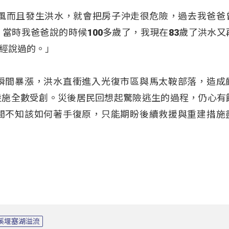
有颱風而且發生洪水，就會把房子沖走很危險，過去我爸爸
當時我爸爸說的時候100多歲了，我現在83歲了洪水又
經說過的。」
瞬間暴漲，洪水直衝進入光復市區與馬太鞍部落，造成
設施全數受創。災後居民回想起驚險逃生的過程，仍心有
間不知該如何著手復原，只能期盼後續救援與重建措施
溪堰塞湖溢流