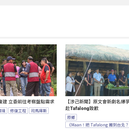
復建 立委前往考察盤點需求
【涉己新聞】原文會新劇名爆爭議
赴Tafalong致歉
環境
修復工程
司馬庫斯
原鄉
《Maan！把 Tafalong 搬到台北