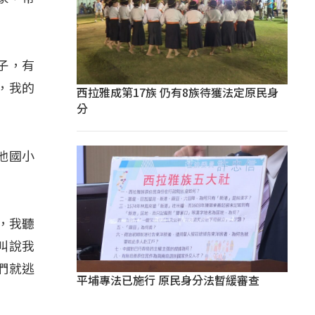
子，有
，我的
西拉雅成第17族 仍有8族待獲法定原民身
分
在他國小
妻，我聽
叫說我
們就逃
平埔專法已施行 原民身分法暫緩審查