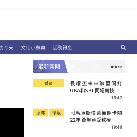
的今天
文化小辭典
活動訊息
最新新聞
長耀盃未來聯盟開打
體育
UBA和SBL同場競技
19:47
司馬庫斯校舍無照卡關
原鄉
環境
22年 衝擊童受教權
19:40