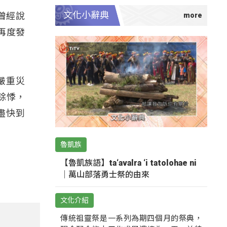
文化小辭典
曾經說
再度發
嚴重災
餘悸，
盡快到
魯凱族
【魯凱族語】ta‘avalra ‘i tatolohae ni
｜萬山部落勇士祭的由來
文化介紹
傳統祖靈祭是一系列為期四個月的祭典，