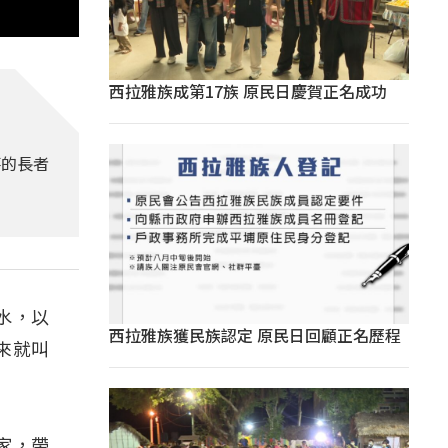
西拉雅族成第17族 原民日慶賀正名成功
落的長者
水，以
西拉雅族獲民族認定 原民日回顧正名歷程
來就叫
家，帶