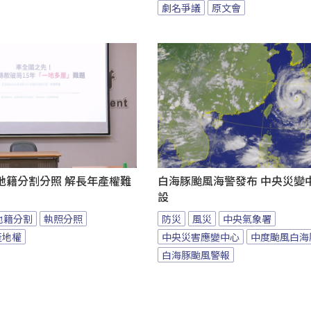
劇名爭議
原文會
地籍分割分照 解長年產權難
白海豚颱風海警發布 中央災變
設
地籍分割
執照分照
防災
風災
中央氣象署
產地權
中央災害應變中心
中度颱風白海
白海豚颱風警報