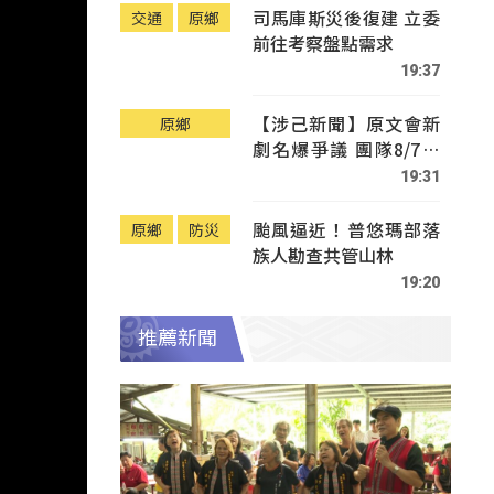
司馬庫斯災後復建 立委
交通
原鄉
前往考察盤點需求
19:37
【涉己新聞】原文會新
原鄉
劇名爆爭議 團隊8/7赴
Tafalong致歉
19:31
颱風逼近！普悠瑪部落
原鄉
防災
族人勘查共管山林
19:20
推薦新聞