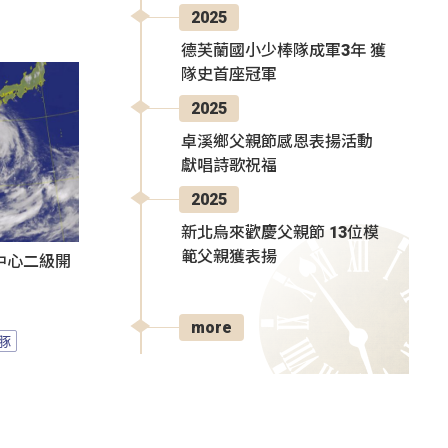
2025
德芙蘭國小少棒隊成軍3年 獲
隊史首座冠軍
2025
卓溪鄉父親節感恩表揚活動
獻唱詩歌祝福
2025
新北烏來歡慶父親節 13位模
範父親獲表揚
中心二級開
more
豚