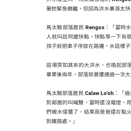
著她緊急撤離，但因為洪水暴漲太快
馬太鞍部落居民 Rengos：「
人就叫說阿嬤快點，快點等一下有
孩子就把車子停放在路邊，水這樣子
這場突如其來的大洪水，也喚起部落長者
畢業後兩年，部落就曾遭遇過一次大
馬太鞍部落居民 Calaw Lo’o
到鄰居的叫喊聲，當時還沒電燈、
們被水侵襲了，結果我爸爸還在點
到鐵路處。」