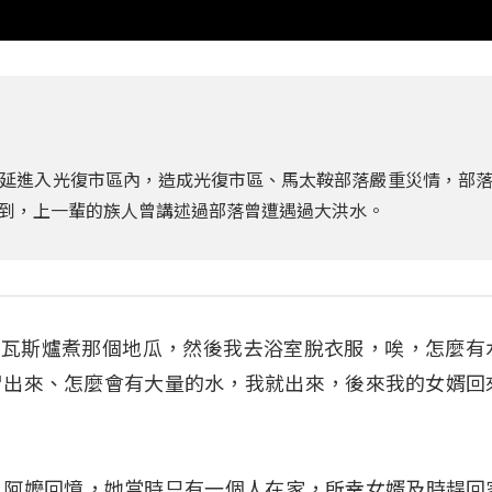
延進入光復市區內，造成光復市區、馬太鞍部落嚴重災情，部
到，上一輩的族人曾講述過部落曾遭遇過大洪水。
開那個瓦斯爐煮那個地瓜，然後我去浴室脫衣服，唉，怎麼有
冒出來、怎麼會有大量的水，我就出來，後來我的女婿回
os 阿嬤回憶，她當時只有一個人在家，所幸女婿及時趕回