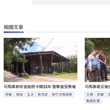
相關文章
司馬庫斯校舍無照卡關22年 衝擊童受教權
司馬庫斯災後
原鄉
環境
生活
教育部
新竹司馬庫斯
交通
原鄉
颱風影響